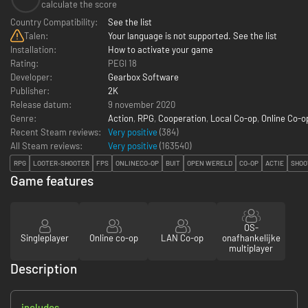
calculate the score
Country Compatibility:
See the list
Talen:
Your language is not supported. See the list
Installation:
How to activate your game
Rating:
PEGI 18
Developer:
Gearbox Software
Publisher:
2K
Release datum:
9 november 2020
Genre:
Action
,
RPG
,
Cooperation
,
Local Co-op
,
Online Co-o
Recent Steam reviews:
Very positive
(384)
All Steam reviews:
Very positive
(
163540
)
RPG
LOOTER-SHOOTER
FPS
ONLINECO-OP
BUIT
OPEN WERELD
CO-OP
ACTIE
SHOO
Game features
OS-
Singleplayer
Online co-op
LAN Co-op
onafhankelijke
multiplayer
Description
includes