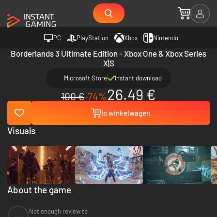
PC
PlayStation
Xbox
Nintendo
Borderlands 3 Ultimate Edition - Xbox One & Xbox Series
X|S
Microsoft Store
Instant download
26.49 €
100 €
-74%
In winkelwagen
Visuals
About the game
Not enough review to
--