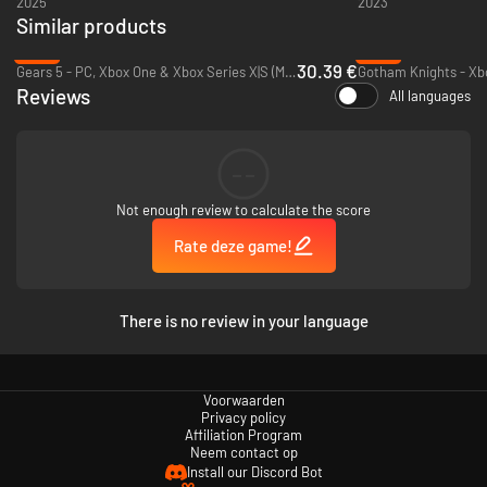
2025
2023
De details van de Director's Cut-content worden binnenkort
Similar products
bekendgemaakt
Alle vier de Multiverse Final Form Cosmetic-packs
-13%
-18%
30.39 €
Gears 5 - PC, Xbox One & Xbox Series X|S (Microsoft Store)
Gotham Knights - Xbo
Extra bonuscontent:
Reviews
All languages
Butt Stallion-pack: wapenskin, sieraad, Butt Stallion-granaatmod
Retro Cosmetic-pack
Neon Cosmetic-pack
--
Gearbox Cosmetic-pack
Toy Box-wapenpack
Not enough review to calculate the score
Uitrustbare mods voor extra XP en buit
Rate deze game!
There is no review in your language
Voorwaarden
Privacy policy
Affiliation Program
Neem contact op
Install our Discord Bot