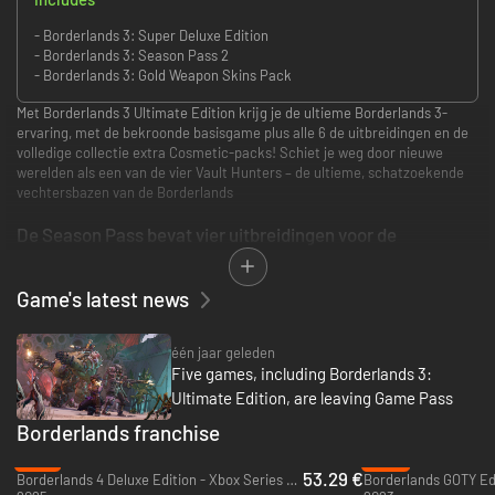
- Borderlands 3: Super Deluxe Edition
- Borderlands 3: Season Pass 2
- Borderlands 3: Gold Weapon Skins Pack
Met Borderlands 3 Ultimate Edition krijg je de ultieme Borderlands 3-
ervaring, met de bekroonde basisgame plus alle 6 de uitbreidingen en de
volledige collectie extra Cosmetic-packs! Schiet je weg door nieuwe
werelden als een van de vier Vault Hunters – de ultieme, schatzoekende
vechtersbazen van de Borderlands
De Season Pass bevat vier uitbreidingen voor de
verhaalcampagne:
Game's latest news
Moxxi’s Heist of the Handsome Jackpot
Guns, Love, and Tentacles: The Marriage of Wainwright &
Hammerlock
één jaar geleden
Bounty of Blood
Five games, including Borderlands 3:
Psycho Krieg and the Fantastic Fustercluck
Ultimate Edition, are leaving Game Pass
Season Pass 2 bevat:
Borderlands franchise
De uitbreiding Designer's Cut met het splinternieuwe speltype 'Arms
-47%
-55%
53.29 €
Race' en een extra skill tree voor elke Vault Hunter
Borderlands 4 Deluxe Edition - Xbox Series X|S
Borderlands GOTY Edi