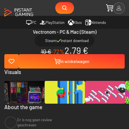
PC
PlayStation
Xbox
Nintendo
Vectronom - PC & Mac (Steam)
Steam
Instant download
2.79 €
10 €
-72%
In winkelwagen
Visuals
About the game
Er is nog geen review
--
geschreven