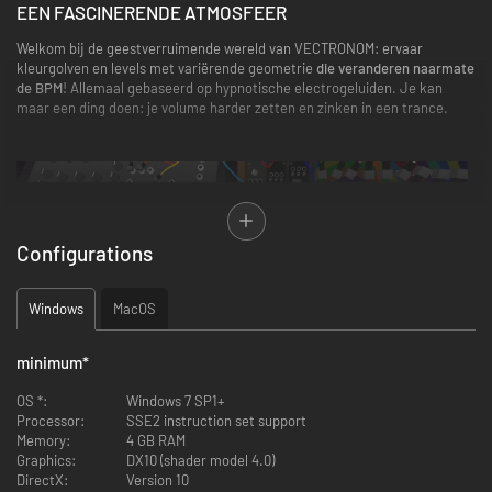
EEN FASCINERENDE ATMOSFEER
Welkom bij de geestverruimende wereld van VECTRONOM: ervaar
kleurgolven en levels met variërende geometrie
die veranderen naarmate
de BPM
! Allemaal gebaseerd op hypnotische electrogeluiden. Je kan
maar een ding doen: je volume harder zetten en zinken in een trance.
LOS PUZZELS OP AAN GELUIDSSNELHEID
Configurations
Vind je pad door een wereld vol obstakels, houd het ritme aan bij elke
move die je maakt. Geloof je dat het een makkie is? De zeer verslavende
gameplay zal je in beweging houden door de steeds lastiger wordende
Windows
MacOS
uitdagingen… Maar hoe lang hou jij het vol terwijl de uitdagingen
moeilijker worden? Speel om het te ontdekken!
minimum
*
OS *:
Windows 7 SP1+
Processor:
SSE2 instruction set support
SPEEL ALLEEN OF MET VRIENDEN
Memory:
4 GB RAM
Graphics:
DX10 (shader model 4.0)
Vertrek op een solo-campagne met alleen je koptelefoon als gezelschap,
DirectX:
Version 10
of nodig enkele vrienden uit me mee te laten doen met het feestje! UNTZ