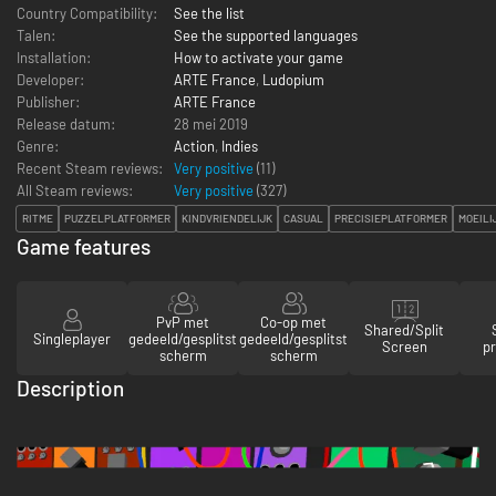
Country Compatibility:
See the list
Talen:
See the supported languages
Installation:
How to activate your game
Developer:
ARTE France
,
Ludopium
Publisher:
ARTE France
Release datum:
28 mei 2019
Genre:
Action
,
Indies
Recent Steam reviews:
Very positive
(11)
All Steam reviews:
Very positive
(
327
)
RITME
PUZZELPLATFORMER
KINDVRIENDELIJK
CASUAL
PRECISIEPLATFORMER
MOEILI
Game features
PvP met
Co-op met
Shared/Split
Singleplayer
gedeeld/gesplitst
gedeeld/gesplitst
Screen
pr
scherm
scherm
Description