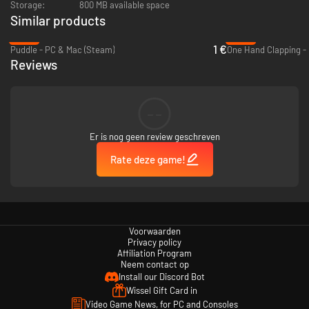
Storage:
800 MB available space
UNTZ UNTZ!
Similar products
-86%
-93%
1 €
Puddle - PC & Mac (Steam)
One Hand Clapping -
Reviews
KENMERKEN
Een solo-campagne die steeds uitdagender wordt en die je volledig
--
in trance zal brengen
Een drop-in, drop-out multiplayer-modus die je vrienden zal
hypnotiseren
Er is nog geen review geschreven
Kleurvolle, atmosferische levels met een edgy electronische
Rate deze game!
soundtrack
BONUS: het spel is compatibel met digitale dansmatten en MIDI
instrumenten, dus het zullen niet alleen je vingertoppen zijn die hun
beste moves laten zien!
Voorwaarden
Privacy policy
Affiliation Program
Neem contact op
Install our Discord Bot
Wissel Gift Card in
Video Game News, for PC and Consoles