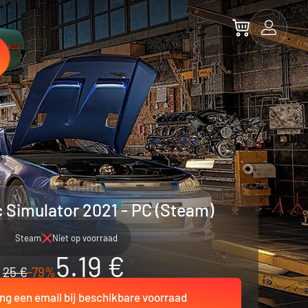
 Simulator 2021 - PC (Steam)
Steam
Niet op voorraad
5.19 €
25 €
-79%
ng een email bij beschikbare voorraad