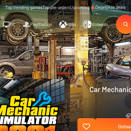
Dagelijkse deals
Top trending games
Top pre-orders
Upcoming
PC
PlayStation
Xbox
Nintendo
Car Mechanic
Ontva