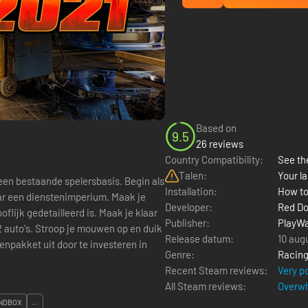
Based on
9.5
26 reviews
Country Compatibility:
See the
Talen:
Your la
een bestaande spelersbasis. Begin als
Installation:
How to
ar een dienstenimperium. Maak je
Developer:
Red D
oflijk gedetailleerd is. Maak je klaar
Publisher:
PlayWa
 auto's. Stroop je mouwen op en duik
Release datum:
10 aug
Genre:
Racin
Recent Steam reviews:
Very p
All Steam reviews:
Overwh
NDBOX
...