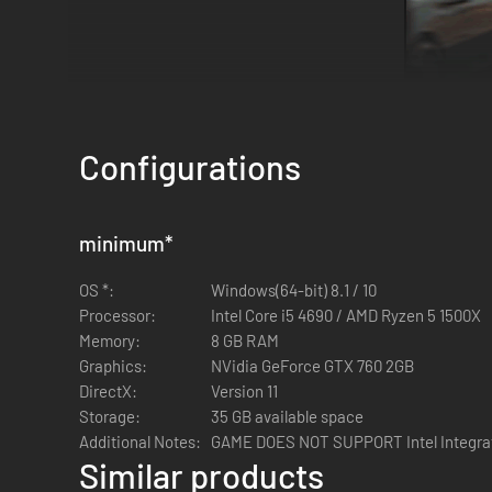
Configurations
minimum
*
Breid je dienstenpakket uit door te investeren in een nieuw
koop auto's in verschillende toestanden. Als je geluk hebt
OS *:
Windows(64-bit) 8.1 / 10
Processor:
Intel Core i5 4690 / AMD Ryzen 5 1500X
Memory:
8 GB RAM
Graphics:
NVidia GeForce GTX 760 2GB
DirectX:
Version 11
Storage:
35 GB available space
Additional Notes:
GAME DOES NOT SUPPORT Intel Integrat
Similar products