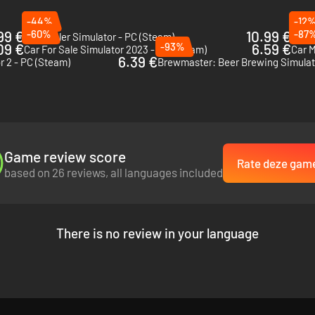
-44%
-12
99 €
-60%
10.99 €
-87
Car Dealer Simulator - PC (Steam)
Car S
09 €
-93%
6.59 €
Car For Sale Simulator 2023 - PC (Steam)
Car M
6.39 €
r 2 - PC (Steam)
Brewmaster: Beer Brewing Simulat
. Als je toe bent aan een grotere uitdaging, kun je jezelf op de proef 
Game review score
Rate deze gam
gaan.
based on 26 reviews, all languages included
There is no review in your language