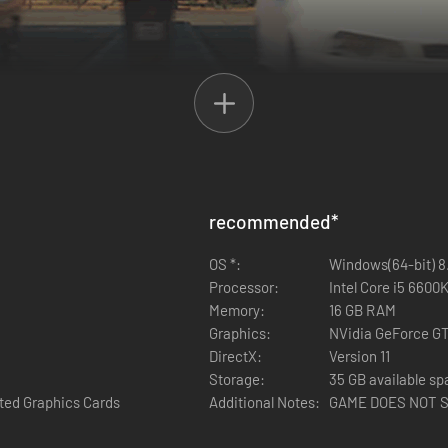
recommended
*
e werkruimte en uitrusting. Repareer, wijzig, test, verf, tuning en ve
, mag je het proberen in een schuur. Sommige hebben misschien verborge
OS *:
Windows(64-bit) 8.
Processor:
Intel Core i5 6600
Memory:
16 GB RAM
Graphics:
NVidia GeForce G
DirectX:
Version 11
Storage:
35 GB available s
ed Graphics Cards
Additional Notes:
GAME DOES NOT SU