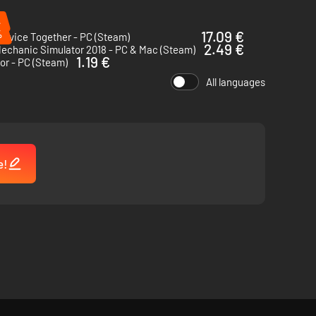
%
%
17.09 €
ervice Together - PC (Steam)
2.49 €
echanic Simulator 2018 - PC & Mac (Steam)
1.19 €
or - PC (Steam)
All languages
stellen in speciaal ontworpen verhaalmissies. Elke missie
e!