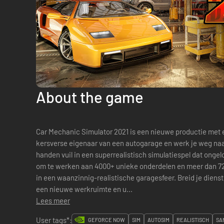
About the game
Car Mechanic Simulator 2021 is een nieuwe productie met 
kersverse eigenaar van een autogarage en werk je weg na
handen vuil in een superrealistisch simulatiespel dat ongelo
om te werken aan 4000+ unieke onderdelen en meer dan 72
in een waanzinnig-realistische garagesfeer. Breid je dienstenpakket uit door te investeren in
een nieuwe werkruimte en u...
Lees meer
User tags*:
GEFORCE NOW
SIM
AUTOSIM
REALISTISCH
SA