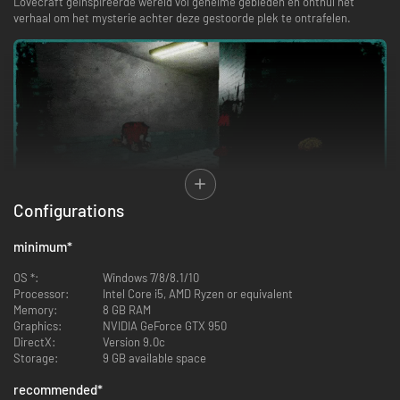
Lovecraft geïnspireerde wereld vol geheime gebieden en onthul het
verhaal om het mysterie achter deze gestoorde plek te ontrafelen.
Configurations
minimum
*
Het klassieke fps-gevoel uit de jaren 90
OS *:
Windows 7/8/8.1/10
Timelapse-animaties, 2D-tegenstanders en -elementen in een 3D-
Processor:
Intel Core i5, AMD Ryzen or equivalent
omgeving; verbanddozen, wapens die je niet kunt herladen, power-ups en
Memory:
8 GB RAM
dynamische gevechten met talloze vijanden.
Graphics:
NVIDIA GeForce GTX 950
Unieke gevechtservaring
DirectX:
Version 9.0c
Met het Heilige Boek of een camera in de ene hand en wapens die met
Storage:
9 GB available space
een onbekende substantie zijn geladen in de andere, sta je voor de taak
om je menselijkheid te behouden. Jij beslist zelf hoe je uitrusting zich
recommended
*
ontwikkelt en hoe je de horden onvoorspelbare vijanden gaat verslaan.