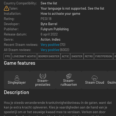
Country Compatibility:
See the list
Talen:
Your language is not supported. See the list
Installation:
How to activate your game
Rating:
PEGI 18
Developer:
Byte Barrel
Publisher:
Fulqrum Publishing
Release datum:
6 april 2022
Genre:
Action
,
Indies
Recent Steam reviews:
Very positive
(70)
All Steam reviews:
Very positive
(
6002
)
FPS
LOVECRAFT-ACHTIG
BOOMER SHOOTER
ACTIE
SHOOTER
RETRO
FIRSTPERSON
I
Game features
Steam-
Steam-
Singleplayer
Steam Cloud
Gezin
prestaties
ruilkaarten
Description
Hou je steeds veranderende krankzinnigheidsniveau in de gaten, want dat
kan je extra kracht opleveren. Kies je vaardigheden aan de hand van je
speelstijl om er het eeuwige kwaad mee te verslaan. Verken een door