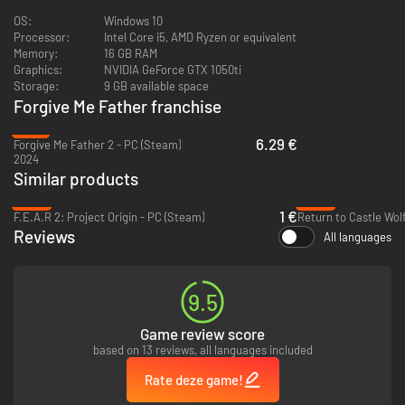
Dynamisch krankzinnigheidssysteem
OS:
Windows 10
Door het directe effect op zowel de audiovisuele ervaring als de gameplay
Processor:
Intel Core i5, AMD Ryzen or equivalent
heeft dit systeem een steeds wisselend effect op je geest.
Memory:
16 GB RAM
Graphics:
NVIDIA GeForce GTX 1050ti
Storage:
9 GB available space
Forgive Me Father franchise
-75%
6.29 €
Forgive Me Father 2 - PC (Steam)
2024
Similar products
-93%
-60%
1 €
F.E.A.R 2: Project Origin - PC (Steam)
Return to Castle Wol
Reviews
All languages
9.5
Een comic-achtige stijl
Handgetekende graphics zorgen voor een karakteristieke look; elk
Game review score
screenshot van de game zou uit een nieuwe comic kunnen komen!
based on 13 reviews, all languages included
Lovecraftiaanse sfeer
Voel de dreiging en horror waar de werken van H.P. Lovecraft om bekend
Rate deze game!
staan. Omgeven door het occulte en de krachten van het eeuwige kwaad
beleef je wanhoop, gekte, verwarring en het brandende verlangen om