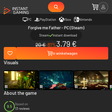
PC
PlayStation
Xbox
Nintendo
Forgive me Father - PC (Steam)
Steam
Instant download
3.79 €
20 €
-81%
In winkelwagen
Visuals
About the game
Based on
9.5
13 reviews