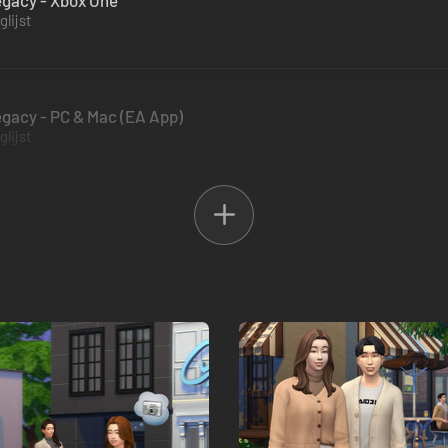
egacy - Xbox One
lijst
egacy - PC & Mac (EA App)
lijst