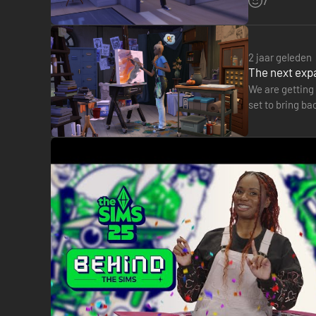
7
2 jaar geleden
The next expa
We are getting 
set to bring ba
on X.com, thi