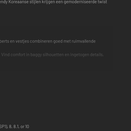
endy Koreaanse stijlen krijgen een gemoderniseerde twist
olberts en vestjes combineren goed met ruimvallende
Vind comfort in baggy silhouetten en ingetogen details,
1), 8, 8.1, or 10