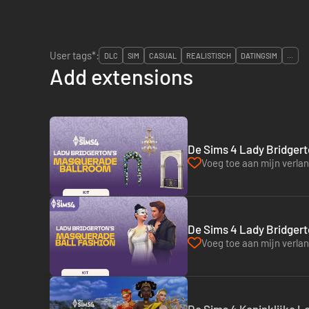
User tags*:
DLC
SIM
CASUAL
REALISTISCH
DATINGSIM
...
Add extensions
De Sims 4 Lady Bridgerto
Voeg toe aan mijn verlang
De Sims 4 Lady Bridger
Voeg toe aan mijn verlang