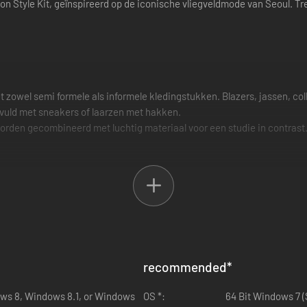
n Style Kit, geïnspireerd op de iconische vliegveldmode van Seoul. Tr
t zowel semi formele als informele kledingstukken. Blazers, jassen, c
vuld met sneakers of laarzen met hakken.
den gecombineerd met luchtig materiaal voor een studie in contrast. 
recommended
*
ows 8, Windows 8.1, or Windows
OS *:
64 Bit Windows 7 (SP