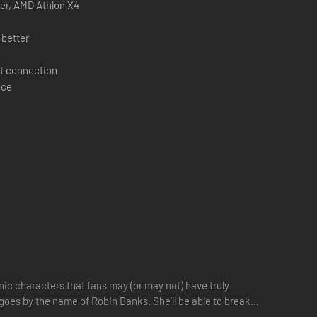
ster, AMD Athlon X4
 better
t connection
ace
onic characters that fans may (or may not) have truly
 goes by the name of Robin Banks. She'll be able to break