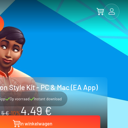
on Style Kit - PC & Mac (EA App)
App
Op voorraad
Instant download
4.49 €
5 €
-10%
In winkelwagen