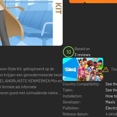
Based on
10
3 reviews
on Style Kit, geïnspireerd op de
Thi
len krijgen een gemoderniseerde twist
Country Compatibility:
See the
 formele als informele
Talen:
See th
ineren goed met ruimvallende rokken,
Installation:
How to
Developer:
Maxis
Publisher:
Electr
Release datum:
4 okto