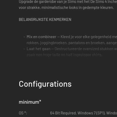
Upgrade de garderobe van je Sims met het De Sims 4 Incheo
voor strakke, minimalistische looks in gedempte kleuren.
BELANGRIJKSTE KENMERKEN
Mix en combineer
— Kleed je voor elke gelegenheid me
rokken, joggingbroeken, pantalons en broeken, aange
Laat het gaan
— Gestructureerde oversized stukken wor
zoals een hoge taille en half ingestopte shirts.
Configurations
minimum
*
OS *:
64 Bit Required. Windows 7 (SP1), Wind