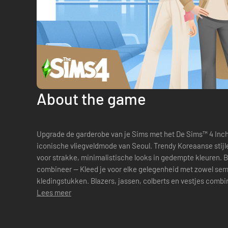
About the game
Upgrade de garderobe van je Sims met het De Sims™ 4 Inche
iconische vliegveldmode van Seoul. Trendy Koreaanse stij
voor strakke, minimalistische looks in gedempte kleuren. BELANGRIJKSTE KENMERKEN Mix en
combineer — Kleed je voor elke gelegenheid met zowel semi
kledingstukken. Blazers, jassen, colberts en vestjes comb
joggingbroeken, pantalons en broeken, aangevuld...
Lees meer