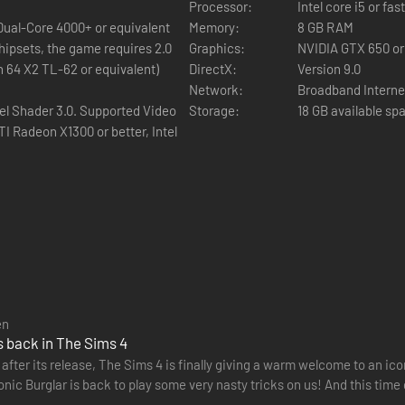
Processor:
Intel core i5 or fa
 Dual-Core 4000+ or equivalent
Memory:
8 GB RAM
hipsets, the game requires 2.0
Graphics:
NVIDIA GTX 650 or
n 64 X2 TL-62 or equivalent)
DirectX:
Version 9.0
Network:
Broadband Interne
el Shader 3.0. Supported Video
Storage:
18 GB available sp
I Radeon X1300 or better, Intel
en
s back in The Sims 4
 after its release, The Sims 4 is finally giving a warm welcome to an ic
nic Burglar is back to play some very nasty tricks on us! And this time
…