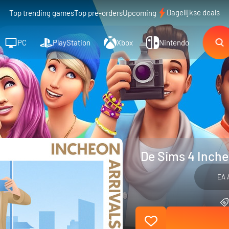
Dagelijkse deals
Top trending games
Top pre-orders
Upcoming
PC
PlayStation
Xbox
Nintendo
De Sims 4 Inche
EA 