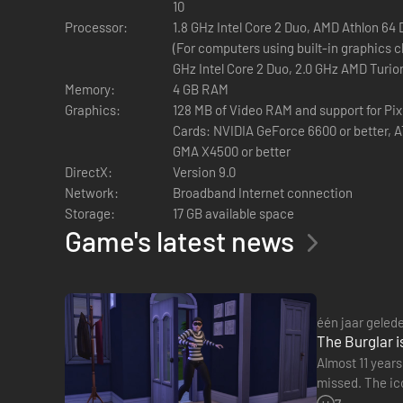
10
Processor:
1.8 GHz Intel Core 2 Duo, AMD Athlon 64
(For computers using built-in graphics c
GHz Intel Core 2 Duo, 2.0 GHz AMD Turio
Memory:
4 GB RAM
Graphics:
128 MB of Video RAM and support for Pix
Cards: NVIDIA GeForce 6600 or better, AT
GMA X4500 or better
DirectX:
Version 9.0
Network:
Broadband Internet connection
Storage:
17 GB available space
Game's latest news
één jaar geled
The Burglar i
Almost 11 years
missed. The ico
into our Sims'