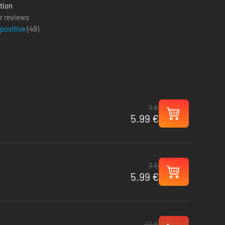
tion
r reviews
 positive
(
49
)
7 €
5.99 €
7 €
5.99 €
40 €