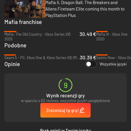
Mafia II, Dragon Ball: The Breakers and
Aliens Fireteam Elite coming this month to
PlayStation Plus
Mafia franchise
-39%
-76%
30.49 €
Mafia: The Old Country - Xbox Series X|S
Mafia III - Xbox One
2025
2020
Podobne
-13%
-13%
30.39 €
Gears 5 - PC, Xbox One & Xbox Series X|S (Microsoft Store)
Saints Row - Xbox On
Opinie
Wszystkie języki
9
Wynik recenzji gry
w oparciu o 63 reviews, wszystkie języki uwzględnione
Zrecenzuj tę grę!
Brak opinii w Twoim języku