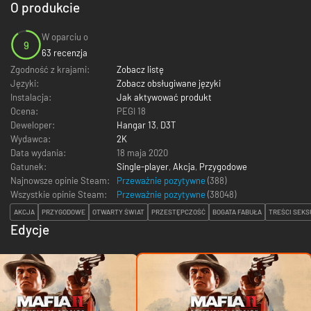
O produkcie
W oparciu o
9
63 recenzja
Zgodność z krajami:
Zobacz listę
Języki:
Zobacz obsługiwane języki
Instalacja:
Jak aktywować produkt
Ocena:
PEGI 18
Deweloper:
Hangar 13
,
D3T
Wydawca:
2K
Data wydania:
18 maja 2020
Gatunek:
Single-player
,
Akcja
,
Przygodowe
Najnowsze opinie Steam:
Przeważnie pozytywne
(388)
Wszystkie opinie Steam:
Przeważnie pozytywne
(
38048
)
AKCJA
PRZYGODOWE
OTWARTY ŚWIAT
PRZESTĘPCZOŚĆ
BOGATA FABUŁA
TREŚCI SEK
Edycje