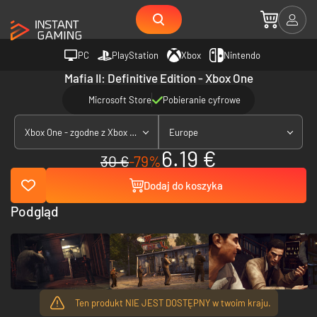
PC
PlayStation
Xbox
Nintendo
Mafia II: Definitive Edition - Xbox One
Microsoft Store
Pobieranie cyfrowe
Xbox One - zgodne z Xbox Series X|S
Europe
6.19 €
30 €
-79%
Dodaj do koszyka
Podgląd
Ten produkt NIE JEST DOSTĘPNY w twoim kraju.