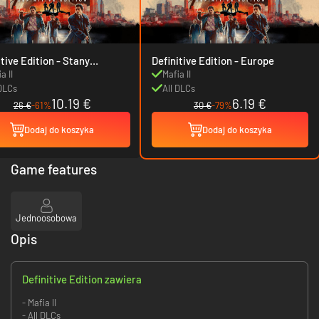
ve Edition - Stany
Definitive Edition - Europe
noczone
a II
Mafia II
 DLCs
All DLCs
10.19 €
6.19 €
26 €
-61%
30 €
-79%
Dodaj do koszyka
Dodaj do koszyka
Game features
Jednoosobowa
Opis
Definitive Edition zawiera
- Mafia II
- All DLCs