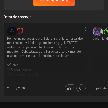
Ostatnie recenzje
Pomysł na połączenie broni białej z bronią palną bardzo
Świetnie, d
mnie zaciekawił i dlatego kupiłem tę grę. NIESTETY
walka jest sztywna, ale to strasznie sztywna. Jak
myślałem, żeby włączyć grę i grać dalej to jak myślałem
o walce to mi się płakać chciało. Nie polecam.
Tania
Sztywna walka
Słaba optymalizacja
25. luty 2026
0
5. paździe