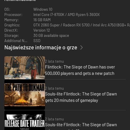
wykorzystaj pionowe poziomy, aby zyskać przewagę, siej śmierć z
OS:
Windows 10
wysoka albo szybko wycofaj się z niebezpiecznych sytuacji.
Processor:
Intel Core i7-8700K / AMD Ryzen 5 3600X
Memory:
16 GB RAM
Świat naznaczony przez bogów
Graphics:
GTX 2060 Super / Radeon RX 5700 / Intel Arc A750 (8GB+ 
DirectX:
Version 12
Wypuszczeni na świat, mściwi bogowie wpadli w szał, chcąc wywołać
Storage:
30 GB available space
chaos i upadek ludzkości. Przemierzaj spustoszoną krainę Kian,
Additional Notes:
SSD
korzystaj z magii Enkiego oraz portali, aby śmigać w przestworzach i
Najświeższe informacje o grze
walczyć z hordami nieumarłych. Odkryj nowe wyposażenie,
wzmocnij swoją broń i ulepsz sprzęt w oczekiwaniu na ostateczne
starcie z bogami.
2 lata temu
Flintlock: The Siege of Dawn has over
500,000 players and gets a new patch
2 lata temu
Souls-lite Flintlock: The Siege of Dawn
gets 20 minutes of gameplay
2 lata temu
Souls-lite Flintlock: The Siege of Dawn