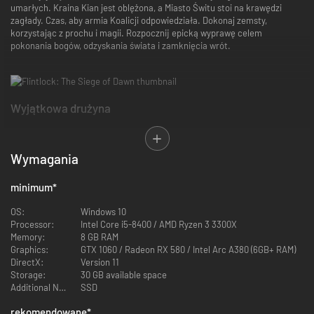
umarłych. Kraina Kian jest oblężona, a Miasto Świtu stoi na krawędzi
zagłady. Czas, aby armia Koalicji odpowiedziała. Dokonaj zemsty,
korzystając z prochu i magii. Rozpocznij epicką wyprawę celem
pokonania bogów, odzyskania świata i zamknięcia wrót.
Wyjątkowa drużyna
Wciel się w postać Nor Vanek, elitarnej członkini armii Koalicji, do
której dołącza Enki, tajemniczy towarzysz podobny do lisa. Wspólnie
Wymagania
wyruszą na wyprawę, aby dokonać zemsty na bogach. Nor jest
prowadzona przez Enkiego, który dzieli się swoją wiedzą o świecie.
Po drodze zyskasz nowe umiejętności walki i przemieszczania się, a
minimum
*
także nasycisz je magicznymi mocami. Tym samym będziecie
stanowić duet, z którym trzeba się liczyć.
OS:
Windows 10
Processor:
Intel Core i5-8400 / AMD Ryzen 3 3300X
Wybuchowe souls-lite
Memory:
8 GB RAM
Graphics:
GTX 1060 / Radeon RX 580 / Intel Arc A380 (6GB+ RAM)
DirectX:
Version 11
Flintlock zawiera elementy gatunku souls-like i nasyca je szybką
Storage:
30 GB available space
mobilnością, co przekłada się na dynamiczną, wybuchową walkę.
Additional Notes:
SSD
Przeplataj walkę wręcz, broń palną oraz magię w rytmicznych
starciach, w których kombinacje łączą się płynnie, tworząc
rekomendowane
*
śmiercionośny taniec. Użyj zdolności prochu strzelniczego Nor,