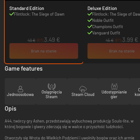
Standard Edition
Deluxe Edition
Flintlock: The Siege of Dawn
Flintlock: The Siege of Da
Noble Outfit
Champions Outfit
Vanguard Outfit
3.49 €
3.99 €
40 €
-91%
45 €
-91%
Brak na stanie
Brak na stanie
Game features
Osiągnięcia
Udostępnianie
Jednoosobowa
Steam Cloud
ko
Steam
gier
Opis
A44, twórcy gry Ashen, przedstawiają wybuchową produkcję Souls-lite, w
której bogowie i giwery zderzają się w walce o przyszłość ludzkości.
Otworzyły się Wrota do Wielkich Podziemi i uwolniły bogów oraz ich armie