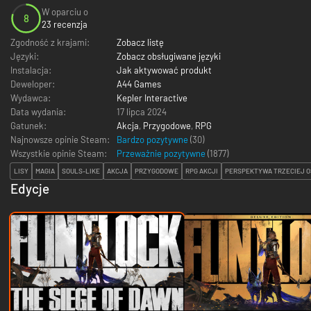
W oparciu o
8
23 recenzja
Zgodność z krajami:
Zobacz listę
Języki:
Zobacz obsługiwane języki
Instalacja:
Jak aktywować produkt
Deweloper:
A44 Games
Wydawca:
Kepler Interactive
Data wydania:
17 lipca 2024
Gatunek:
Akcja
,
Przygodowe
,
RPG
Najnowsze opinie Steam:
Bardzo pozytywne
(30)
Wszystkie opinie Steam:
Przeważnie pozytywne
(
1877
)
LISY
MAGIA
SOULS-LIKE
AKCJA
PRZYGODOWE
RPG AKCJI
PERSPEKTYWA TRZECIEJ 
Edycje