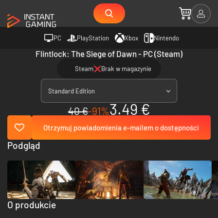
PC
PlayStation
Xbox
Nintendo
Flintlock: The Siege of Dawn - PC (Steam)
Steam
Brak w magazynie
Standard Edition
3.49 €
40 €
-91%
Otrzymuj powiadomienia e-mailem o dostępności
Podgląd
O produkcie