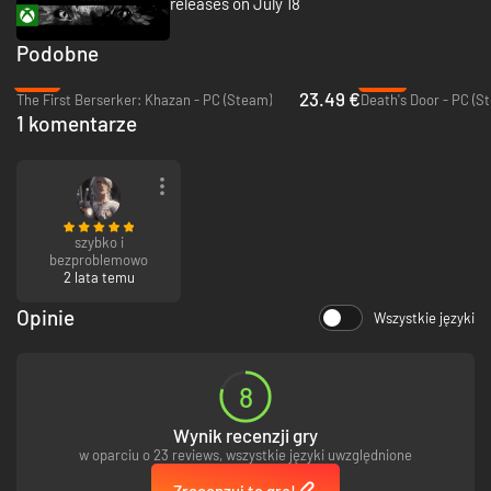
releases on July 18
Podobne
-61%
-90%
23.49 €
The First Berserker: Khazan - PC (Steam)
Death's Door - PC (S
1 komentarze
szybko i
bezproblemowo
2 lata temu
Opinie
Wszystkie języki
8
Wynik recenzji gry
w oparciu o 23 reviews, wszystkie języki uwzględnione
Zrecenzuj tę grę!