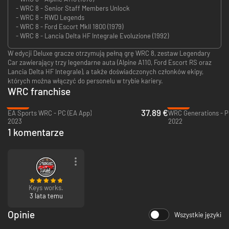
- WRC 8 - Senior Staff Members Unlock
- WRC 8 - RWD Legends
- WRC 8 - Ford Escort MkII 1800 (1979)
- WRC 8 - Lancia Delta HF Integrale Evoluzione (1992)
W edycji Deluxe gracze otrzymują pełną grę WRC 8, zestaw Legendary
Car zawierający trzy legendarne auta (Alpine A110, Ford Escort RS oraz
Lancia Delta HF Integrale), a także doświadczonych członków ekipy,
których można włączyć do personelu w trybie kariery.
WRC franchise
-24%
-90%
37.89 €
EA Sports WRC - PC (EA App)
WRC Generations - P
2023
2022
1 komentarze
Keys works.
3 lata temu
Opinie
Wszystkie języki