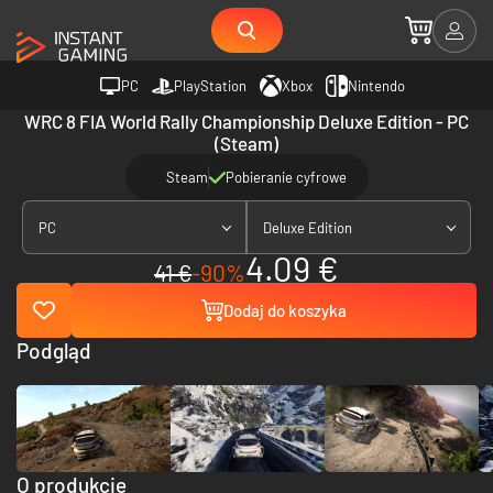
PC
PlayStation
Xbox
Nintendo
WRC 8 FIA World Rally Championship Deluxe Edition - PC
(Steam)
Steam
Pobieranie cyfrowe
PC
Deluxe Edition
4.09 €
41 €
-90%
Dodaj do koszyka
Podgląd
O produkcie