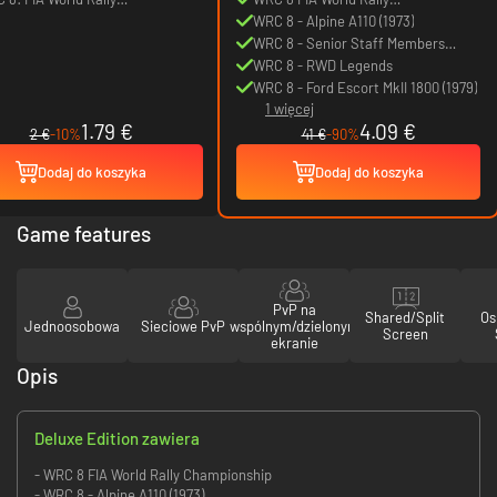
mpionship
Championship
WRC 8 - Alpine A110 (1973)
WRC 8 - Senior Staff Members
Unlock
WRC 8 - RWD Legends
WRC 8 - Ford Escort MkII 1800 (1979)
1 więcej
1.79 €
4.09 €
2 €
-10%
41 €
-90%
Dodaj do koszyka
Dodaj do koszyka
Game features
PvP na
Shared/Split
Os
Jednoosobowa
Sieciowe PvP
wspólnym/dzielonym
Screen
ekranie
Opis
Deluxe Edition zawiera
- WRC 8 FIA World Rally Championship
- WRC 8 - Alpine A110 (1973)