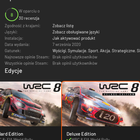
W oparciu o
8
30 recenzja
Zgodność z krajami:
Zobacz listę
Języki:
Zobacz obsługiwane języki
Instalacja:
Jak aktywować produkt
Data wydania:
7 września 2020
Gatunek:
Wyścigi
,
Symulacje
,
Sport
,
Akcja
,
Strategiczne
,
S
Najnowsze opinie Steam:
Brak opinii użytkowników
Wszystkie opinie Steam:
Brak opinii użytkowników
Edycje
ard Edition
Deluxe Edition
 8: FIA World Rally
WRC 8 FIA World Rally