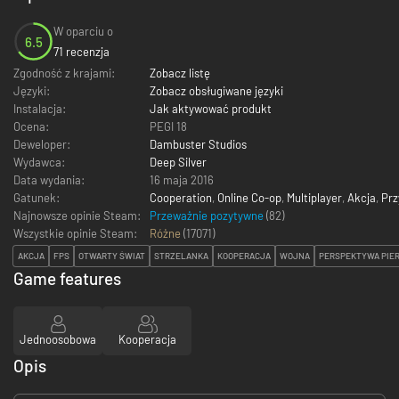
W oparciu o
6.5
71 recenzja
Zgodność z krajami:
Zobacz listę
Języki:
Zobacz obsługiwane języki
Instalacja:
Jak aktywować produkt
Ocena:
PEGI 18
Deweloper:
Dambuster Studios
Wydawca:
Deep Silver
Data wydania:
16 maja 2016
Gatunek:
Cooperation
,
Online Co-op
,
Multiplayer
,
Akcja
,
Pr
Najnowsze opinie Steam:
Przeważnie pozytywne
(82)
Wszystkie opinie Steam:
Różne
(
17071
)
AKCJA
FPS
OTWARTY ŚWIAT
STRZELANKA
KOOPERACJA
WOJNA
PERSPEKTYWA PIE
Game features
Jednoosobowa
Kooperacja
Opis