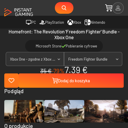
PC
PlayStation
Xbox
Nintendo
Homefront: The Revolution 'Freedom Fighter' Bundle -
Xbox One
Microsoft Store
Pobieranie cyfrowe
Xbox One - zgodne z Xbox Series X|S
Freedom Fighter Bundle
7.39 €
35 €
-79%
Dodaj do koszyka
Podgląd
O produkcie