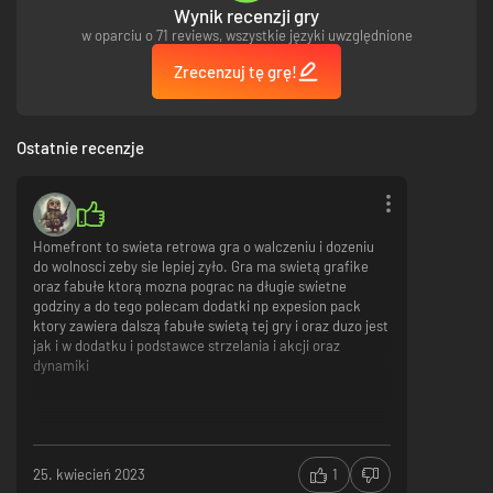
Wynik recenzji gry
w oparciu o 71 reviews, wszystkie języki uwzględnione
Jednak wolność ma swoją cenę...
Zrecenzuj tę grę!
Tryb jednoosobowy to jednak dopiero początek - w trybie kooperacji
możesz wraz z przyjaciółmi stworzyć własną Komórkę Oporu i zdobyć
sławę Bohatera Rewolucji.
Ostatnie recenzje
Homefront to swieta retrowa gra o walczeniu i dozeniu
do wolnosci zeby sie lepiej zyło. Gra ma swietą grafike
oraz fabułe ktorą mozna pograc na długie swietne
godziny a do tego polecam dodatki np expesion pack
ktory zawiera dalszą fabułe swietą tej gry i oraz duzo jest
jak i w dodatku i podstawce strzelania i akcji oraz
dynamiki
25. kwiecień 2023
1