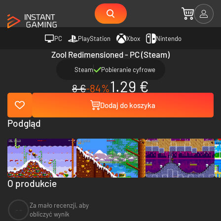
PC
PlayStation
Xbox
Nintendo
Zool Redimensioned - PC (Steam)
Steam
Pobieranie cyfrowe
1.29 €
8 €
-84%
Dodaj do koszyka
Podgląd
O produkcie
Za mało recenzji, aby
--
obliczyć wynik