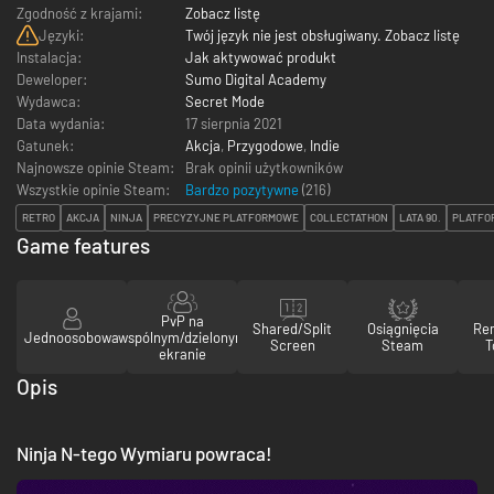
Zgodność z krajami:
Zobacz listę
Języki:
Twój język nie jest obsługiwany. Zobacz listę
Instalacja:
Jak aktywować produkt
Deweloper:
Sumo Digital Academy
Wydawca:
Secret Mode
Data wydania:
17 sierpnia 2021
Gatunek:
Akcja
,
Przygodowe
,
Indie
Najnowsze opinie Steam:
Brak opinii użytkowników
Wszystkie opinie Steam:
Bardzo pozytywne
(
216
)
RETRO
AKCJA
NINJA
PRECYZYJNE PLATFORMOWE
COLLECTATHON
LATA 90.
PLATFO
Game features
PvP na
Shared/Split
Osiągnięcia
Re
Jednoosobowa
wspólnym/dzielonym
Screen
Steam
T
ekranie
Opis
Ninja N-tego Wymiaru powraca!