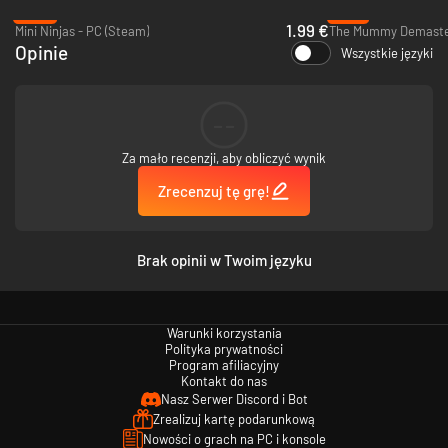
-80%
-75%
Oldskulowa akcja serwowana przez tę platformówkę rzuci niemałe
1.99 €
Mini Ninjas - PC (Steam)
The Mummy Demaster
wyzwanie większości zapalonych graczy. A nowoczesne udoskonalenia
Opinie
rozgrywki przenoszą ją wprost w XXI wiek. Bij speedrunowe rekordy,
Wszystkie języki
odkrywaj tajemnice ukryte na każdym poziomie lub cofnij się w czasie i
zagraj w oryginalną, klasyczną wersję gry. Przeżyj na nowo legendarną
przygodę ninja, od której wszystko się zaczęło!
--
Za mało recenzji, aby obliczyć wynik
Zrecenzuj tę grę!
Brak opinii w Twoim języku
Warunki korzystania
Polityka prywatności
Program afiliacyjny
Kontakt do nas
Nasz Serwer Discord i Bot
Cechy gry
Zrealizuj kartę podarunkową
Nowości o grach na PC i konsole
Ponad 28 platformowych wyzwań retro – każde z nich ulepszone tak,