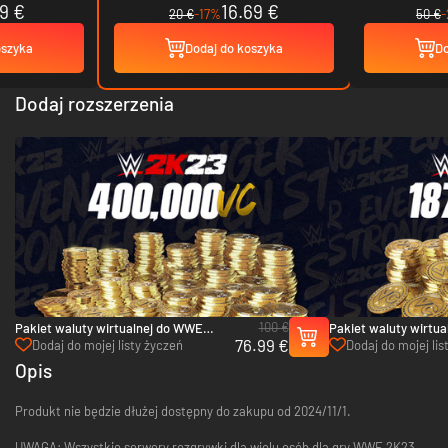
9 €
16.69 €
20 €
-17%
50 €
oszyka
Dodaj do koszyka
Do
Dodaj rozszerzenia
100 €
Pakiet waluty wirtualnej do WWE
Pakiet waluty wirtu
76.99 €
2K23 – 400 000 - Xbox One
2K23 – 187 500 - Xbo
Dodaj do mojej listy życzeń
Dodaj do mojej lis
Opis
Produkt nie będzie dłużej dostępny do zakupu od 2024/11/1.
UWAGA: Wszystkie serwery rozgrywki dla wielu osób dla gry WWE 2K23