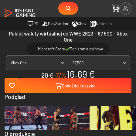
PC
PlayStation
Xbox
Nintendo
Pakiet waluty wirtualnej do WWE 2K23 – 67 500 - Xbox
One
Microsoft Store
Pobieranie cyfrowe
Xbox One
67,500
16.69 €
20 €
-17%
Dodaj do koszyka
Podgląd
O produkcie