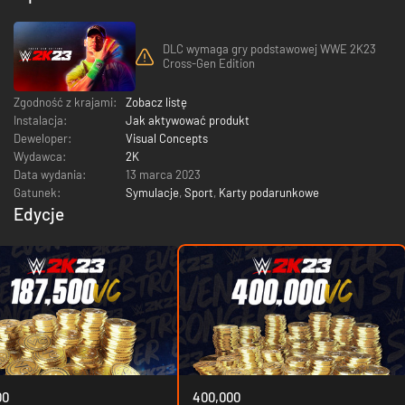
DLC wymaga gry podstawowej WWE 2K23
Cross-Gen Edition
Zgodność z krajami:
Zobacz listę
Instalacja:
Jak aktywować produkt
Deweloper:
Visual Concepts
Wydawca:
2K
Data wydania:
13 marca 2023
Gatunek:
Symulacje
,
Sport
,
Karty podarunkowe
Edycje
00
400,000