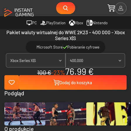
PC
PlayStation
Xbox
Nintendo
Pakiet waluty wirtualnej do WWE 2K23 – 400 000 - Xbox
Series X|S
Microsoft Store
Pobieranie cyfrowe
Xbox Series X|S
400,000
76.99 €
100 €
-23%
Dodaj do koszyka
Podgląd
O produkcie