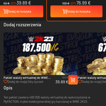
39.89 €
76.99 €
50 €
-20%
100 €
-23%
Dodaj do koszyka
Dodaj do koszyka
Dodaj rozszerzenia
50 €
Pakiet waluty wirtualnej do WWE
Pakiet waluty wirtu
39.89 €
2K23 – 187 500 - Xbox Series X|S
– 67 500 - Xbox Serie
Dodaj do mojej listy życzeń
Dodaj do mojej lis
Opis
Ten pakiet zawiera 400 000 waluty wirtualnej do wykorzystania w
MyFACTION, trybie kolekcjonerskiej gry karcianej w WWE 2K23.