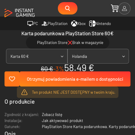
PC
PlayStation
Xbox
Nintendo
Karta podarunkowa PlayStation Store 60€
PlayStation Store
Brak w magazynie
Karta 60 €
Holandia
58.49 €
60 €
-3%
Otrzymuj powiadomienia e-mailem o dostępności
Ten produkt NIE JEST DOSTĘPNY w twoim kraju.
O produkcie
Zgodność z krajami:
Zobacz listę
Instalacja:
Jak aktywować produkt
Gatunek:
PlayStation Store Karta podarunkowa
,
Karty podarun
Opis