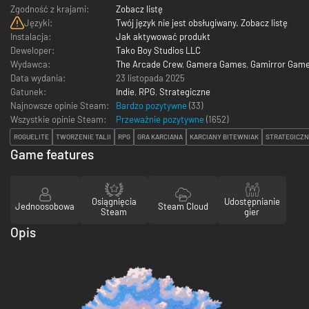
Zgodność z krajami:
Zobacz listę
Języki:
Twój język nie jest obsługiwany. Zobacz listę
Instalacja:
Jak aktywować produkt
Deweloper:
Tako Boy Studios LLC
Wydawca:
The Arcade Crew
,
Gamera Games
,
Gamirror Gam
Data wydania:
23 listopada 2025
Gatunek:
Indie
,
RPG
,
Strategiczne
Najnowsze opinie Steam:
Bardzo pozytywne
(33)
Wszystkie opinie Steam:
Przeważnie pozytywne
(
1652
)
ROGUELITE
TWORZENIE TALII
RPG
GRA KARCIANA
KARCIANY BITEWNIAK
STRATEGICZ
Game features
Osiągnięcia
Udostępnianie
Jednoosobowa
Steam Cloud
Steam
gier
Opis