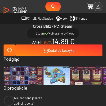
PC
PlayStation
Xbox
Nintendo
Cross Blitz - PC (Steam)
Steam
Pobieranie cyfrowe
14.89 €
23 €
-35%
Dodaj do koszyka
Podgląd
O produkcie
Nie napisano jeszcze
--
żadnej recenzji