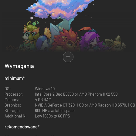
Wymagania
minimum
*
OS:
Windows 10
Processor:
Intel Core 2 Duo E6750 or AMD Phenom II X2 550
Memory:
4 GB RAM
Graphics:
NVIDIA GeForce GT 320, 1 GB or AMD Radeon HD 6570, 1 GB
Storage:
600 MB available space
Additional Notes:
Low 1080p @ 60 FPS
Ahoy there! Welcome to
Cross Blitz
, a unique deckbuilder RPG where
heartfelt adventure meets fierce, strategic battles! Whether you embark
rekomendowane
*
on a thrilling
Story Campaign
or a ruthless
Roguelite Run,
Cross Blitz will
push your deckbuilding skills and strategic mind to their limit!