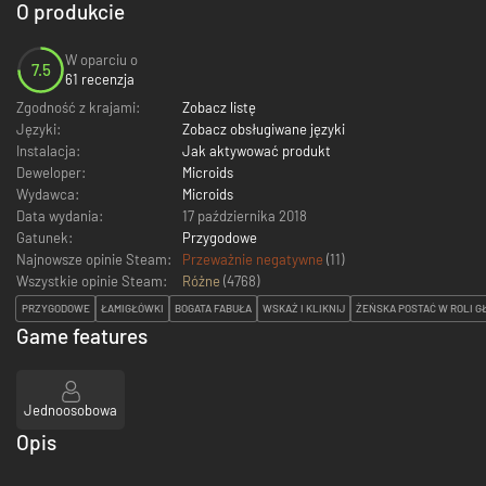
O produkcie
W oparciu o
7.5
61 recenzja
Zgodność z krajami:
Zobacz listę
Języki:
Zobacz obsługiwane języki
Instalacja:
Jak aktywować produkt
Deweloper:
Microids
Wydawca:
Microids
Data wydania:
17 października 2018
Gatunek:
Przygodowe
Najnowsze opinie Steam:
Przeważnie negatywne
(11)
Wszystkie opinie Steam:
Różne
(
4768
)
PRZYGODOWE
ŁAMIGŁÓWKI
BOGATA FABUŁA
WSKAŻ I KLIKNIJ
ŻEŃSKA POSTAĆ W ROLI 
Game features
Jednoosobowa
Opis