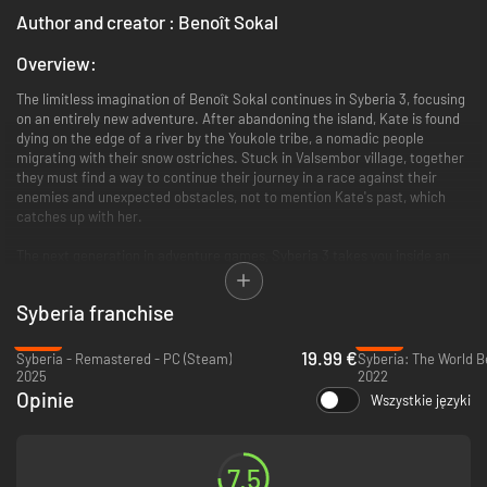
Author and creator : Benoît Sokal
Overview:
The limitless imagination of Benoît Sokal continues in Syberia 3, focusing
on an entirely new adventure. After abandoning the island, Kate is found
dying on the edge of a river by the Youkole tribe, a nomadic people
migrating with their snow ostriches. Stuck in Valsembor village, together
they must find a way to continue their journey in a race against their
enemies and unexpected obstacles, not to mention Kate's past, which
catches up with her.
The next generation in adventure games, Syberia 3 takes you inside an
enchanting, mysterious universe full of life for you to explore in 3D.
Plunged into the heart of a world inhabited by a cast of interesting
Syberia franchise
characters, you'll discover and experience a fabulous tale as imagined by
Benoit Sokal.
-33%
-93%
19.99 €
Syberia - Remastered - PC (Steam)
Syberia: The World B
2025
2022
A brand new tale, completely different from the first two Syberia
Opinie
Wszystkie języki
games
Exceptionally immersive storytelling, multiplied by Benoit Sokal's
7.5
unparalleled artistic direction