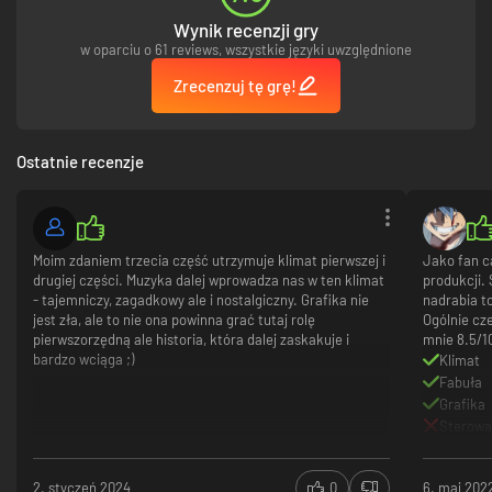
Explore Benoit Sokal's poetic universe in 3D for the first time
Wynik recenzji gry
w oparciu o 61 reviews, wszystkie języki uwzględnione
Original score by Inon Zur (Syberia 2, Fallout, Dragon Age, Prince of
Persia)
Zrecenzuj tę grę!
Original, real-time 3D puzzles and mysteries
Ostatnie recenzje
Previously in Syberia
A lawyer in NYC, Kate Walker was sent to Europe on a simple mission that
gradually transformed into personal quest, an adventure that led her on a
voyage aboard a locomotive bound for the reaches of the Europe.
Moim zdaniem trzecia część utrzymuje klimat pierwszej i
Jako fan ca
Accompanied by an automaton named Oscar, she fulfilled inventor Hans
drugiej części. Muzyka dalej wprowadza nas w ten klimat
produkcji.
Voralberg's dream, searching for the last mammoths all the way on the
- tajemniczy, zagadkowy ale i nostalgiczny. Grafika nie
nadrabia to
legendary island of Syberia.
jest zła, ale to nie ona powinna grać tutaj rolę
Ogólnie cz
pierwszorzędną ale historia, która dalej zaskakuje i
mnie 8.5/1
bardzo wciąga ;)
Klimat
Fabuła
Grafika
Sterowa
2. styczeń 2024
0
6. maj 202