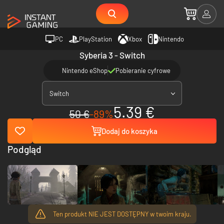
PC
PlayStation
Xbox
Nintendo
Syberia 3 - Switch
Nintendo eShop
Pobieranie cyfrowe
Switch
5.39 €
50 €
-89%
Dodaj do koszyka
Podgląd
Ten produkt NIE JEST DOSTĘPNY w twoim kraju.