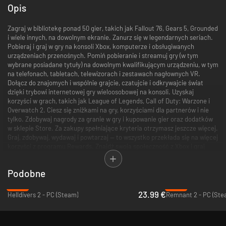
Opis
Zagraj w bibliotekę ponad 50 gier, takich jak Fallout 76, Gears 5, Grounded
i wiele innych, na dowolnym ekranie. Zanurz się w legendarnych seriach.
Pobieraj i graj w gry na konsoli Xbox, komputerze i obsługiwanych
urządzeniach przenośnych. Pomiń pobieranie i streamuj gry (w tym
wybrane posiadane tytuły) na dowolnym kwalifikującym urządzeniu, w tym
na telefonach, tabletach, telewizorach i zestawach nagłownych VR.
Dołącz do znajomych i wspólnie grajcie, czatujcie i odkrywajcie świat
dzięki trybowi internetowej gry wieloosobowej na konsoli. Uzyskaj
korzyści w grach, takich jak League of Legends, Call of Duty: Warzone i
Overwatch 2. Ciesz się zniżkami na gry, korzyściami dla partnerów i nie
tylko. Zdobywaj nagrody za granie w gry i kupowanie gier oraz dodatków
w sklepie Store. Za zakupy spełniające kryteria otrzymasz jeszcze więcej.
Graj, zdobywaj, wydawaj i powtarzaj — to wszystko przekłada się na więcej
korzyści z programu Rewards. Znajdź swoją społeczność z Xbox i graj
gdziekolwiek chcesz.
Podobne
Zaloguj się, aby zobaczyć dostępne oferty. Oferty promocyjne mogą nie
być dostępne dla wszystkich użytkowników i są dostępne tylko przez
-40%
-84%
ograniczony czas. Po upływie okresu promocyjnego subskrypcja będzie
23.99 €
Helldivers 2 - PC (Steam)
Remnant 2 - PC (Ste
nadal rozliczana według standardowej ceny i przez określony czas, chyba
że zostanie anulowana na koncie Microsoft. Powiadomimy Cię, zanim
dokonamy jakichkolwiek zmian cen. W Japonii subskrypcję Xbox Game