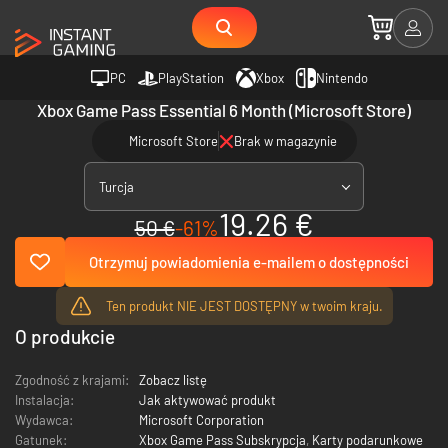
PC
PlayStation
Xbox
Nintendo
Xbox Game Pass Essential 6 Month (Microsoft Store)
Microsoft Store
Brak w magazynie
Turcja
19.26 €
50 €
-61%
Otrzymuj powiadomienia e-mailem o dostępności
Ten produkt NIE JEST DOSTĘPNY w twoim kraju.
O produkcie
Zgodność z krajami:
Zobacz listę
Instalacja:
Jak aktywować produkt
Wydawca:
Microsoft Corporation
Gatunek:
Xbox Game Pass Subskrypcja
,
Karty podarunkowe