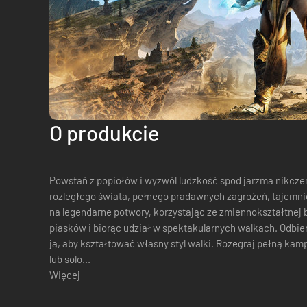
O produkcie
Powstań z popiołów i wyzwól ludzkość spod jarzma nikczemnych bogów. P
rozległego świata, pełnego pradawnych zagrożeń, tajemnic
na legendarne potwory, korzystając ze zmiennokształtnej b
piasków i biorąc udział w spektakularnych walkach. Odbieraj esencję swoim wrogom i gromadź
ją, aby kształtować własny styl walki. Rozegraj pełną kam
lub solo...
Więcej