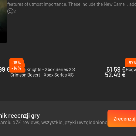
features of utmost importance. These include the New Game+, addit
it will be free of charge when it launches…
2
-18%
-87
99 €
-14%
61.59 €
Gotham Knights - Xbox Series X|S
Hogwa
52.49 €
Crimson Desert - Xbox Series X|S
ik recenzji gry
Zrecenzuj 
arciu o 34 reviews, wszystkie języki uwzględnione