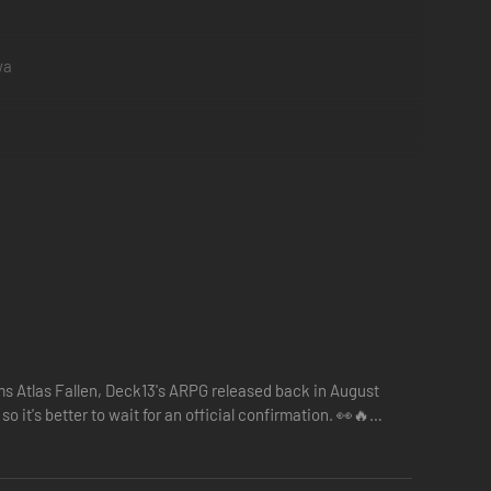
wa
ems Atlas Fallen, Deck13's ARPG released back in August
o it's better to wait for an official confirmation. 👀🔥