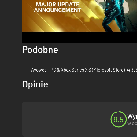
Podobne
49.
Avowed - PC & Xbox Series X|S (Microsoft Store)
Opinie
Wyn
9.5
w op