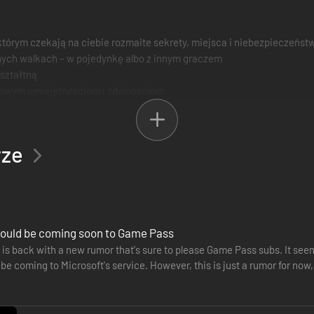
 którym czekają na ciebie rozmaite sekrety, miejsca i niebezpieczeńst
arnych walkach – w pojedynkę albo z innym graczem
ształtną
owym umiejętnościom i zdolnościom
rze
 could be coming soon to Game Pass
s is back with a new rumor that's sure to please Game Pass subs. It se
 be coming to Microsoft's service. However, this is just a rumor for now, s
Coming…