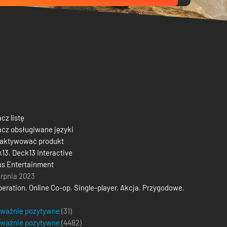
cz listę
cz obsługiwane języki
 aktywować produkt
k13
,
Deck13 Interactive
s Entertainment
erpnia 2023
eration
,
Online Co-op
,
Single-player
,
Akcja
,
Przygodowe
,
eważnie pozytywne
(31)
eważnie pozytywne
(
4482
)