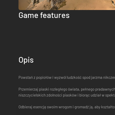
Game features
Opis
Powstań z popiołów i wyzwól ludzkość spod jarzma nikcz
Przemierzaj piaski rozległego świata, pełnego pradawnych
niszczycielskich zdolności piasków i biorąc udział w spek
Odbieraj esencję swoim wrogom i gromadź ją, aby kształto