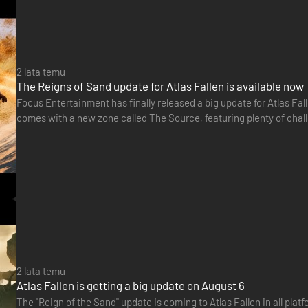
2 lata temu
The Reigns of Sand update for Atlas Fallen is available now
Focus Entertainment has finally released a big update for Atlas Falle
comes with a new zone called The Source, featuring plenty of cha
breaches, a New Game`+ mode and antoher difficulty…
2 lata temu
Atlas Fallen is getting a big update on August 6
The "Reign of the Sand" update is coming to Atlas Fallen in all pla