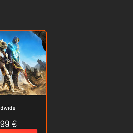
ion - Worldwide
.99 €