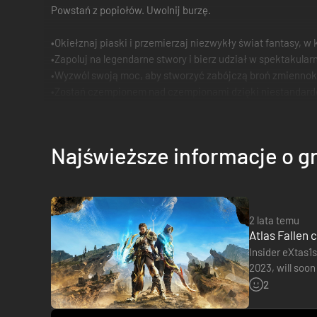
Powstań z popiołów. Uwolnij burzę.
•Okiełznaj piaski i przemierzaj niezwykły świat fantasy, w
•Zapoluj na legendarne stwory i bierz udział w spektakul
•Wyzwól swoją moc, aby stworzyć zabójczą broń zmiennok
•Zostań czempionem nad czempionami dzięki niestandard
Najświeższe informacje o g
2 lata temu
Atlas Fallen
Insider eXtas1
2023, will soon
MINISCOOP ✅
2