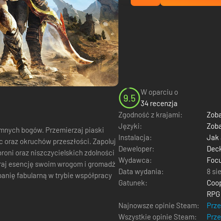
W oparciu o
9.5
34 recenzja
Zgodność z krajami:
Zoba
Języki:
Zoba
rzemierzaj piaski
Instalacja:
Jak
 oraz okruchów przeszłości. Zapoluj
Deweloper:
Dec
roni oraz niszczycielskich zdolności
Wydawca:
Focu
Data wydania:
8 si
panię fabularną w trybie współpracy
Gatunek:
Coop
RPG
Najnowsze opinie Steam:
Prz
Wszystkie opinie Steam:
Prz