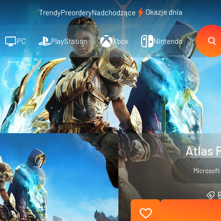
Okazje dnia
Trendy
Preordery
Nadchodzące
PC
PlayStation
Xbox
Nintendo
Atlas 
Microsoft