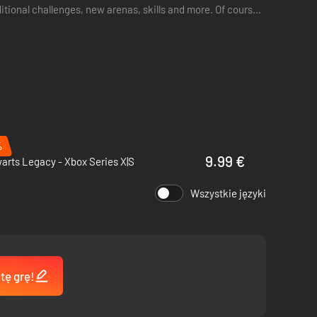
ional challenges, new arenas, skills and more. Of course,
%
9.99 €
rts Legacy - Xbox Series X|S
Wszystkie języki
tę grę!