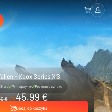
Fallen - Xbox Series X|S
 Store
W magazynie
Pobieranie cyfrowe
45.99 €
50 €
-8%
Dodaj do koszyka