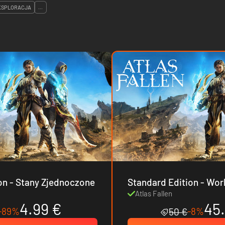
KSPLORACJA
...
Standard Edition - Stany Zjednoczone
Standard Edit
Atlas Fallen
4.99 €
45
-89%
-8%
50 €