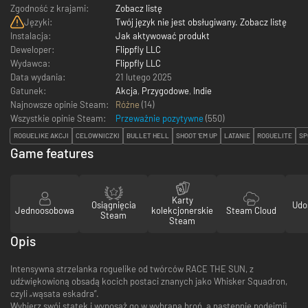
Zgodność z krajami:
Zobacz listę
Języki:
Twój język nie jest obsługiwany. Zobacz listę
Instalacja:
Jak aktywować produkt
Deweloper:
Flippfly LLC
Wydawca:
Flippfly LLC
Data wydania:
21 lutego 2025
Gatunek:
Akcja
,
Przygodowe
,
Indie
Najnowsze opinie Steam:
Różne
(14)
Wszystkie opinie Steam:
Przeważnie pozytywne
(
550
)
ROGUELIKE AKCJI
CELOWNICZKI
BULLET HELL
SHOOT 'EM UP
LATANIE
ROGUELITE
SP
Game features
Karty
Osiągnięcia
Udo
Jednoosobowa
kolekcjonerskie
Steam Cloud
Steam
Steam
Opis
Intensywna strzelanka roguelike od twórców RACE THE SUN, z
udźwiękowioną obsadą kocich postaci znanych jako Whisker Squadron,
czyli „wąsata eskadra”.
Wybierz swój statek i wyposaż go w wybraną broń, a następnie podejmij