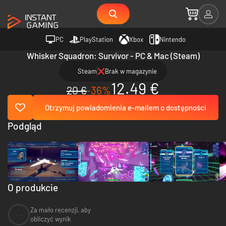
PC
PlayStation
Xbox
Nintendo
Whisker Squadron: Survivor - PC & Mac (Steam)
Steam
Brak w magazynie
12.49 €
20 €
-36%
Otrzymuj powiadomienia e-mailem o dostępności
Podgląd
O produkcie
Za mało recenzji, aby
--
obliczyć wynik