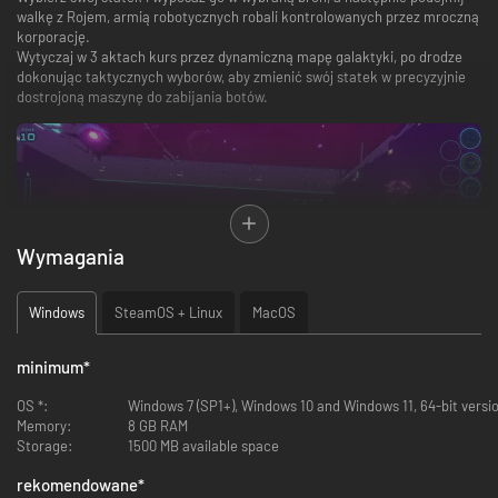
walkę z Rojem, armią robotycznych robali kontrolowanych przez mroczną
korporację.
Wytyczaj w 3 aktach kurs przez dynamiczną mapę galaktyki, po drodze
dokonując taktycznych wyborów, aby zmienić swój statek w precyzyjnie
dostrojoną maszynę do zabijania botów.
Wymagania
Windows
SteamOS + Linux
MacOS
minimum
*
OS *:
Windows 7 (SP1+), Windows 10 and Windows 11, 64-bit versio
Każdy losowy bieg to okazja do walki z falami botów Roju, a jednocześnie
Memory:
8 GB RAM
doskonalenia umiejętności, poznawania członków załogi i dowiadywania
Storage:
1500 MB available space
się więcej o tajemniczym pochodzeniu Gigi, przywódczyni wąsatej
eskadry. Po każdym starciu możesz wydać zarobione pieniądze na trwałe
rekomendowane
*
ulepszenia statku i możliwą do odblokowania broń.