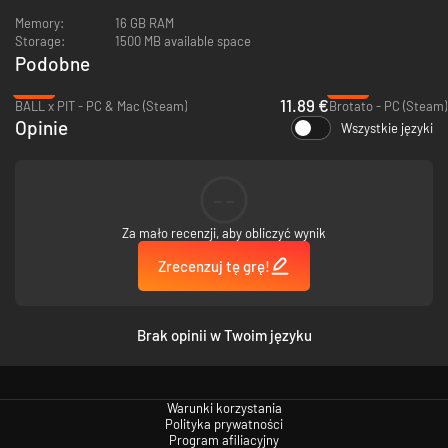
Memory:
16 GB RAM
Cechy
Storage:
1500 MB available space
Podobne
3 odrębne akty, każdy z unikalnymi przeciwnikami i walkami z
-21%
-12%
bossami
11.89 €
BALL x PIT - PC & Mac (Steam)
Brotato - PC (Steam)
Udźwiękowiona obsada postaci
3 statki, 7 broni i dziesiątki ulepszeń do wyboru
Opinie
Wszystkie języki
Odblokuj i ukończ ponad 2 tuziny wyzwań, aby wykazać swoje
umiejętności
Rozgrywka zbyt łatwa dla Ciebie? Wybierz dowolny spośród kilku
--
modów do odblokowania, aby podkręcić poziom trudności
Kilka opcji ułatwień dostępu, które pozwolą dostosować wrażenia
Za mało recenzji, aby obliczyć wynik
Zrecenzuj tę grę!
Brak opinii w Twoim języku
Warunki korzystania
Polityka prywatności
Program afiliacyjny