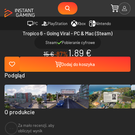
PC
PlayStation
Xbox
Nintendo
Tropico 6 - Going Viral - PC & Mac (Steam)
Steam
Pobieranie cyfrowe
1.89 €
15 €
-87%
Dodaj do koszyka
Podgląd
O produkcie
Za mało recenzji, aby
--
obliczyć wynik