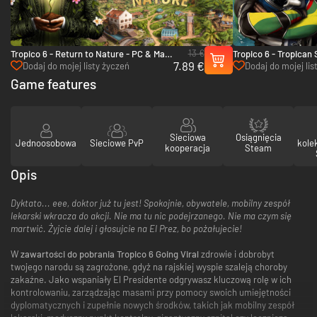
13 €
Tropico 6 - Return to Nature - PC & Mac
Tropico 6 - Tropican
7.89 €
(Steam)
(Steam)
Dodaj do mojej listy życzeń
Dodaj do mojej lis
Game features
Sieciowa
Osiągnięcia
Jednoosobowa
Sieciowe PvP
kole
kooperacja
Steam
Opis
Dyktato... eee, doktor już tu jest! Spokojnie, obywatele, mobilny zespół
lekarski wkracza do akcji. Nie ma tu nic podejrzanego. Nie ma czym się
martwić. Żyjcie dalej i głosujcie na El Prez, bo pożałujecie!
W
zawartości do pobrania Tropico 6 Going Viral
zdrowie i dobrobyt
twojego narodu są zagrożone, gdyż na rajskiej wyspie szaleją choroby
zakaźne. Jako wspaniały El Presidente odgrywasz kluczową rolę w ich
kontrolowaniu, zarządzając masami przy pomocy swoich umiejętności
dyplomatycznych i zupełnie nowych środków, takich jak mobilny zespół