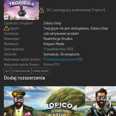
DLC wymaga gry podstawowej Tropico 6
Zgodność z krajami:
Zobacz listę
Języki:
Twój język nie jest obsługiwany. Zobacz listę
Instalacja:
Jak aktywować produkt
Deweloper:
Realmforge Studios
Wydawca:
Kalypso Media
Data wydania:
11 października 2023
Gatunek:
Symulacje
,
Strategiczne
Najnowsze opinie Steam:
Przeważnie pozytywne
(12)
Wszystkie opinie Steam:
Różne
(
111
)
DLC
STRATEGICZNE
SYMULATORY
Dodaj rozszerzenia