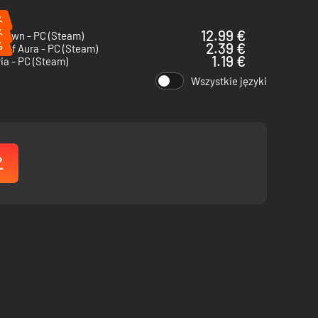
. Był to początek nowej ery wspaniałej niedoli.
%
%
12.99 €
 Dawn - PC (Steam)
%
2.39 €
 of Aura - PC (Steam)
1.19 €
ia - PC (Steam)
Wszystkie języki
elkiej Studni – otchłani pełnej chaosu i chorób. Wśród
mnym świecie, twoją ostatnią nadzieją jest Prastary śpiący