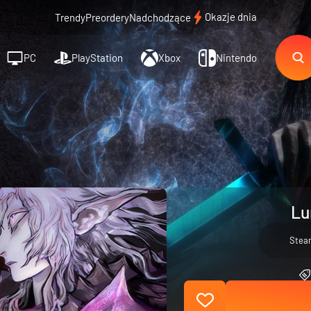
Okazje dnia
Trendy
Preordery
Nadchodzące
PC
PlayStation
Xbox
Nintendo
Lu
Stea