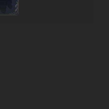
w mrocznym, ogarniętym rozpaczą świecie pełnym wrogów,