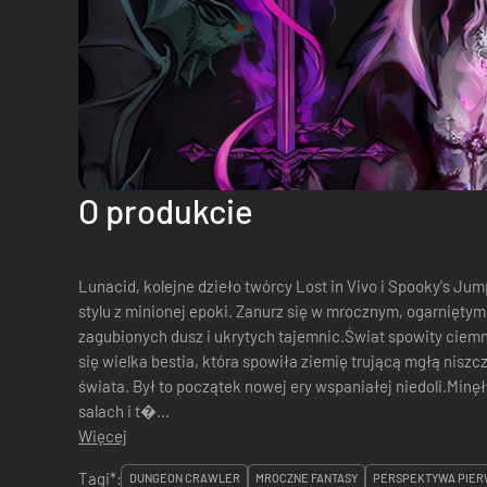
O produkcie
Lunacid, kolejne dzieło twórcy Lost in Vivo i Spooky's Ju
stylu z minionej epoki. Zanurz się w mrocznym, ogarnięt
zagubionych dusz i ukrytych tajemnic.Świat spowity cie
się wielka bestia, która spowiła ziemię trującą mgłą niszc
świata. Był to początek nowej ery wspaniałej niedoli.Minę
salach i t�...
Więcej
Tagi*:
DUNGEON CRAWLER
MROCZNE FANTASY
PERSPEKTYWA PIER