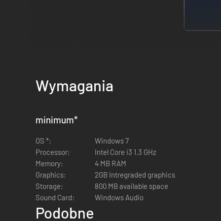
Lunacid, kolejne dzieło twórcy Lost in Vivo i Spooky's Ju
zagubionych dusz i ukrytych tajemnic.
Wymagania
minimum
*
OS *:
Windows 7
Processor:
Intel Core i3 1.3 GHz
Memory:
4 MB RAM
Graphics:
2GB Intregraded graphics
Storage:
800 MB available space
Sound Card:
Windows Audio
Podobne
Świat spowity ciemnością