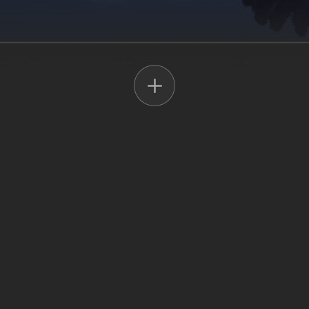
mp Scare Mansion to horror ARPG w stylu z minionej epoki. Zanurz się 