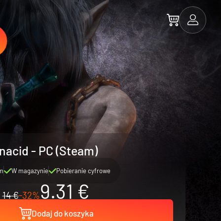
nacid - PC (Steam)
m
W magazynie
Pobieranie cyfrowe
9.31 €
14 €
-32%
Dodaj do koszyka