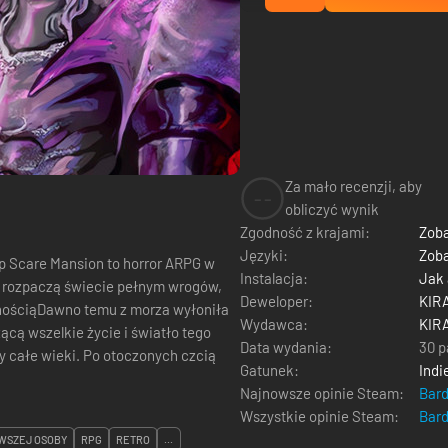
Za mało recenzji, aby
--
obliczyć wynik
Zgodność z krajami:
Zoba
Języki:
Zoba
mp Scare Mansion to horror ARPG w
Instalacja:
Jak
ym rozpaczą świecie pełnym wrogów,
Deweloper:
KIR
mnościąDawno temu z morza wyłoniła
Wydawca:
KIR
zącą wszelkie życie i światło tego
Data wydania:
30 p
ły całe wieki. Po otoczonych czcią
Gatunek:
Indi
Najnowsze opinie Steam:
Bar
Wszystkie opinie Steam:
Bar
WSZEJ OSOBY
RPG
RETRO
...