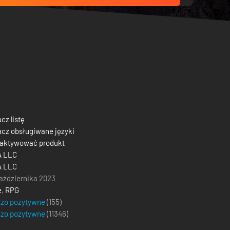
cz listę
cz obsługiwane języki
 aktywować produkt
A LLC
A LLC
aździernika 2023
e
,
RPG
dzo pozytywne
(155)
dzo pozytywne
(
11346
)