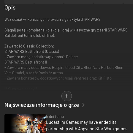
Opis
Weź udział w ikonicznych bitwach z galaktyki STAR WARS
Sięgnij po tę kompletną kolekcję i graj w klasyczne gry z serii STAR WARS
Battlefront (online lub offline).
Zawartość Classic Collection:
STAR WARS Battlefront (Classic)
- Zawiera mapę dodatkową: Jabba's Palace
STAR WARS Battlefront II
- Zawiera mapy dodatkowe: Bespin: Cloud City, Rhen Var: Harbor, Rhen
Var: Citadel, a także Yavin 4: Arena
- Zawiera bohaterów dodatkowych: Asajj Ventress oraz Kit Fisto
**Kluczowe cechy**
Przemierzaj galaktykę w trybach kampanii i podboju galaktycznego
Podbój galaktyczny: opracuj strategię, zwerbuj wojska i wprowadź w życie
Najświeższe informacje o grze
swój taktyczny plan podboju galaktyki.
Kampania STAR WARS Battlefront: weź udział w kultowych bitwach z
części I-VI „Gwiezdnych wojen”
5 dni temu
Kampania STAR WARS Battlefront II: dołącz do szturmowców z elitarnego
Lucasfilm Games may have ended its
oddziału 501st Legion of Stormtroopers Dartha Vadera
partnership with Aspyr on Star Wars games