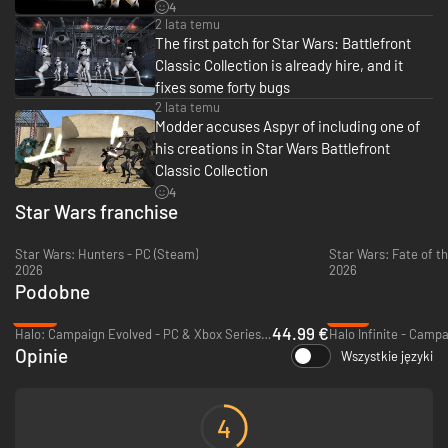
4
Rozległe lokalizacje z obsługą online dla maksymalnie 64 graczy
2 lata temu
- Walcz na lądzie: dołącz do jednostek Wookiee Warriors, Jet Troopers i
The first patch for Star Wars: Battlefront
Droidekas w bitwach dla wielu graczy
Classic Collection is already hire, and it
- Usiądź ze sterami kultowych pojazdów: Speeder Bikes, AT-STs, AT-RTs i
inne czekają bitwach ofensywnych i defensywnych
fixes some forty bugs
- Pilotuj legendarne statki kosmiczne: TIE fighters, X-wings i inne zmierzą
2 lata temu
się w przestworzach i kosmosie
Modder accuses Aspyr of including one of
his creations in Star Wars Battlefront
Rozbudowany tryb Hero Assault
Classic Collection
Tryb Hero Assault dostępny jest na wszystkich mapach lądowych (Death
4
Star, Kashyyyk, Kamino i Naboo) po raz pierwszy w historii
Star Wars franchise
- Walcz bohaterami: Mace Windu, Yoda, Luke Skywalker i inni!
- Staw czoła łotrom: Darth Maul, General Grievous, Darth Vader i inni!
Star Wars: Hunters - PC (Steam)
Star Wars: Fate of th
2026
2026
Podobne
-25%
-79%
44.99 €
Halo: Campaign Evolved - PC & Xbox Series X|S (Microsoft Store)
Opinie
Wszystkie języki
4