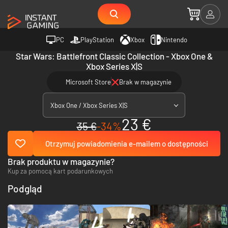
PC
PlayStation
Xbox
Nintendo
Star Wars: Battlefront Classic Collection - Xbox One &
Xbox Series X|S
Microsoft Store
Brak w magazynie
Xbox One / Xbox Series X|S
23 €
35 €
-34%
Otrzymuj powiadomienia e-mailem o dostępności
Brak produktu w magazynie?
Kup za pomocą kart podarunkowych
Podgląd