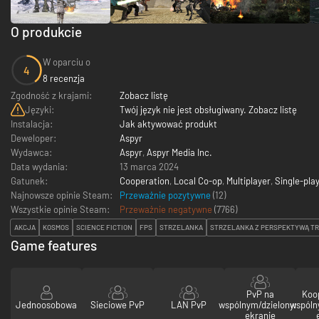
O produkcie
W oparciu o
4
8 recenzja
Zgodność z krajami:
Zobacz listę
Języki:
Twój język nie jest obsługiwany. Zobacz listę
Instalacja:
Jak aktywować produkt
Deweloper:
Aspyr
Wydawca:
Aspyr
,
Aspyr Media Inc.
Data wydania:
13 marca 2024
Gatunek:
Cooperation
,
Local Co-op
,
Multiplayer
,
Single-pla
Najnowsze opinie Steam:
Przeważnie pozytywne
(12)
Wszystkie opinie Steam:
Przeważnie negatywne
(
7766
)
AKCJA
KOSMOS
SCIENCE FICTION
FPS
STRZELANKA
STRZELANKA Z PERSPEKTYWĄ TR
Game features
PvP na
Koo
Jednoosobowa
Sieciowe PvP
LAN PvP
wspólnym/dzielonym
wspóln
ekranie