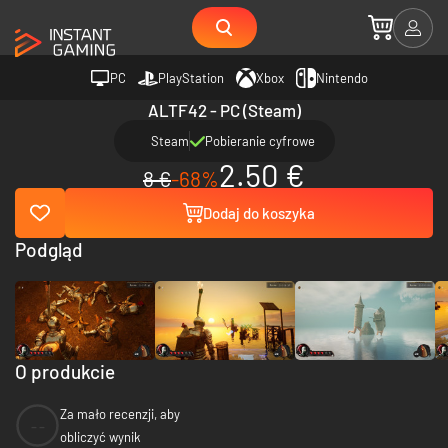
PC
PlayStation
Xbox
Nintendo
ALTF42 - PC (Steam)
Steam
Pobieranie cyfrowe
2.50 €
8 €
-68%
Dodaj do koszyka
Podgląd
O produkcie
Za mało recenzji, aby
--
obliczyć wynik