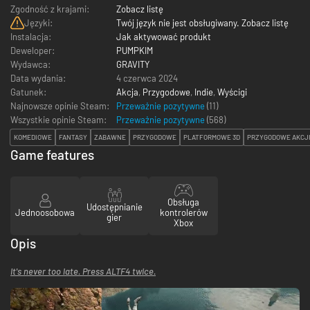
Zgodność z krajami:
Zobacz listę
Języki:
Twój język nie jest obsługiwany. Zobacz listę
Instalacja:
Jak aktywować produkt
Deweloper:
PUMPKIM
Wydawca:
GRAVITY
Data wydania:
4 czerwca 2024
Gatunek:
Akcja
,
Przygodowe
,
Indie
,
Wyścigi
Najnowsze opinie Steam:
Przeważnie pozytywne
(11)
Wszystkie opinie Steam:
Przeważnie pozytywne
(
568
)
KOMEDIOWE
FANTASY
ZABAWNE
PRZYGODOWE
PLATFORMOWE 3D
PRZYGODOWE AKCJ
Game features
Obsługa
Udostępnianie
Jednoosobowa
kontrolerów
gier
Xbox
Opis
It's never too late. Press ALTF4 twice.