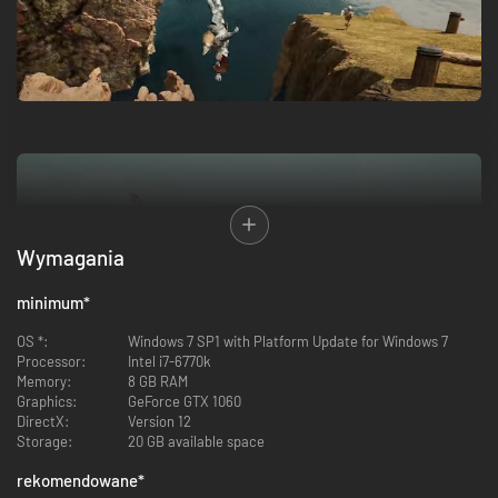
Wymagania
minimum
*
ALTF42 The game is still simple. You just need to get past
the traps and reach the goal.
OS *:
Windows 7 SP1 with Platform Update for Windows 7
Processor:
Intel i7-6770k
The main character, Don Quixote, will face many trials in his quest to
Memory:
8 GB RAM
rescue the king from his new chicken form.
Everyone will have to fight
Graphics:
GeForce GTX 1060
and overcome the various emotions within yourselves.
DirectX:
Version 12
Storage:
20 GB available space
rekomendowane
*