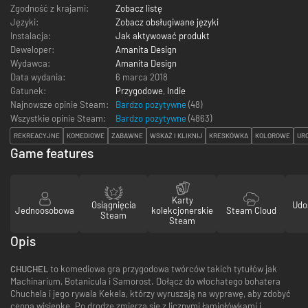
Zgodność z krajami:
Zobacz listę
Języki:
Zobacz obsługiwane języki
Instalacja:
Jak aktywować produkt
Deweloper:
Amanita Design
Wydawca:
Amanita Design
Data wydania:
6 marca 2018
Gatunek:
Przygodowe
,
Indie
Najnowsze opinie Steam:
Bardzo pozytywne
(48)
Wszystkie opinie Steam:
Bardzo pozytywne
(
4863
)
REKREACYJNE
KOMEDIOWE
ZABAWNE
WSKAŻ I KLIKNIJ
KRESKÓWKA
KOLOROWE
UR
Game features
Karty
Osiągnięcia
Udo
Jednoosobowa
kolekcjonerskie
Steam Cloud
Steam
Steam
Opis
CHUCHEL
to komediowa gra przygodowa twórców takich tytułów jak
Machinarium, Botanicula i Samorost. Dołącz do włochatego bohatera
Chuchela i jego rywala Kekela, którzy wyruszają na wyprawę, aby zdobyć
cenną wisienkę. Po drodze zmierzą się z licznymi łamigłówkami i