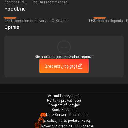
Additional Notes:
Mouse recommended
Podobne
-89%
-95%
1 €
The Procession to Calvary - PC (Steam)
Chaos on Deponia - 
Opinie
--
Nie napisano jeszcze żadnej recenzji
Zrecenzuj tę grę!
Warunki korzystania
Polityka prywatności
Program afiliacyjny
Kontakt do nas
Nasz Serwer Discord i Bot
Zrealizuj kartę podarunkową
Nowości o grach na PC i konsole