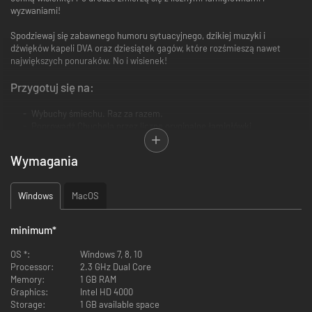
wyzwaniami!
Spodziewaj się zabawnego humoru sytuacyjnego, dzikiej muzyki i
dźwięków kapeli DVA oraz dziesiątek gagów, które rozśmieszą nawet
największych ponuraków. No i wisienek!
Przygotuj się na:
Wybuchy śmiechu. Raz za razem.
Poprowadź Chuchela przez liczne oryginalne łamigłówki.
Ciesz się setkami zabawnych animacji.
Pokonaj etapy inspirowane klasycznymi grami wideo.
Wymagania
Wchodź w interakcje z wieloma ciekawymi postaciami.
Nasyć uszy ścieżką dźwiękową kapeli DVA, zdobywców nagrody IGF.
Wykształć u siebie niesamowitą pasję do wisienek.
Windows
MacOS
Śmiej się. Często.
minimum
*
OS *:
Windows 7, 8, 10
Processor:
2.3 GHz Dual Core
Memory:
1 GB RAM
Graphics:
Intel HD 4000
Storage:
1 GB available space