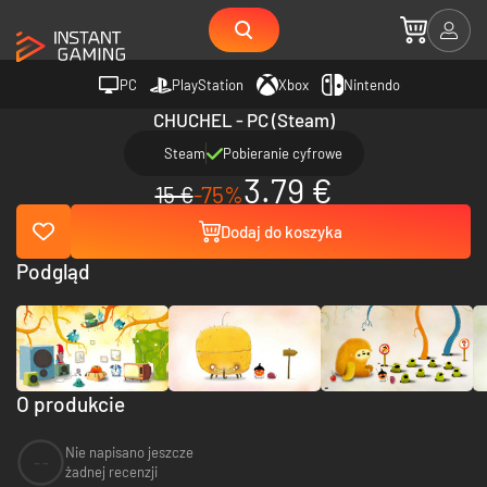
PC
PlayStation
Xbox
Nintendo
CHUCHEL - PC (Steam)
Steam
Pobieranie cyfrowe
3.79 €
15 €
-75%
Dodaj do koszyka
Podgląd
O produkcie
Nie napisano jeszcze
--
żadnej recenzji