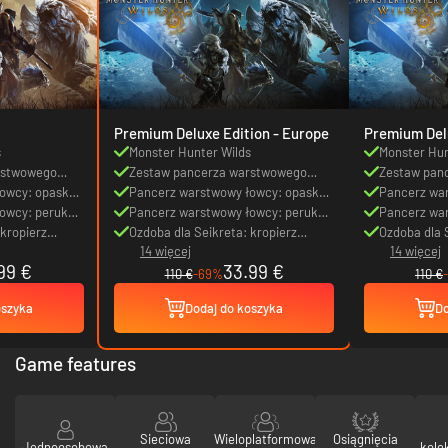
Premium Deluxe Edition - Europe
Premium Deluxe 
America
s
Monster Hunter Wilds
Monster Hun
rstwowego
Zestaw pancerza warstwowego
Zestaw pan
alny
owcy: opaska
łowcy: wojownik feudalny
Pancerz warstwowy łowcy: opaska
łowcy: wojo
Pancerz wa
owcy: peruka z
na oko szermierza
Pancerz warstwowy łowcy: peruka z
na oko szer
Pancerz war
 kropierz
rogami demona
Ozdoba dla Seikreta: kropierz
rogami dem
Ozdoba dla 
14 więcej
14 więcej
żołnierza
żołnierza
99 €
33.99 €
110 €
-69%
110 €
oszyka
Dodaj do koszyka
Do
Game features
Sieciowa
Wieloplatformowa
Osiągnięcia
Jednoosobowa
kole