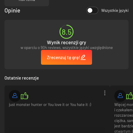
Opinie
Wszystkie języki
8.5
Wynik recenzji gry
w oparciu o 904 reviews, wszystkie języki uwzględnione
Zrecenzuj tę grę!
Ostatnie recenzje
just monster hunter or You love it or You hate it :)
Więcej mon
i czekałem 
rozczarowa
ciężka, sam
jest bardzi
otwartym ś