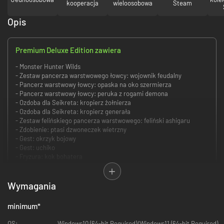
kooperacja
wieloosobowa
Steam
Opis
Premium Deluxe Edition zawiera
- Monster Hunter Wilds
- Zestaw pancerza warstwowego łowcy: wojownik feudalny
- Pancerz warstwowy łowcy: opaska na oko szermierza
- Pancerz warstwowy łowcy: peruka z rogami demona
- Ozdoba dla Seikreta: kropierz żołnierza
- Ozdoba dla Seikreta: kropierz generała
- Zestaw felińskiego pancerza warstwowego: feliński ashigaru
- Zdobienie: ptasi dzwoneczek wietrzny
- Gest: okrzyk bojowy
- Gest: uchiko
- Fryzura: kok bohatera
- Fryzura: wytworny wojownik
- Makijaż/malowanie twarzy: kumadori łowcy
- Makijaż/malowanie twarzy: unikalny rozkwit
Wymagania
- Zestaw obrazków: Jednostka Avis
- Zestaw obrazków: potwory Nawietrznych Równin
minimum
*
- Dodatkowa zawartość premium
- zestaw ozdób DLC 1
OS:
Windows10 (64-bit Required)/Windows11 (64-bit Required)