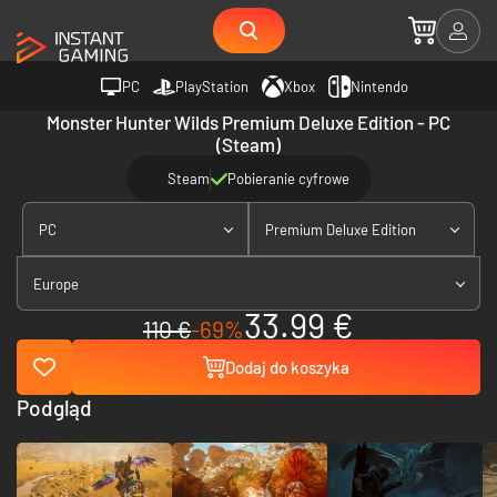
PC
PlayStation
Xbox
Nintendo
Monster Hunter Wilds Premium Deluxe Edition - PC
(Steam)
Steam
Pobieranie cyfrowe
PC
Premium Deluxe Edition
Europe
33.99 €
110 €
-69%
Dodaj do koszyka
Podgląd