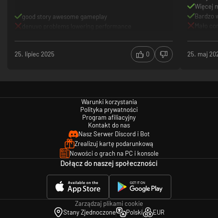
Więcej 
Bardzo 
good story awesome gameplay
Mało co
denuvo problems lowering performance
zmienić
Potwory 
25. lipiec 2025
0
25. maj 20
Optymali
może mó
Warunki korzystania
Polityka prywatności
Program afiliacyjny
Kontakt do nas
Nasz Serwer Discord i Bot
Zrealizuj kartę podarunkową
Nowości o grach na PC i konsole
Dołącz do naszej społeczności
Zarządzaj plikami cookie
Stany Zjednoczone
Polski
EUR