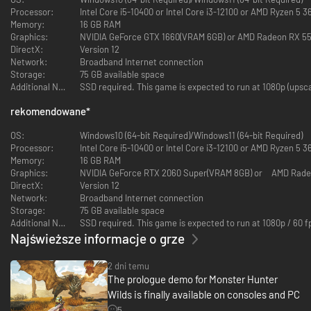
- zestaw ozdób DLC 2
Processor:
Intel Core i5-10400 or Intel Core i3-12100 or AMD Ryzen 5 3
Memory:
16 GB RAM
Nieokiełznana siła natury jest dzika i bezwzględna, a otoczenia zmieniają
Graphics:
NVIDIA GeForce GTX 1660(VRAM 6GB) or AMD Radeon RX 5
się gwałtownie w mgnieniu oka.
DirectX:
Version 12
To opowieść o potworach i ludziach — i o tym, jak trudno im współżyć w
Network:
Broadband Internet connection
harmonii w dwoistym świecie.
Storage:
75 GB available space
Dopełnij obowiązku łowcy, tropiąc i pokonując potężne potwory. Wykuwaj
Additional Notes:
SSD required. This game is expected to run at 1080p (upsca
nowe bronie i pancerze z materiałów zebranych podczas łowów i
odkrywaj związek między ludami Zakazanych Ziem a miejscami, które
rekomendowane
*
zamieszkują.
W Monster Hunter Wilds czeka cię życie prawdziwego łowcy.
OS:
Windows10 (64-bit Required)/Windows11 (64-bit Required)
Fabuła
Processor:
Intel Core i5-10400 or Intel Core i3-12100 or AMD Ryzen 5 3
Przed paroma laty na granicy Zakazanych Ziem — nieodkrytego regionu,
Memory:
16 GB RAM
którego Gildia jeszcze nie zbadała — uratowano młodego chłopca
Graphics:
imieniem Nata.
DirectX:
Version 12
Po wysłuchaniu relacji Naty z samotnej ucieczki przed tajemniczym
Network:
Broadband Internet connection
potworem, który zaatakował jego wioskę, Gildia zorganizowała wyprawę
Storage:
75 GB available space
na Zakazane Ziemie w celu zbadania sytuacji.
Additional Notes:
SSD required. This game is expected to run at 1080p / 60 
W tym momencie rozpoczyna się podróż członków wyprawy i śledztwo w
Najświeższe informacje o grze
sprawie potwora nazywanego „Białym Widmem”, aby uratować
zaatakowanego strażnika.
2 dni temu
Żyjący świat
The prologue demo for Monster Hunter
Otoczenia znajdujące się na Zakazanych Ziemiach zmieniają się
gwałtownie przez ciągłe i nagłe zmiany pogody. Podczas srogiej Posuchy i
Wilds is finally available on consoles and PC
groźnej Niepogody wygłodniałe potwory wyruszają, aby polować w
5