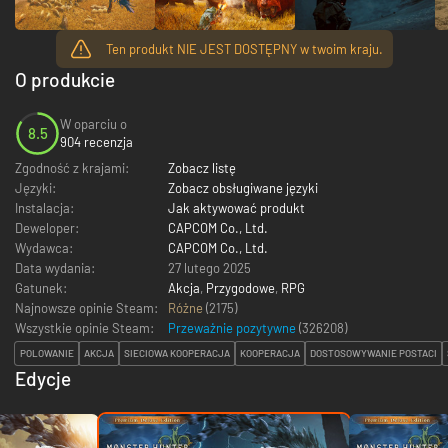
Ten produkt NIE JEST DOSTĘPNY w twoim kraju.
O produkcie
W oparciu o
8.5
904 recenzja
Zgodność z krajami:
Zobacz listę
Języki:
Zobacz obsługiwane języki
Instalacja:
Jak aktywować produkt
Deweloper:
CAPCOM Co., Ltd.
Wydawca:
CAPCOM Co., Ltd.
Data wydania:
27 lutego 2025
Gatunek:
Akcja
,
Przygodowe
,
RPG
Najnowsze opinie Steam:
Różne
(2175)
Wszystkie opinie Steam:
Przeważnie pozytywne
(
326208
)
POLOWANIE
AKCJA
SIECIOWA KOOPERACJA
KOOPERACJA
DOSTOSOWYWANIE POSTACI
Edycje