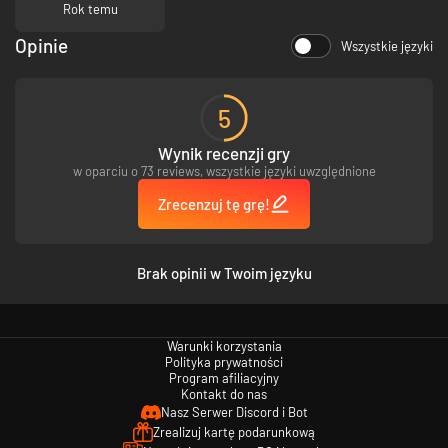
Od jakiegoś czasu
Rok temu
kupuję u Państwa
gierki i nie mogę się
Opinie
Wszystkie języki
nacieszyć cenami,
które Państwo
oferują , bo można
sporo zaoszczędzić
5
Dziękuję i życzę
Wynik recenzji gry
dalszych sukcesów
w oparciu o 73 reviews, wszystkie języki uwzględnione
Z poważaniem
Zrecenzuj tę grę!
Brak opinii w Twoim języku
Warunki korzystania
Polityka prywatności
Program afiliacyjny
Kontakt do nas
Nasz Serwer Discord i Bot
Zrealizuj kartę podarunkową