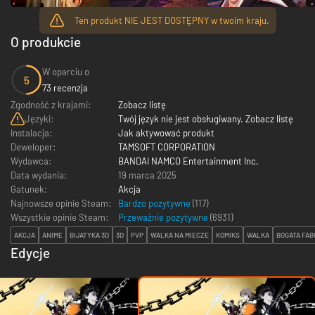
Ten produkt NIE JEST DOSTĘPNY w twoim kraju.
O produkcie
W oparciu o
5
73 recenzja
Zgodność z krajami:
Zobacz listę
Języki:
Twój język nie jest obsługiwany. Zobacz listę
Instalacja:
Jak aktywować produkt
Deweloper:
TAMSOFT CORPORATION
Wydawca:
BANDAI NAMCO Entertainment Inc.
Data wydania:
19 marca 2025
Gatunek:
Akcja
Najnowsze opinie Steam:
Bardzo pozytywne
(117)
Wszystkie opinie Steam:
Przeważnie pozytywne
(
6931
)
AKCJA
ANIME
BIJATYKA 3D
3D
PVP
WALKA NA MIECZE
KOMIKS
WALKA
BOGATA FAB
Edycje