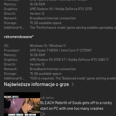
Memory:
16 GB RAM
Graphics:
AMD Radeon VII / Nvidia GeForce RTX 2070
DirectX:
Version 12
Network:
Broadband Internet connection
Storage:
75 GB available space
Wybierz ulubioną postać i wykorzystaj potencjał wyjątkowych cech jej
Additional Notes:
The “Performance mode” game setting enables gameplay at 
miecza! Stosując unikalne zdolności każdej z postaci, pokieruj walką tak,
by znaleźć sposób na pokonanie przeciwników.
rekomendowane
*
• Pokonuj wrogów jednym ciosem
OS:
Windows 10 / Windows 11
Processor:
AMD Ryzen 7 5800X / Intel Core i7-12700KF
Memory:
16 GB RAM
Graphics:
AMD Radeon RX 6700 XT / Nvidia GeForce RTX 2080 Ti
DirectX:
Version 12
Network:
Broadband Internet connection
Storage:
75 GB available space
Additional Notes:
*SSD is required. The "Balanced mode" game setting enable
Najświeższe informacje o grze
W BLEACH Rebirth of Souls jedno uderzenie może oznaczać porażkę
przeciwnika. Wystarczy zamach mieczem, by całkowicie zmienić bieg
rok temu
wydarzeń!
BLEACH Rebirth of Souls gets off to a rocky
start on PC with one too many crashes
• Odmień przeznaczenie i obudź swoją potęgę
1