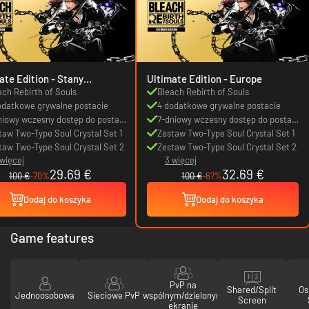
 Edition - Stany
Ultimate Edition - Europe
noczone
ach Rebirth of Souls
Bleach Rebirth of Souls
odatkowe grywalne postacie
4 dodatkowe grywalne postacie
niowy wczesny dostęp do postaci
7-dniowy wczesny dostęp do postaci
odatku DLC
taw Two-Type Soul Crystal Set 1
z dodatku DLC
Zestaw Two-Type Soul Crystal Set 1
taw Two-Type Soul Crystal Set 2
Zestaw Two-Type Soul Crystal Set 2
 więcej
3 więcej
29.69 €
32.69 €
100 €
-70%
100 €
-67%
Dodaj do koszyka
Dodaj do koszyka
Game features
PvP na
Shared/Split
Os
Jednoosobowa
Sieciowe PvP
wspólnym/dzielonym
Screen
ekranie