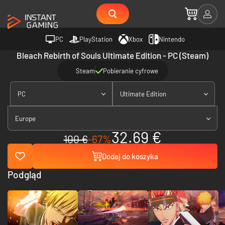
PC
PlayStation
Xbox
Nintendo
Bleach Rebirth of Souls Ultimate Edition - PC (Steam)
Steam
Pobieranie cyfrowe
PC
Ultimate Edition
Europe
32.69 €
100 €
-67%
Dodaj do koszyka
Podgląd