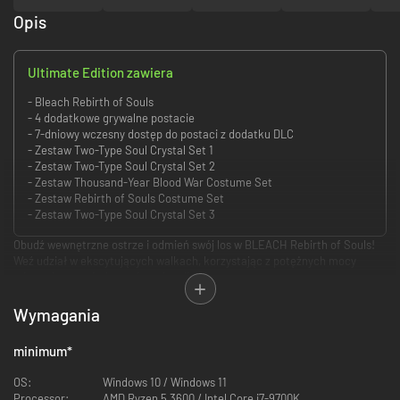
Opis
Ultimate Edition zawiera
- Bleach Rebirth of Souls
- 4 dodatkowe grywalne postacie
- 7-dniowy wczesny dostęp do postaci z dodatku DLC
- Zestaw Two-Type Soul Crystal Set 1
- Zestaw Two-Type Soul Crystal Set 2
- Zestaw Thousand-Year Blood War Costume Set
- Zestaw Rebirth of Souls Costume Set
- Zestaw Two-Type Soul Crystal Set 3
Obudź wewnętrzne ostrze i odmień swój los w BLEACH Rebirth of Souls!
Weź udział w ekscytujących walkach, korzystając z potężnych mocy
mieczy i postaci z legendarnej serii anime.
• Uwolnij potencjał swojego miecza
Wymagania
minimum
*
OS:
Windows 10 / Windows 11
Processor:
AMD Ryzen 5 3600 / Intel Core i7-9700K