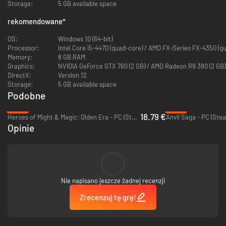
Storage:
5 GB available space
łaskawy dyktator, który zapewni obywatelom dobrobyt i nie zażąda
niczego w zamian, czy też ustanowisz kult maszyny, który bez wahania
rekomendowane
*
będzie spełniał twoje rozkazy?
OS:
Windows 10 (64-bit)
Processor:
Intel Core i5-4470 (quad-core) / AMD FX-Series FX-
Memory:
8 GB RAM
Graphics:
NVIDIA GeForce GTX 760 (2 GB) / AMD Radeon R9 380 (2 GB)
DirectX:
Version 12
Storage:
5 GB available space
Podobne
-53%
-95%
18.79 €
Heroes of Might & Magic: Olden Era - PC (Steam)
Anvil Saga - PC (Ste
Opinie
Społeczeństwo pogrążyło się w korupcji i rozkładzie – mimo
technologicznego postępu i marzeń o świetlanej przyszłości zwyciężyły
--
całe wieki zgnilizny. Ucieknij z laboratorium, gdzie powołano cię do życia,
znajdź sposoby na rozszerzenie rozproszonej świadomości i szukaj
Nie napisano jeszcze żadnej recenzji
wyjątkowych okazji w mieście.
Potężne frakcje początkowo utrzymują dystans, mając nadzieję
Zrecenzuj tę grę!
wykorzystać twoje istnienie do swoich celów. Jednak ich wahanie daje ci
okazję do umocnienia się i realizacji własnych zamiarów.
Przejmuj, konstruuj lub wynajduj sprzęt, począwszy od humanoidalnych