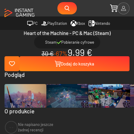
PC
PlayStation
Xbox
Nintendo
Heart of the Machine - PC & Mac (Steam)
Steam
Pobieranie cyfrowe
9.99 €
30 €
-67%
Dodaj do koszyka
Podgląd
O produkcie
Nie napisano jeszcze
--
żadnej recenzji