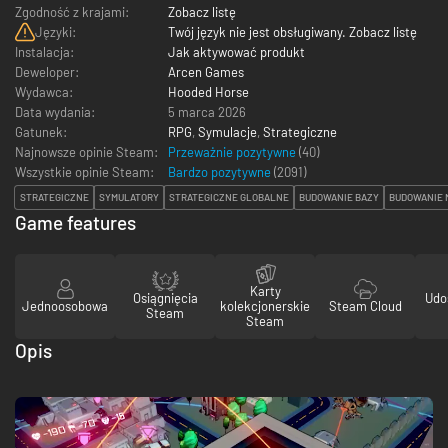
Zgodność z krajami:
Zobacz listę
Języki:
Twój język nie jest obsługiwany. Zobacz listę
Instalacja:
Jak aktywować produkt
Deweloper:
Arcen Games
Wydawca:
Hooded Horse
Data wydania:
5 marca 2026
Gatunek:
RPG
,
Symulacje
,
Strategiczne
Najnowsze opinie Steam:
Przeważnie pozytywne
(40)
Wszystkie opinie Steam:
Bardzo pozytywne
(
2091
)
STRATEGICZNE
SYMULATORY
STRATEGICZNE GLOBALNE
BUDOWANIE BAZY
BUDOWANIE 
Game features
Karty
Osiągnięcia
Udo
Jednoosobowa
kolekcjonerskie
Steam Cloud
Steam
Steam
Opis