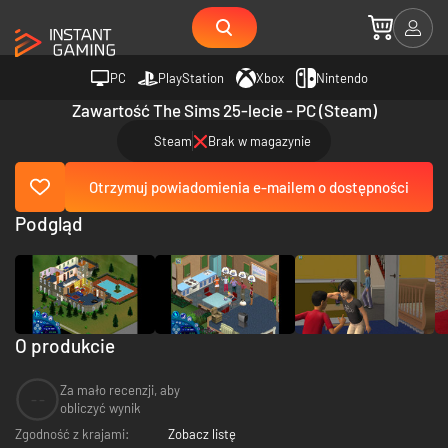
PC
PlayStation
Xbox
Nintendo
Zawartość The Sims 25-lecie - PC (Steam)
Steam
Brak w magazynie
Otrzymuj powiadomienia e-mailem o dostępności
Podgląd
O produkcie
Za mało recenzji, aby
--
obliczyć wynik
Zgodność z krajami:
Zobacz listę