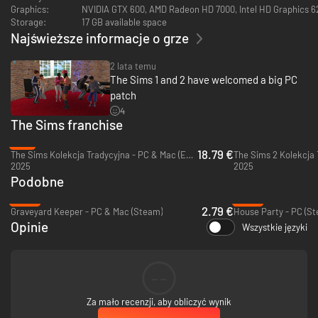
Zawartość The Sims 25-lecie Zestaw:
Graphics:
NVIDIA GTX 600, AMD Radeon HD 7000, Intel HD Graphics 6
Storage:
17 GB available space
The Sims
Najświeższe informacje o grze
The Sims 2
The Sims 4 To były czasy Kolekcja
2 lata temu
The Sims 4 Powrót grunge’u Kolekcja
The Sims 1 and 2 have welcomed a big PC
patch
W skład zestawu jubileuszowego wchodzą także następujące pakiety The
Sims:
4
The Sims franchise
The Sims: Światowe życie
-6%
The Sims: Balanga
18.79 €
The Sims Kolekcja Tradycyjna - PC & Mac (EA App)
The Sims 2 Kolekcja 
The Sims: Randka
2025
2025
The Sims: Wakacje
Podobne
The Sims: Zwierzaki
-86%
-63%
The Sims: Gwiazda
2.79 €
Graveyard Keeper - PC & Mac (Steam)
House Party - PC (S
The Sims: Abrakadabra
Opinie
Wszystkie języki
W skład zestawu jubileuszowego wchodzą także następujące pakiety The
Sims 2:
--
The Sims 2 Na studiach
The Sims 2 Nocne życie
Za mało recenzji, aby obliczyć wynik
The Sims 2 Własny biznes
The Sims 2 Zwierzaki