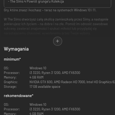
- The Sims 4 Powrót grunge’u Kolekcja
Gry, które znasz i kochasz – teraz na systemach Windows 10 i 11.
W The Sims stworzysz całą okolicę zamieszkałą przez Simy, a następnie
pokierujesz ich życiem – na dobre i na złe. Pomóż im odnosić zawodowe
sukcesy, zawierać znajomości i szukać miłości lub przyglądaj się
narastającemu chaosowi, wywołanemu przez Twoje wybory.
Nieograniczone opcje rozgrywki pozwolą Ci samodzielnie ustanawiać cele
dla swoich Simów i zarządzać ich losami. Jak by nie było, to Twoje
sąsiedztwo i każdy musi Ci się podporządkować, a to, czy Twoich Simów
Wymagania
czeka dostatek, czy nieszczęście, zależy tylko od Ciebie.
minimum
*
W The Sims 2 pokierujesz poczynaniami swoich Simów, a także nadasz im
wyjątkowe cechy w każdym kolejnym pokoleniu. Zdecyduj, co będzie dla
OS:
Windows 10
nich najważniejsze: popularność, pieniądze, rodzina, romanse, a może
Processor:
i3 3220, Ryzen 3 1200, AMD FX6300
wiedza? Zapewnij im długie i pomyślne życie albo spraw, że legnie ono w
Memory:
4 GB RAM
gruzach. Stawiaj Simów w skrajnych sytuacjach, takich jak ślub z
Graphics:
NVIDIA GTX 600, AMD Radeon HD 7000, Intel HD Graphics 6
kosmitą, praca nad wiekopomną powieścią albo nawet spotkanie z
Storage:
17 GB available space
duchem. Puść wodze fantazji w trybie Stwórz Sima oraz podczas
budowania i filmowania perypetii swoich Simów. Dobrze przemyśl ich
rekomendowane
*
charakter, pomóż im spełnić marzenia albo doprowadzaj ich do
ostateczności. Jak potoczą się ich losy, gdy to Ty przejmiesz nad nimi
OS:
Windows 10
kontrolę?
Processor:
i3 3220, Ryzen 3 1200, AMD FX6300
Memory:
4 GB RAM