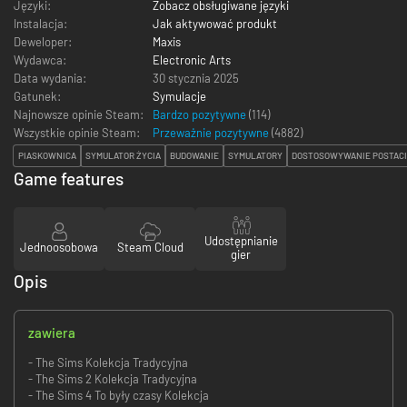
Języki:
Zobacz obsługiwane języki
Instalacja:
Jak aktywować produkt
Deweloper:
Maxis
Wydawca:
Electronic Arts
Data wydania:
30 stycznia 2025
Gatunek:
Symulacje
Najnowsze opinie Steam:
Bardzo pozytywne
(114)
Wszystkie opinie Steam:
Przeważnie pozytywne
(
4882
)
PIASKOWNICA
SYMULATOR ŻYCIA
BUDOWANIE
SYMULATORY
DOSTOSOWYWANIE POSTACI
Game features
Udostępnianie
Jednoosobowa
Steam Cloud
gier
Opis
zawiera
- The Sims Kolekcja Tradycyjna
- The Sims 2 Kolekcja Tradycyjna
- The Sims 4 To były czasy Kolekcja