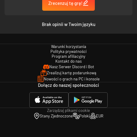
Zrecenzuj tę grę!
The Sims 2 Podróże
The Sims 2 Cztery pory roku
The Sims 2 Czas wolny
The Sims 2 Osiedlowe życie
Brak opinii w Twoim języku
The Sims 2 Holiday Party Pack
The Sims 2 Zestaw rodzinny – akcesoria
The Sims 2 Szyk i elegancja – akcesoria
The Sims 2 Happy Holiday Stuff
Warunki korzystania
The Sims 2 Impreza – akcesoria
Polityka prywatności
The Sims 2 Moda z H&M – akcesoria
Program afiliacyjny
The Sims 2 Młodzieżowy styl
Kontakt do nas
The Sims 2 Kuchnia i łazienka WYSTRÓJ WNĘTRZ
Nasz Serwer Discord i Bot
The Sims 2 Mansion & Garden Stuff
Zrealizuj kartę podarunkową
Nowości o grach na PC i konsole
Dołącz do naszej społeczności
Zarządzaj plikami cookie
Stany Zjednoczone
Polski
EUR