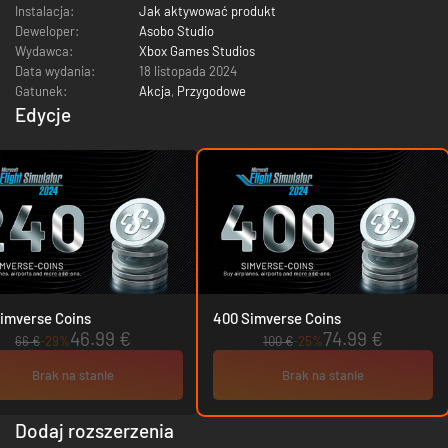
Instalacja:
Jak aktywować produkt
Deweloper:
Asobo Studio
Wydawca:
Xbox Games Studios
Data wydania:
18 listopada 2024
Gatunek:
Akcja
,
Przygodowe
Edycje
imverse Coins
400 Simverse Coins
46.99 €
74.99 €
66 €
-29%
100 €
-25%
Brak na stanie
Brak na stanie
Dodaj rozszerzenia