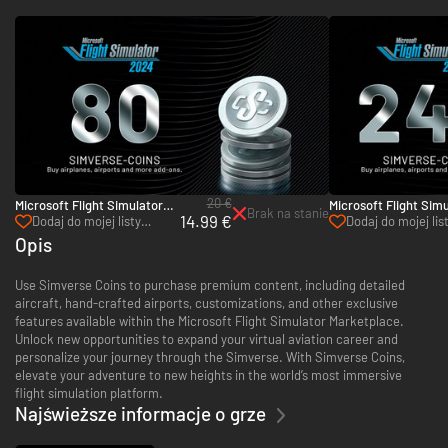
20 €
Microsoft Flight Simulator
Microsoft Flight Sim
Brak na stanie
14.99 €
2024 - 80 Simverse Coins -
2024 - 240 Simverse 
Dodaj do mojej listy
Dodaj do mojej lis
PC & Xbox Series X|S
PC & Xbox Series X|S
życzeń
życzeń
Opis
(Microsoft Store)
(Microsoft Store)
Use Simverse Coins to purchase premium content, including detailed
aircraft, hand-crafted airports, customizations, and other exclusive
features available within the Microsoft Flight Simulator Marketplace.
Unlock new opportunities to expand your virtual aviation career and
personalize your journey through the Simverse. With Simverse Coins,
elevate your adventure to new heights in the world’s most immersive
flight simulation platform.
Najświeższe informacje o grze