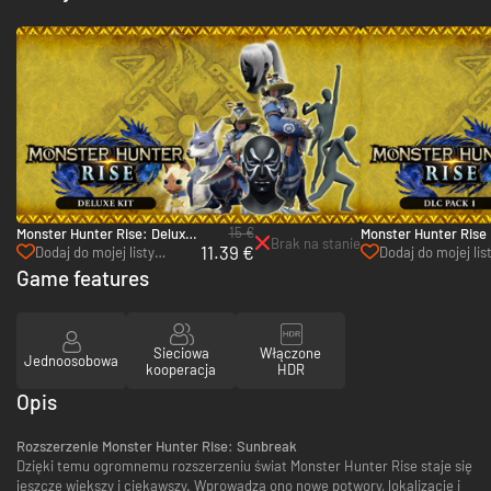
15 €
Monster Hunter Rise: Deluxe
Monster Hunter Rise
Brak na stanie
11.39 €
Kit - Switch
Pack 1 - Switch
Dodaj do mojej listy
Dodaj do mojej lis
życzeń
życzeń
Game features
Sieciowa
Włączone
Jednoosobowa
kooperacja
HDR
Opis
Rozszerzenie Monster Hunter Rise: Sunbreak
Dzięki temu ogromnemu rozszerzeniu świat Monster Hunter Rise staje się
jeszcze większy i ciekawszy. Wprowadza ono nowe potwory, lokalizacje i