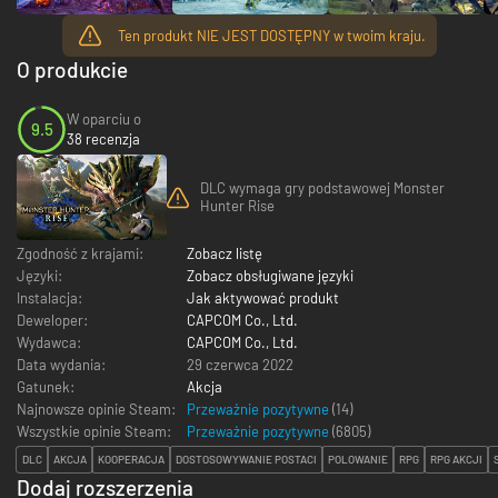
Ten produkt NIE JEST DOSTĘPNY w twoim kraju.
O produkcie
W oparciu o
9.5
38 recenzja
DLC wymaga gry podstawowej Monster
Hunter Rise
Zgodność z krajami:
Zobacz listę
Języki:
Zobacz obsługiwane języki
Instalacja:
Jak aktywować produkt
Deweloper:
CAPCOM Co., Ltd.
Wydawca:
CAPCOM Co., Ltd.
Data wydania:
29 czerwca 2022
Gatunek:
Akcja
Najnowsze opinie Steam:
Przeważnie pozytywne
(14)
Wszystkie opinie Steam:
Przeważnie pozytywne
(
6805
)
DLC
AKCJA
KOOPERACJA
DOSTOSOWYWANIE POSTACI
POLOWANIE
RPG
RPG AKCJI
Dodaj rozszerzenia