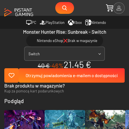
PC
PlayStation
Xbox
Nintendo
Monster Hunter Rise: Sunbreak - Switch
Nintendo eShop
Brak w magazynie
Switch
21.45 €
40 €
-46%
Otrzymuj powiadomienia e-mailem o dostępności
Brak produktu w magazynie?
Kup za pomocą kart podarunkowych
Podgląd