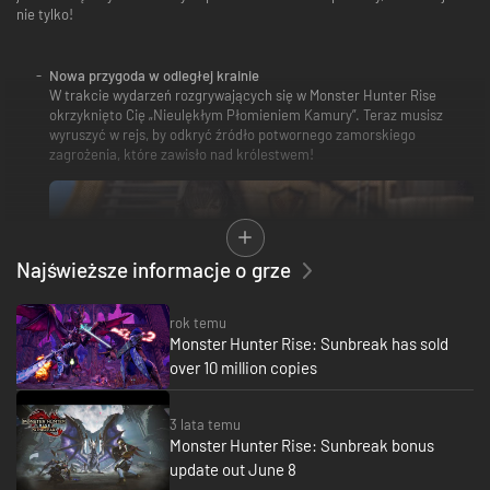
nie tylko!
Nowa przygoda w odległej krainie
W trakcie wydarzeń rozgrywających się w Monster Hunter Rise
okrzyknięto Cię „Nieulękłym Płomieniem Kamury”. Teraz musisz
wyruszyć w rejs, by odkryć źródło potwornego zamorskiego
zagrożenia, które zawisło nad królestwem!
Najświeższe informacje o grze
rok temu
Monster Hunter Rise: Sunbreak has sold
over 10 million copies
Pojawiają się nowi wrogowie, powracają dawne zagrożenia
Docierając do Posterunku Elgado, odkrywasz, że źródłem
zagrażających królestwu nietypowych wydarzeń są Malzeno,
3 lata temu
Lunagaron i Garangolm – straszliwe potwory, zwane przez
Monster Hunter Rise: Sunbreak bonus
miejscowych Trzema Lordami. Oprócz nowych wrogów, stawisz
update out June 8
także czoła dawniejszym przeciwnikom, ponieważ powracają dobrze
znane z serii potwory, które nie pojawiały się dotychczas w Monster