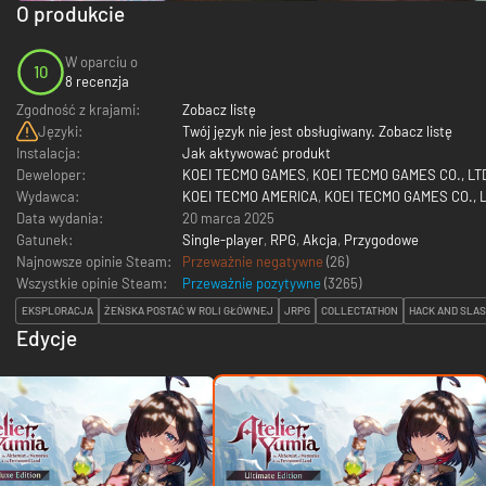
O produkcie
W oparciu o
10
8 recenzja
Zgodność z krajami:
Zobacz listę
Języki:
Twój język nie jest obsługiwany. Zobacz listę
Instalacja:
Jak aktywować produkt
Deweloper:
KOEI TECMO GAMES
,
KOEI TECMO GAMES CO., LT
Wydawca:
KOEI TECMO AMERICA
,
KOEI TECMO GAMES CO., L
Data wydania:
20 marca 2025
Gatunek:
Single-player
,
RPG
,
Akcja
,
Przygodowe
Najnowsze opinie Steam:
Przeważnie negatywne
(26)
Wszystkie opinie Steam:
Przeważnie pozytywne
(
3265
)
EKSPLORACJA
ŻEŃSKA POSTAĆ W ROLI GŁÓWNEJ
JRPG
COLLECTATHON
HACK AND SLA
Edycje