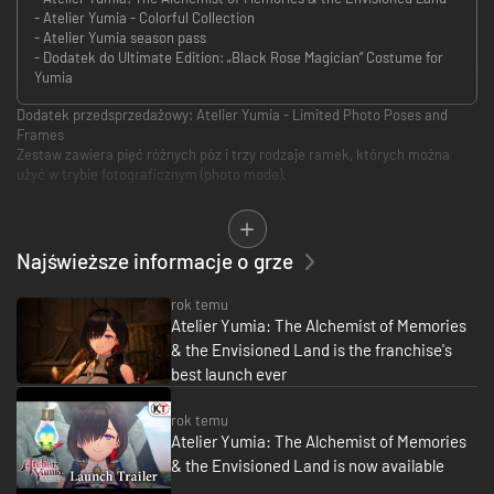
- Atelier Yumia - Colorful Collection
- Atelier Yumia season pass
- Dodatek do Ultimate Edition: „Black Rose Magician” Costume for
Yumia
Dodatek przedsprzedażowy: Atelier Yumia - Limited Photo Poses and
Frames
Zestaw zawiera pięć różnych póz i trzy rodzaje ramek, których można
użyć w trybie fotograficznym (photo mode).
Uwaga! Tryb fotograficzny (photo mode) staje się dostępny po
odblokowaniu budynku bazy (base building). W późniejszym terminie ta
zawartość dodatkowa może trafić do sprzedaży lub zostać udostępniona
Najświeższe informacje o grze
za darmo.
Uwaga! Dodatek przedsprzedażowy może być wykorzystany zarówno w
rok temu
wersji Xbox Series X|S gry, jak i Xbox One – bez dodatkowych kosztów.
Atelier Yumia: The Alchemist of Memories
& the Envisioned Land is the franchise's
Premia za wczesny zakup: Atelier Yumia - Aladiss Investigation
Preparation Set
best launch ever
Zestaw zawiera kostium dla Yumii i Flammi, trzy akcesoria „Training Wrist
Weight” i przepis (recipe) na Training Wrist Weights. Training Wrist Weights
rok temu
zwiększają doświadczenie pozyskiwane dzięki pokonywaniu potworów o
Atelier Yumia: The Alchemist of Memories
3℅, gdy są używane przez postać.
& the Envisioned Land is now available
Zawartość: