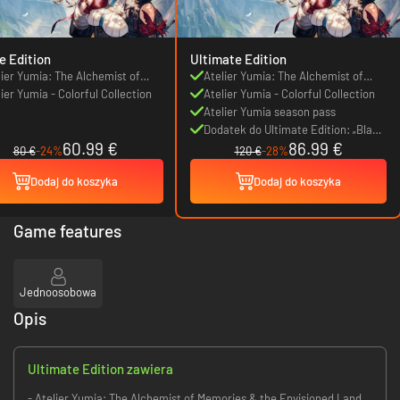
e Edition
Ultimate Edition
lier Yumia: The Alchemist of
Atelier Yumia: The Alchemist of
ories & the Envisioned Land
ier Yumia - Colorful Collection
Memories & the Envisioned Land
Atelier Yumia - Colorful Collection
Atelier Yumia season pass
Dodatek do Ultimate Edition: „Black
60.99 €
86.99 €
Rose Magician” Costume for Yumia
80 €
-24%
120 €
-28%
Dodaj do koszyka
Dodaj do koszyka
Game features
Jednoosobowa
Opis
Ultimate Edition zawiera
- Atelier Yumia: The Alchemist of Memories & the Envisioned Land