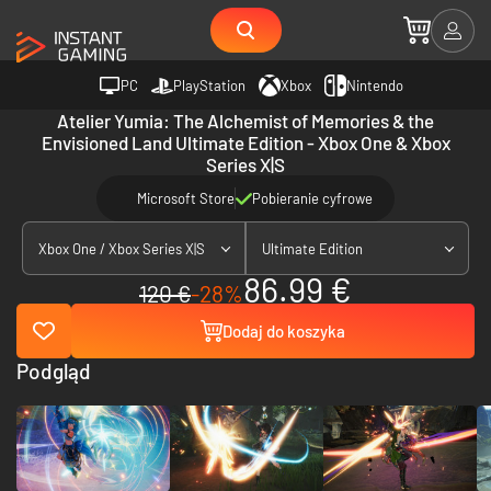
PC
PlayStation
Xbox
Nintendo
Atelier Yumia: The Alchemist of Memories & the
Envisioned Land Ultimate Edition - Xbox One & Xbox
Series X|S
Microsoft Store
Pobieranie cyfrowe
Xbox One / Xbox Series X|S
Ultimate Edition
86.99 €
120 €
-28%
Dodaj do koszyka
Podgląd