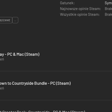
Gatunek:
Sym
Najnowsze opinie Steam:
Brak
Wszystkie opinie Steam:
Brak
ĄDZANIE
...
Day - PC & Mac (Steam)
zeń
town to Countryside Bundle - PC (Steam)
zeń