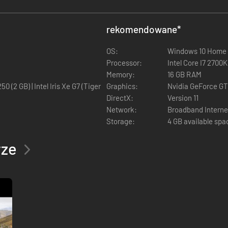
rekomendowane
*
OS:
Windows 10 Home 
Processor:
Memory:
16 GB RAM
Graphics:
DirectX:
Version 11
Network:
Broadband Interne
Storage:
4 GB available spa
rze