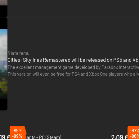
3 lata temu
Cities: Skylines Remastered will be released on PS5 and Xb
The excellent management game developed by Paradox Interactive w
This version will even be free for PS4 and Xbox One players who al
improvements made to this edition, we find of course better…
-89%
-67
19 €
-89%
2.09 €
-86
The Tenants - PC (Steam)
Bani