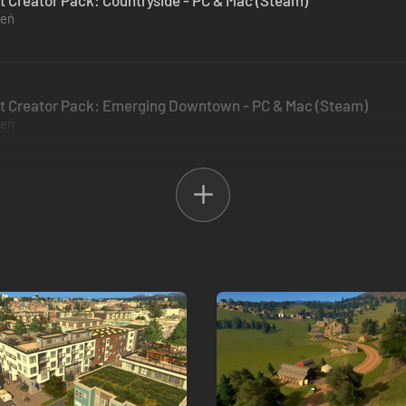
nt Creator Pack: Countryside - PC & Mac (Steam)
zeń
ent Creator Pack: Emerging Downtown - PC & Mac (Steam)
zeń