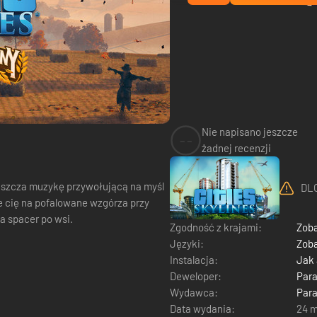
Nie napisano jeszcze
--
żadnej recenzji
puszcza muzykę przywołującą na myśl
DLC
ie cię na pofalowane wzgórza przy
a spacer po wsi.
Zgodność z krajami:
Zoba
Języki:
Zoba
Instalacja:
Jak
Deweloper:
Para
Wydawca:
Para
Data wydania:
24 