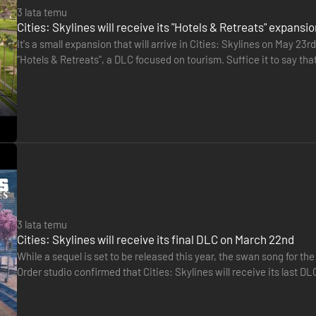
3 lata temu
Cities: Skylines will receive its "Hotels & Retreats" expansi
It's a small expansion that will arrive in Cities: Skylines on May 23
"Hotels & Retreats", a DLC focused on tourism. Suffice it to say th
magnificent cities. Here, the player…
3 lata temu
Cities: Skylines will receive its final DLC on March 22nd
While a sequel is set to be released this year, the swan song for th
Order studio confirmed that Cities: Skylines will receive its last D
shopping centers, stadiums, and a location themed…