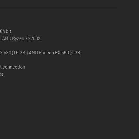
64 bit
Intel Core I7 2700K | AMD Ryzen 7 2700X
Nvidia GeForce GTX 580 (1.5 GB) | AMD Radeon RX 560 (4 GB)
t connection
ce