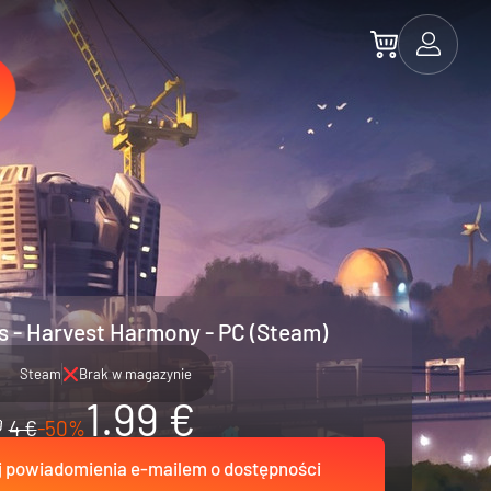
es - Harvest Harmony - PC (Steam)
Steam
Brak w magazynie
1.99 €
4 €
-50%
 powiadomienia e-mailem o dostępności