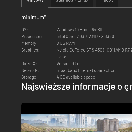
minimum
*
OS:
Windows 10 Home 64 Bit
Processor:
Intel Core I7 930 | AMD FX 6350
Memory:
8 GB RAM
Graphics:
Nvidia GeForce GTS 450 (1 GB) | AMD R7 250 (2 GB) | Intel Iris Xe G7 (Tiger
Lake)
DirectX:
Version 9.0c
Network:
Broadband Internet connection
Storage:
4 GB available space
Najświeższe informacje o g