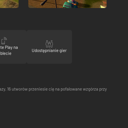
e Play na
Udostępnianie gier
ablecie
azy. 16 utworów przeniesie cię na pofalowane wzgórza przy