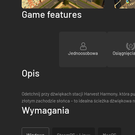
Game features
Jednoosobowa
Osiągnięci
Opis
Odetchnij przy dźwiękach stacji Harvest Harmony, która p
złotym zachodzie słońca – to idealna ścieżka dźwiękowa n
Wymagania
Windows
SteamOS + Linux
MacOS