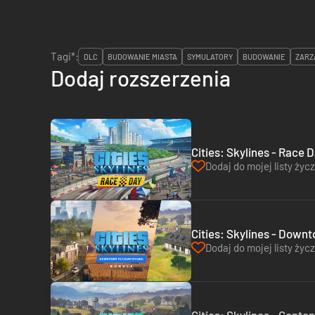
Tagi*:
DLC
BUDOWANIE MIASTA
SYMULATORY
BUDOWANIE
ZARZ
Dodaj rozszerzenia
Cities: Skylines - Race 
Dodaj do mojej listy życ
Cities: Skylines - Down
Dodaj do mojej listy życ