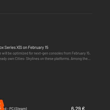
ox Series X|S on February 15
ill be optimized for next-gen consoles from February 15.
ready own Cities: Skylines on these platforms. Among the
%
%
6.29 €
shed - PC (Steam)