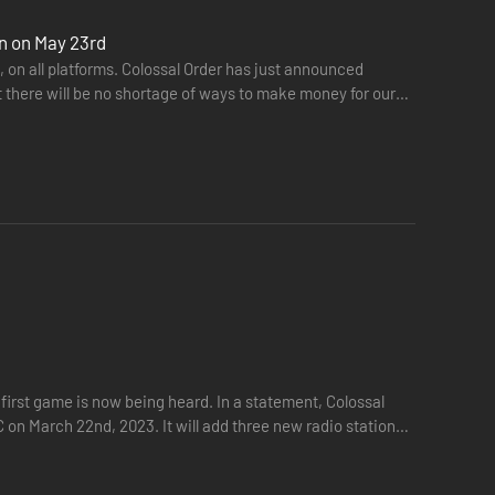
on on May 23rd
rd, on all platforms. Colossal Order has just announced
at there will be no shortage of ways to make money for our
e first game is now being heard. In a statement, Colossal
LC on March 22nd, 2023. It will add three new radio stations,