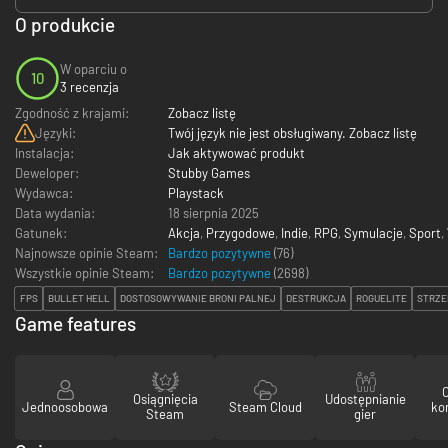
O produkcie
W oparciu o
10
3 recenzja
Zgodność z krajami:
Zobacz listę
Języki:
Twój język nie jest obsługiwany. Zobacz listę
Instalacja:
Jak aktywować produkt
Deweloper:
Stubby Games
Wydawca:
Playstack
Data wydania:
18 sierpnia 2025
Gatunek:
Akcja
,
Przygodowe
,
Indie
,
RPG
,
Symulacje
,
Sport
,
Najnowsze opinie Steam:
Bardzo pozytywne
(76)
Wszystkie opinie Steam:
Bardzo pozytywne
(
2698
)
FPS
BULLET HELL
DOSTOSOWYWANIE BRONI PALNEJ
DESTRUKCJA
ROGUELITE
STRZE
Game features
Osiągnięcia
Udostępnianie
Jednoosobowa
Steam Cloud
ko
Steam
gier