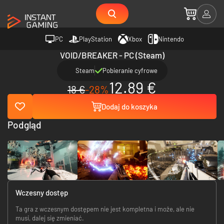
PC
PlayStation
Xbox
Nintendo
VOID/BREAKER - PC (Steam)
Steam
Pobieranie cyfrowe
12.89 €
18 €
-28%
Dodaj do koszyka
Podgląd
Wczesny dostęp
Ta gra z wczesnym dostępem nie jest kompletna i może, ale nie
musi, dalej się zmieniać.