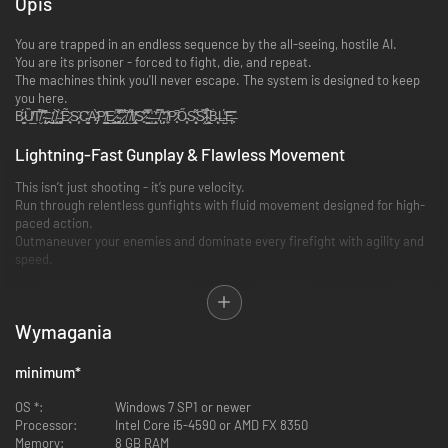
Opis
You are trapped in an endless sequence by the all-seeing, hostile AI.
You are its prisoner - forced to fight, die, and repeat.
The machines think you'll never escape. The system is designed to keep
you here.
B̷̫̬̗̈́Ȕ̸̲̾̕T̸̛̮͌̀ ̴̢͕̊͋̚ͅ ̵̠̪͙̥̄ ̸̡̼̦̬̎ ̸̣̟̺̘̀͛ ̶̛͚͔͍̍̀Ẽ̷̥͉͑̈S̷͓̑C̵̰͍̬̆̔͐A̷̡̓̀̌P̸̺͇̰͐̊͜E̷͕̼̘͇̾ ̴͚̻͎͙͋̿̂̾ ̷̡̲̗̅̋̇͘ ̸̝̖̗̀̀͒̈ ̸̛̲͌̋I̸̢̟̠̓̃ͅS̷͈͋̇̕ ̴̳̺͋̍̊̿ ̵̲̩̾ ̶̧̙̯̓͑̏ ̸̢̿̀̈́ ̵̗̦͎͂̍̓ ̸̼͎͋̕P̷͙̟̔̚Ő̵͓S̴͉̞̝̟͌S̷̜͔̤͗̿̽Ȋ̴̩̠͉̲̚Ḃ̶̙͉L̵̺̔́͝Ę̶͙̩͆̌
Lightning-Fast Gunplay & Flawless Movement
This isn’t just shooting - it’s pure velocity.
Run through relentless gunfights with fluid movement designed for high-
paced action.
Outmaneuver your enemies and dominate every firefight with agility and
speed.
Wymagania
minimum
*
OS *:
Windows 7 SP1 or newer
Processor:
Intel Core i5-4590 or AMD FX 8350
Memory:
8 GB RAM