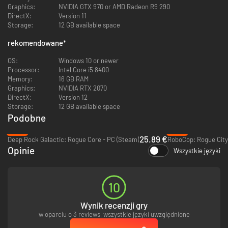
Graphics:
NVIDIA GTX 970 or AMD Radeon R9 290
DirectX:
Version 11
Infinite Weapons. Infinite Possibilities
Storage:
12 GB available space
Discover limitless weapon combinations using the ultimate gun-modding
rekomendowane
*
system.
Strategically combine mods to create devastating loadouts.
OS:
Windows 10 or newer
Unlock wild synergies that turn you into an unstoppable force.
Processor:
Intel Core i5 8400
Memory:
16 GB RAM
Graphics:
NVIDIA RTX 2070
DirectX:
Version 12
Storage:
12 GB available space
Podobne
-14%
-72%
25.89 €
Deep Rock Galactic: Rogue Core - PC (Steam)
Opinie
Wszystkie języki
Destruction is your Advantage.
10
Why just shoot your enemies when you can tear down the world around
Wynik recenzji gry
them?
w oparciu o 3 reviews, wszystkie języki uwzględnione
Environmental destruction isn't just for show - it's a core gameplay
mechanic.