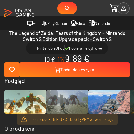
PC
PlayStation
Xbox
Nintendo
The Legend of Zelda: Tears of the Kingdom – Nintendo
Switch 2 Edition Upgrade pack - Switch 2
Nintendo eShop
Pobieranie cyfrowe
9.89 €
10 €
-1%
Dodaj do koszyka
Podgląd
Ten produkt NIE JEST DOSTĘPNY w twoim kraju.
O produkcie