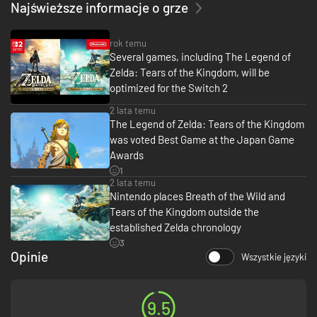
Najświeższe informacje o grze
rok temu
Several games, including The Legend of
Zelda: Tears of the Kingdom, will be
optimized for the Switch 2
2 lata temu
The Legend of Zelda: Tears of the Kingdom
was voted Best Game at the Japan Game
Awards
1
2 lata temu
Nintendo places Breath of the Wild and
Tears of the Kingdom outside the
established Zelda chronology
3
Opinie
Wszystkie języki
9.5