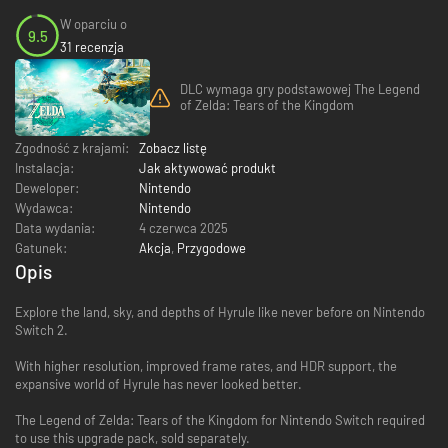
W oparciu o
9.5
31 recenzja
DLC wymaga gry podstawowej The Legend
of Zelda: Tears of the Kingdom
Zgodność z krajami:
Zobacz listę
Instalacja:
Jak aktywować produkt
Deweloper:
Nintendo
Wydawca:
Nintendo
Data wydania:
4 czerwca 2025
Gatunek:
Akcja
,
Przygodowe
Opis
Explore the land, sky, and depths of Hyrule like never before on Nintendo
Switch 2.
With higher resolution, improved frame rates, and HDR support, the
expansive world of Hyrule has never looked better.
The Legend of Zelda: Tears of the Kingdom for Nintendo Switch required
to use this upgrade pack, sold separately.