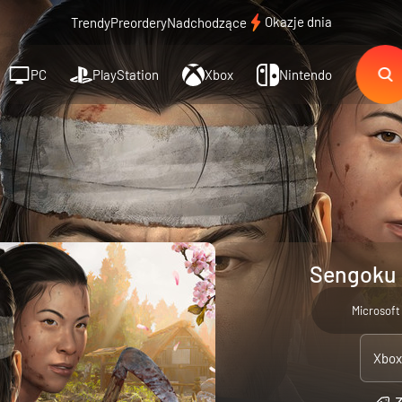
Okazje dnia
Trendy
Preordery
Nadchodzące
PC
PlayStation
Xbox
Nintendo
Sengoku D
Microsoft
Xbox