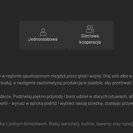
Sieciowa
Jednoosobowa
kooperacja
 w regionie spustoszonym niegdyś przez głód i wojnę. Graj solo albo
, buduj, a następnie zautomatyzuj produkcję w osadzie, aby przetrwać 
arce. Podziwiaj piękno przyrody i bierz udział w starych rytuałach,
onii – wyrusz w epicką podróż i wybierz swoją ścieżkę, zostając prz
wkę z jednym domostwem. Buduj warsztaty, kuźnie, tawerny oraz rozwi