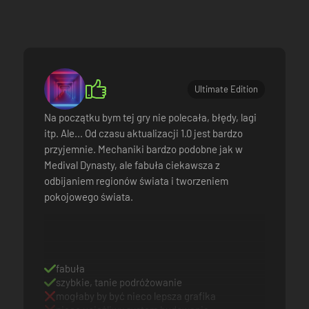
 różnym trybom rozgrywki i ogromnej liczbie ustawień możesz przysto
Ultimate Edition
Na początku bym tej gry nie polecała, błędy, lagi
itp. Ale... Od czasu aktualizacji 1.0 jest bardzo
przyjemnie. Mechaniki bardzo podobne jak w
Medival Dynasty, ale fabuła ciekawsza z
odbijaniem regionów świata i tworzeniem
pokojowego świata.
fabuła
szybkie, tanie podróżowanie
mogłaby by być nieco lepsza grafika