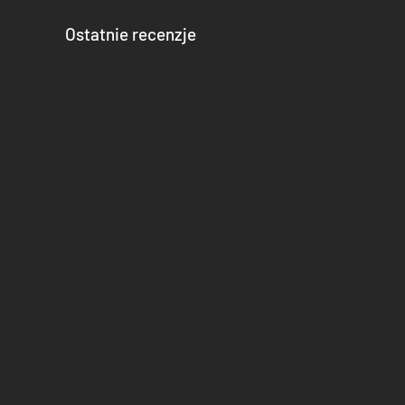
PEŁNA PERSONALIZACJA
Ostatnie recenzje
Żyj w czasach Sengoku tak, jak masz na to ochotę. Dzięki
albo dezaktywuj cały system walki!