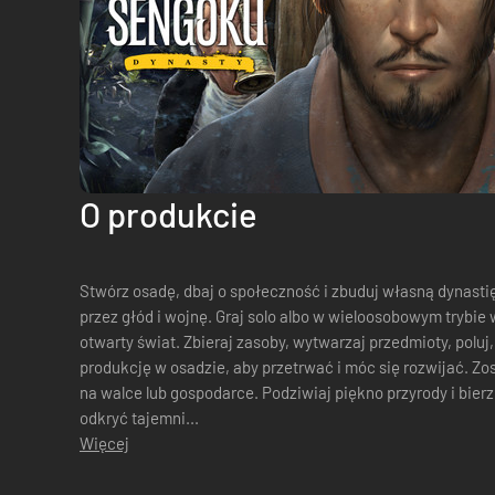
O produkcie
Stwórz osadę, dbaj o społeczność i zbuduj własną dynasti
przez głód i wojnę. Graj solo albo w wieloosobowym trybie
otwarty świat. Zbieraj zasoby, wytwarzaj przedmioty, poluj
produkcję w osadzie, aby przetrwać i móc się rozwijać. Zostań wybitnym władcą, skupiając się
na walce lub gospodarce. Podziwiaj piękno przyrody i bierz
odkryć tajemni...
Więcej