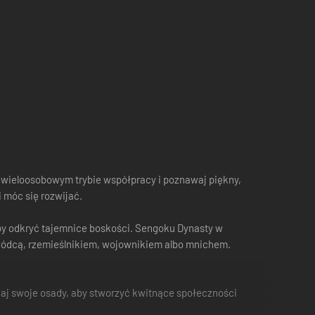
 w wieloosobowym trybie współpracy i poznawaj piękny,
i móc się rozwijać.
 aby odkryć tajemnice boskości. Sengoku Dynasty w
ywódcą, rzemieślnikiem, wojownikiem albo mnichem.
jaj swoje osady, aby stworzyć kwitnące społeczności