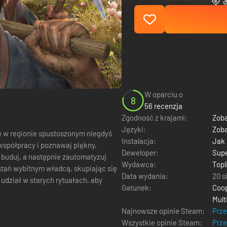
W oparciu o
8
56 recenzja
Zgodność z krajami:
Zoba
Języki:
Zoba
ę w regionie spustoszonym niegdyś
Instalacja:
Jak
 współpracy i poznawaj piękny,
Deweloper:
Sup
, buduj, a następnie zautomatyzuj
Wydawca:
Topl
Data wydania:
20 s
 udział w starych rytuałach, aby
Gatunek:
Coop
Mult
Najnowsze opinie Steam:
Prz
Wszystkie opinie Steam:
Prz