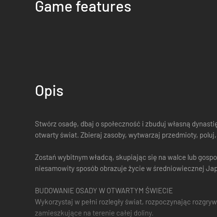
Game features
Opis
Stwórz osadę, dbaj o społeczność i zbuduj własną dynastię
otwarty świat. Zbieraj zasoby, wytwarzaj przedmioty, poluj
Zostań wybitnym władcą, skupiając się na walce lub gospod
niesamowity sposób obrazuje życie w średniowiecznej Jap
BUDOWANIE OSADY W OTWARTYM ŚWIECIE
Wykorzystaj w pełni rozległy świat, rozpoczynając rozgry
zamieszkujące na terenie całej doliny.