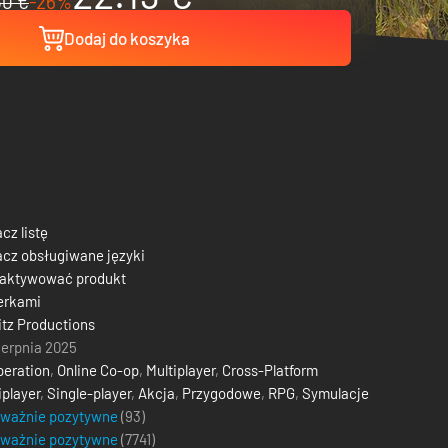
30 €
-26%
Dodaj do koszyka
cz listę
cz obsługiwane języki
 aktywować produkt
erkami
itz Productions
ierpnia 2025
eration
,
Online Co-op
,
Multiplayer
,
Cross-Platform
iplayer
,
Single-player
,
Akcja
,
Przygodowe
,
RPG
,
Symulacje
eważnie pozytywne
(93)
eważnie pozytywne
(
7741
)