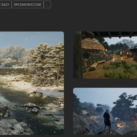
 BAZY
ŚREDNIOWIECZNE
...