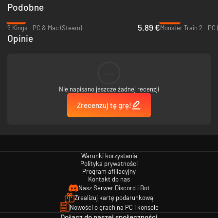
It’s not just about getting high scores; the key is to find a way to
Podobne
defeat the boss!
-71%
-43%
5.89 €
9 Kings - PC & Mac (Steam)
Monster Train 2 - PC
Opinie
--
Nie napisano jeszcze żadnej recenzji
Zrecenzuj tę grę!
Warunki korzystania
Polityka prywatności
Program afiliacyjny
Kontakt do nas
Nasz Serwer Discord i Bot
Zrealizuj kartę podarunkową
Nowości o grach na PC i konsole
Dołącz do naszej społeczności