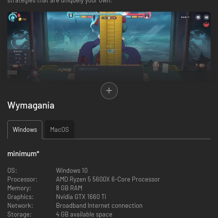
Wymagania
Windows
MacOS
minimum
*
It’s Mahjong, also not Mahjong,you can enjoy it without
knowing how to play mahjong!
OS:
Windows 10
Processor:
AMD Ryzen 5 5600X 6-Core Processor
Scoring follows basic Mahjong rules
, so if you know how to play
Memory:
8 GB RAM
Mahjong, you’re already halfway there!
Graphics:
Nvidia GTX 1660 Ti
Roguelike gameplay
is seamlessly integrated into the Mahjong
Network:
Broadband Internet connection
foundation. Find your best strategy to win big!
Storage:
4 GB available space