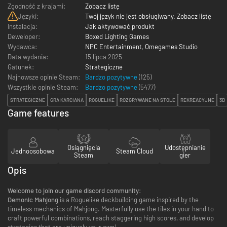
Zgodność z krajami:
Zobacz listę
Języki:
Twój język nie jest obsługiwany. Zobacz listę
Instalacja:
Jak aktywować produkt
Deweloper:
Boxed Lighting Games
Wydawca:
NPC Entertainment
,
Omegames Studio
Data wydania:
15 lipca 2025
Gatunek:
Strategiczne
Najnowsze opinie Steam:
Bardzo pozytywne
(125)
Wszystkie opinie Steam:
Bardzo pozytywne
(
5477
)
STRATEGICZNE
GRA KARCIANA
ROGUELIKE
ROZGRYWANE NA STOLE
REKREACYJNE
3D
Game features
Osiągnięcia
Udostępnianie
Jednoosobowa
Steam Cloud
Steam
gier
Opis
Welcome to join our game discord community:
Demonic Mahjong
is a Roguelike deckbuilding game inspired by the
timeless mechanics of Mahjong. Masterfully use the tiles in your hand to
craft powerful combinations, reach staggering high scores, and develop
strategies that are uniquely your own!