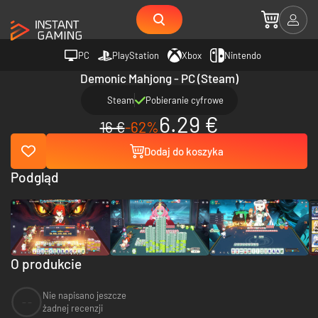
PC
PlayStation
Xbox
Nintendo
Demonic Mahjong - PC (Steam)
Steam
Pobieranie cyfrowe
6.29 €
16 €
-62%
Dodaj do koszyka
Podgląd
O produkcie
Nie napisano jeszcze
--
żadnej recenzji