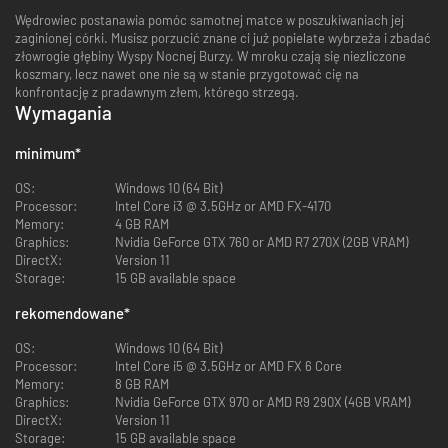
Wędrowiec postanawia pomóc samotnej matce w poszukiwaniach jej
zaginionej córki. Musisz porzucić znane ci już popielate wybrzeża i zbadać
złowrogie głębiny Wyspy Nocnej Burzy. W mroku czają się niezliczone
koszmary, lecz nawet one nie są w stanie przygotować cię na
konfrontację z pradawnym złem, którego strzegą.
Wymagania
minimum
*
OS:
Windows 10 (64 Bit)
Processor:
Intel Core i3 @ 3.5GHz or AMD FX-4170
Memory:
4 GB RAM
Graphics:
Nvidia GeForce GTX 760 or AMD R7 270X (2GB VRAM)
DirectX:
Version 11
Storage:
15 GB available space
rekomendowane
*
OS:
Windows 10 (64 Bit)
Processor:
Intel Core i5 @ 3.5GHz or AMD FX 6 Core
Memory:
8 GB RAM
Graphics:
Nvidia GeForce GTX 970 or AMD R9 290X (4GB VRAM)
DirectX:
Version 11
Storage:
15 GB available space