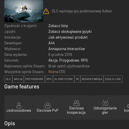
DLC wymaga gry podstawowej Ashen
Zgodność z krajami:
Zobacz listę
Języki:
Zobacz obsługiwane języki
Instalacja:
Jak aktywować produkt
Deweloper:
A44
Wydawca:
Annapurna Interactive
Data wydania:
8 grudnia 2019
Gatunek:
Akcja
,
Przygodowe
,
RPG
Najnowsze opinie Steam:
Brak opinii użytkowników
Wszystkie opinie Steam:
Różne
(
73
)
DLC
AKCJA
PRZYGODOWE
RPG
KLIMATYCZNE
3D
BOGATA FABUŁA
SOULS-LIKE
Game features
Sieciowa
Udostępnianie
Jednoosobowa
Sieciowe PvP
ko
kooperacja
gier
Opis