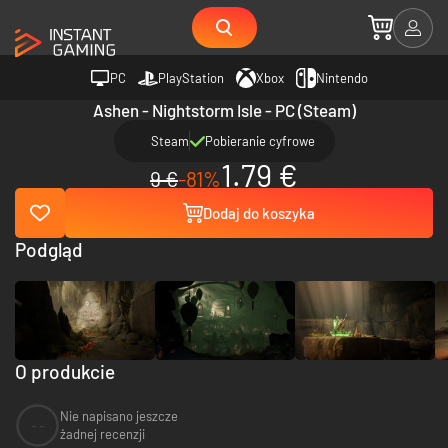
PC
PlayStation
Xbox
Nintendo
Ashen - Nightstorm Isle - PC (Steam)
Steam
Pobieranie cyfrowe
1.79 €
9 €
-81%
Dodaj do koszyka
Podgląd
O produkcie
Nie napisano jeszcze
--
żadnej recenzji