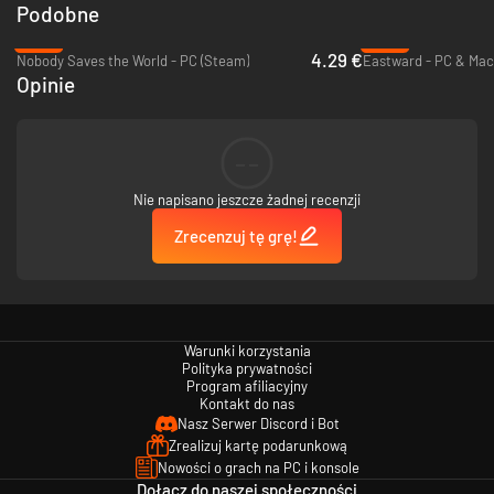
Podobne
-83%
-86%
4.29 €
Nobody Saves the World - PC (Steam)
Eastward - PC & Mac
Opinie
--
Nie napisano jeszcze żadnej recenzji
Zrecenzuj tę grę!
Warunki korzystania
Polityka prywatności
Program afiliacyjny
Kontakt do nas
Nasz Serwer Discord i Bot
Zrealizuj kartę podarunkową
Nowości o grach na PC i konsole
Dołącz do naszej społeczności