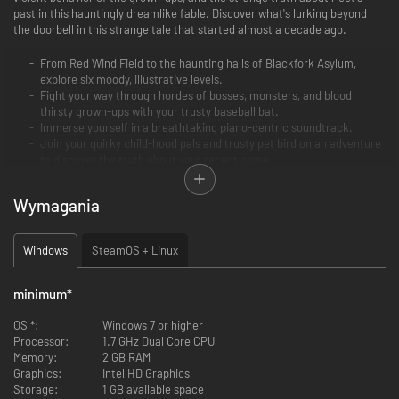
past in this hauntingly dreamlike fable. Discover what's lurking beyond
the doorbell in this strange tale that started almost a decade ago.
From Red Wind Field to the haunting halls of Blackfork Asylum,
explore six moody, illustrative levels.
Fight your way through hordes of bosses, monsters, and blood
thirsty grown-ups with your trusty baseball bat.
Immerse yourself in a breathtaking piano-centric soundtrack.
Join your quirky child-hood pals and trusty pet bird on an adventure
to discover the truth about your recent coma.
Wymagania
Windows
SteamOS + Linux
minimum
*
OS *:
Windows 7 or higher
Processor:
1.7 GHz Dual Core CPU
Memory:
2 GB RAM
Graphics:
Intel HD Graphics
Storage:
1 GB available space