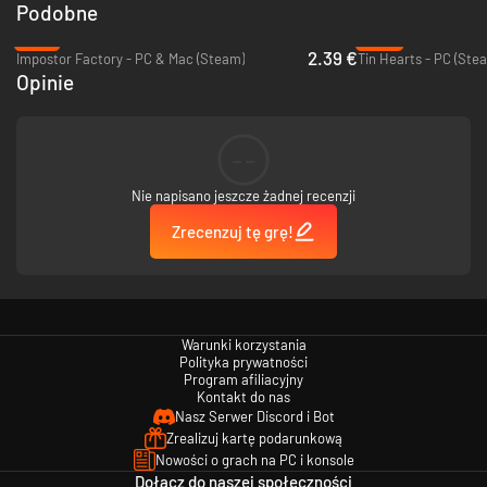
Podobne
-75%
-95%
2.39 €
Impostor Factory - PC & Mac (Steam)
Tin Hearts - PC (Ste
Opinie
--
Nie napisano jeszcze żadnej recenzji
Zrecenzuj tę grę!
Warunki korzystania
Polityka prywatności
Program afiliacyjny
Kontakt do nas
Nasz Serwer Discord i Bot
Zrealizuj kartę podarunkową
Nowości o grach na PC i konsole
Dołącz do naszej społeczności