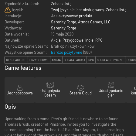
Zgodność z krajami:
Zobacz listę
Języki:
Twój język nie jest obsługiwany. Zobacz listę
Instalacja:
Jak aktywować produkt
Deweloper:
Serenity Forge
,
Atmos Games, LLC
Wydawca:
Serenity Forge
Data wydania:
19 maja 2020
Gatunek:
Akcja
,
Przygodowe
,
Indie
,
RPG
Najnowsze opinie Steam:
Brak opinii użytkowników
Wszystkie opinie Steam:
Bardzo pozytywne
(
980
)
REKREACYJNE
PRZYGODOWE
AKCJA
BOGATA FABUŁA
RPG
SURREALISTYCZNE
PORUS
Game features
Osiągnięcia
Udostępnianie
Jednoosobowa
Steam Cloud
ko
Steam
gier
Opis
Upon waking from a coma, Peet's girlfriend is nowhere to be found.
Thomas Brush, creator of Pinstripe, invites you to investigate the
screams coming from the heart of Blackfork Asylum, the increasingly
violent behavior of the grown-ups, and the strange truth about Peet's