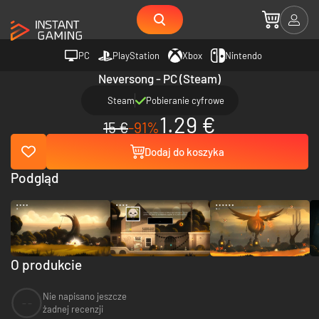
PC
PlayStation
Xbox
Nintendo
Neversong - PC (Steam)
Steam
Pobieranie cyfrowe
1.29 €
15 €
-91%
Dodaj do koszyka
Podgląd
O produkcie
Nie napisano jeszcze
--
żadnej recenzji