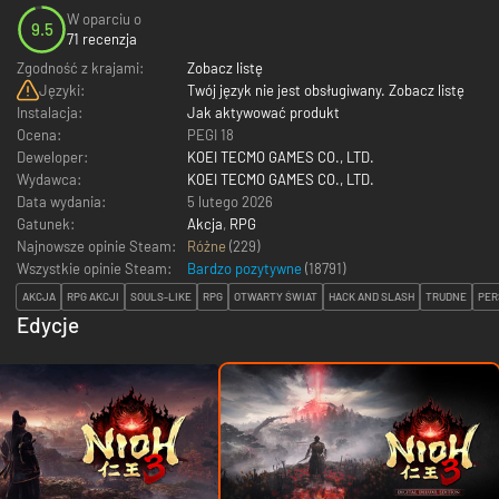
W oparciu o
9.5
71 recenzja
Zgodność z krajami:
Zobacz listę
Języki:
Twój język nie jest obsługiwany. Zobacz listę
Instalacja:
Jak aktywować produkt
Ocena:
PEGI 18
Deweloper:
KOEI TECMO GAMES CO., LTD.
Wydawca:
KOEI TECMO GAMES CO., LTD.
Data wydania:
5 lutego 2026
Gatunek:
Akcja
,
RPG
Najnowsze opinie Steam:
Różne
(229)
Wszystkie opinie Steam:
Bardzo pozytywne
(
18791
)
AKCJA
RPG AKCJI
SOULS-LIKE
RPG
OTWARTY ŚWIAT
HACK AND SLASH
TRUDNE
PER
Edycje