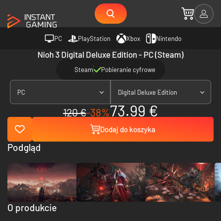
PC
PlayStation
Xbox
Nintendo
Nioh 3 Digital Deluxe Edition - PC (Steam)
Steam
Pobieranie cyfrowe
PC
Digital Deluxe Edition
73.99 €
120 €
-38%
Dodaj do koszyka
Podgląd
O produkcie