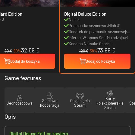
ard Edition
Digital Deluxe Edition
h 3
Nioh 3
Przepustka sezonowa „Nioh 3”
Dodatek do przepustki sezonowej:
„Chijiko Netsuke Charm”
Infernal Weapons Set (14 rodzajów)
(akcesorium)
Kodama Netsuke Charm
32.69 €
73.99 €
(akcesorium)
80 €
-59%
120 €
-38%
Dodaj do koszyka
Dodaj do koszyka
Game features
Karty
Sieciowa
Osiągnięcia
Jednoosobowa
kolekcjonerskie
St
kooperacja
Steam
Steam
Opis
Digital Deluxe Edition zawiera