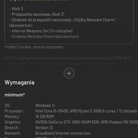
- Nioh 3
- Przepustka sezonowa „Nioh 3”
- Dodatek do przepustki sezonowej: „Chijiko Netsuke Charm”
(akcesorium)
- Infernal Weapons Set (14 rodzajów)
- Kodama Netsuke Charm (akcesorium)
Podbij Crucible, zostań szogunem
Nioh 3 to długo wyczekiwana kontynuacja serii mrocznych gier RPG akcji
z samurajami, Nioh. Krwawa walka toczy się na tle spustoszenia
związanego z alternatywną wersją okresu Walczących Królestw, w którym
grasują bandyci i roi się od potwornych yokai.
Wymagania
Kluczowe elementy gry:
• Otwarte poziomy stanowiące prawdziwe wyzwanie
minimum
*
Gra oferuje otwarte poziomy wypełnione poczuciem napięcia
OS:
Windows 11
charakterystycznym dla serii „Nioh”, które umożliwiają graczom
Processor:
Intel Core i5-10400, AMD Ryzen 5 2600 6 cores / 12 threads
swobodną eksplorację. W tym mrocznym uniwersum samurajów
Memory:
16 GB RAM
napotkasz potężne yokai, odkryjesz groźne wioski, w których czai się
Graphics:
NVIDIA GeForce GTX 1060 VRAM 6GB, AMD Radeon RX 5600 
mrok, i stawisz czoła złowieszczej obecności „the Crucible”.
DirectX:
Version 12
Network:
Broadband Internet connection