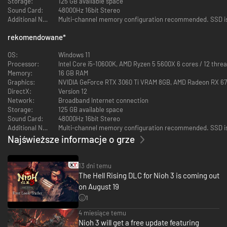
Storage:
125 GB available space
Sound Card:
48000Hz 16bit Stereo
Additional Notes:
Multi-channel memory configuration recommended. SSD is re
rekomendowane
*
OS:
Windows 11
Processor:
Intel Core i5-10600K, AMD Ryzen 5 5600X 6 cores / 12 threa
Memory:
16 GB RAM
Graphics:
NVIDIA GeForce RTX 3060 Ti VRAM 8GB, AMD Radeon RX 6
DirectX:
Version 12
Network:
Broadband Internet connection
• Style walki samurajów (Samurai) i ninja (Ninja)
Storage:
125 GB available space
Sound Card:
48000Hz 16bit Stereo
Możesz cieszyć się natychmiastowym i płynnym przełączaniem podczas
Additional Notes:
Multi-channel memory configuration recommended. SSD is r
bitwy między dwoma stylami walki, stawiając czoła wrogom za pomocą
Najświeższe informacje o grze
stylu samurajów (Samurai Style) i używając szybkich ruchów i specjalnych
technik stylu ninja (Ninja Style).
13 dni temu
The Hell Rising DLC for Nioh 3 is coming out
on August 19
1
4 miesiące temu
Nioh 3 will get a free update featuring