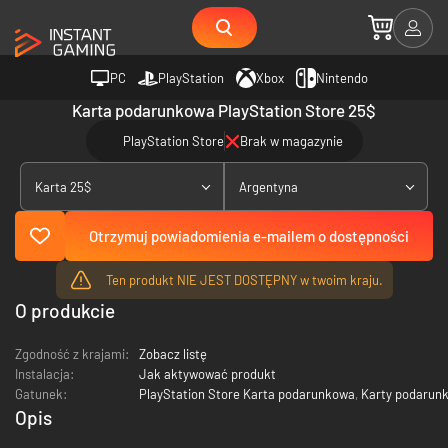
PC
PlayStation
Xbox
Nintendo
Karta podarunkowa PlayStation Store 25$
PlayStation Store
Brak w magazynie
Karta 25$
Argentyna
Otrzymuj powiadomienia e-mailem o dostępności
Ten produkt NIE JEST DOSTĘPNY w twoim kraju.
O produkcie
Zgodność z krajami:
Zobacz listę
Instalacja:
Jak aktywować produkt
Gatunek:
PlayStation Store Karta podarunkowa
,
Karty podarun
Opis