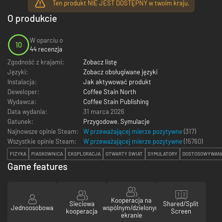
Ten produkt NIE JEST DOSTĘPNY w twoim kraju.
O produkcie
W oparciu o
10
44 recenzja
Zgodność z krajami:
Zobacz listę
Języki:
Zobacz obsługiwane języki
Instalacja:
Jak aktywować produkt
Deweloper:
Coffee Stain North
Wydawca:
Coffee Stain Publishing
Data wydania:
31 marca 2026
Gatunek:
Przygodowe
,
Symulacje
Najnowsze opinie Steam:
W przeważającej mierze pozytywne
(317)
Wszystkie opinie Steam:
W przeważającej mierze pozytywne
(
15760
)
FIZYKA
PIASKOWNICA
EKSPLORACJA
OTWARTY ŚWIAT
SYMULATORY
DOSTOSOWYWANI
Game features
Kooperacja na
Sieciowa
Shared/Split
Jednoosobowa
wspólnym/dzielonym
kooperacja
Screen
ekranie