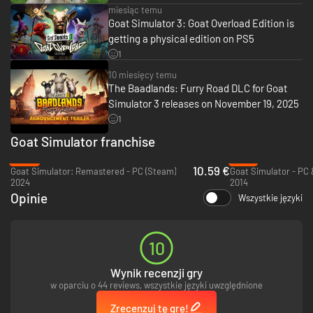
miesiąc temu
Goat Simulator 3: Goat Overload Edition is
getting a physical edition on PS5
1
10 miesięcy temu
Jeśli marzy ci się więcej niż jedna koza, proszę bardzo! W Goat Simulator
The Baadlands: Furry Road DLC for Goat
3 możesz zaprosić do trzech znajomych do gry w lokalnym lub sieciowym
koopie, by razem siać pożogę, grać w minigry i w sumie to nawet przestać
Simulator 3 releases on November 19, 2025
się kolegować. Bez obaw, do wyboru jest sporo opcji personalizacji, więc
1
nie musisz się martwić, że twoi kumple przyjdą ubrani tak samo jak ty.
Goat Simulator franchise
-63%
-74%
10.59 €
Goat Simulator: Remastered - PC (Steam)
Goat Simulator - PC
2024
2014
Opinie
Wszystkie języki
10
Wynik recenzji gry
w oparciu o 44 reviews, wszystkie języki uwzględnione
Zrecenzuj tę grę!