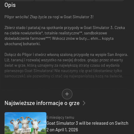
Opis
Pilgor wróciła! Złap życie za rogi w Goat Simulator 3!
Zbierz stado i patataj na spotkanie przygody w Goat Simulator 3. Czeka
na ciebie nowiuteńkie*, totalnie realistyczne**, sandboksowe
doświadczenie farmowe***! Wskocz znów w buty… ehm… kopyta
ukochanej bohaterki.
Dołącz do Pilgor i stwórz własną szaloną przygodę na wyspie San Angora.
Liż, taranuj i rozwalaj wszystko na swojej drodze, gnając przez otwarty
świat w grze, którą uznajemy za największą stratę czasu od wydania
pierwszego Goat Simulatora! Nie nauczymy cię grać (dostaniesz tylko
samouczek), ale pozwolimy ci stać się najwspanialszą kozą na świecie.
Najświeższe informacje o grze
6 miesięcy temu
Goat Simulator 3 will be released on Switch
2 on April 1, 2026