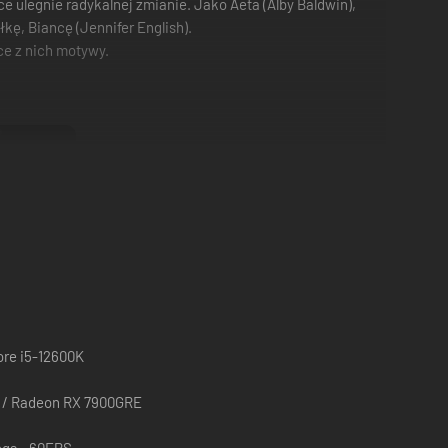
e ulegnie radykalnej zmianie. Jako Aeta (Alby Baldwin),
kę, Biancę (Jennifer English).
ce z nich motywy.
ore i5-12600K
 / Radeon RX 7900GRE
 i fanatycy religijni sieją spustoszenie, a na wsiach i w
ngs - 60FPS