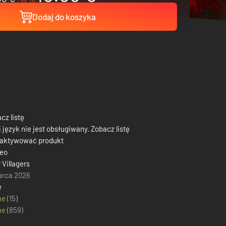
Dodaj do koszyka
cz listę
 język nie jest obsługiwany. Zobacz listę
 aktywować produkt
leo
 Villagers
arca 2026
e
ne
(15)
ne
(
859
)