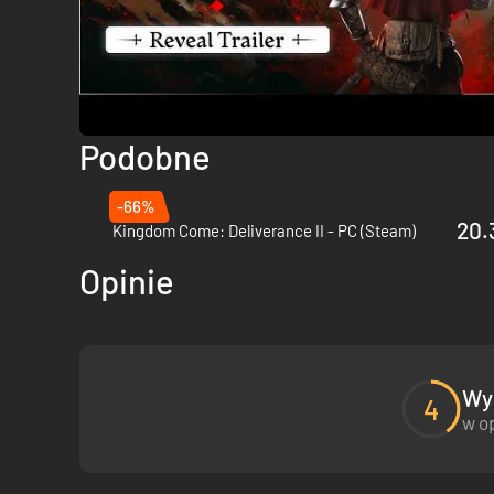
Podobne
-66%
20.
Kingdom Come: Deliverance II - PC (Steam)
Opinie
Od średniowiecznych wiosek i zamków, przez przepiękne, 
otoczenie, aby trafić na różne błyskotki i skarby, które uz
Wyn
4
w op