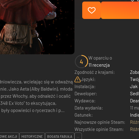
W oparciu o
4
11 recenzja
Zgodność z krajami:
Zoba
Języki:
Twój
dniowiecza, wcielając się w odważną
Instalacja:
Jak
anie. Jako Aeta (Alby Baldwin), młoda
Deweloper:
Sed
przez Włochy, aby odnaleźć i ocalić
Wydawca:
Dear
1348 Ex Voto” to ekscytująca,
Data wydania:
11 m
były opowieści o rycerzach i p...
Gatunek:
Indi
Najnowsze opinie Steam:
Róż
Wszystkie opinie Steam:
Róż
OWE AKCJI
HISTORYCZNE
BOGATA FABUŁA
...