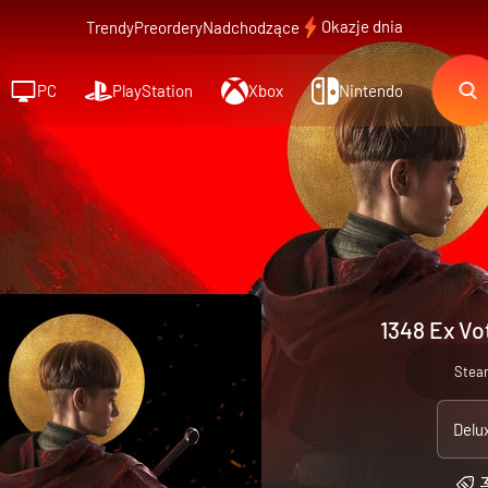
Okazje dnia
Trendy
Preordery
Nadchodzące
PC
PlayStation
Xbox
Nintendo
1348 Ex Vo
Stea
Delu