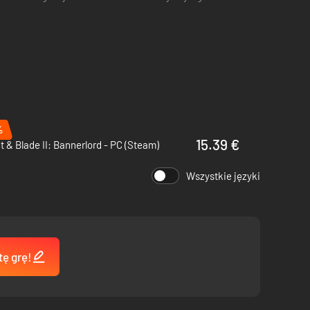
%
15.39 €
 & Blade II: Bannerlord - PC (Steam)
Wszystkie języki
-wieczne Włochy oczami błędnej rycerki. Przeszukuj
tę grę!