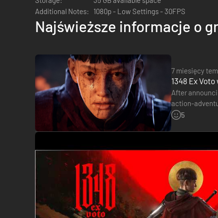
Gra inspirowana dawnymi europejskimi s
Additional Notes:
1080p - Low Settings - 30FPS
Najświeższe informacje o g
7 miesięcy te
1348 Ex Voto w
After announcin
action-adventur
€29.99.…
5
Przeżyj emocjonujące walki na miecze w filmowych scenac
techniki przechwytywania ruchu.
Wykorzystuj wiedzę Aety o walce, aby zaskakiwać i pokon
Podczas swojej przygody odszukuj księgi umiejętności, ab
Zniszczone, ale wciąż wspaniałe Włochy