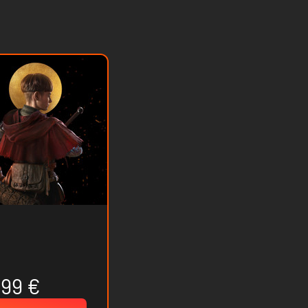
.99 €