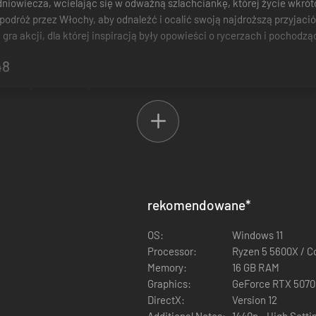
iowiecza, wcielając się w odważną szlachciankę, której życie wkrótc
odróż przez Włochy, aby odnaleźć i ocalić swoją najdroższą przyjaciół
ra akcji, dla której inspiracją były opowieści o rycerzach i pochodzą
48
rekomendowane
*
OS:
Windows 11
Processor:
Ryzen 5 5600X / C
Memory:
16 GB RAM
Graphics:
GeForce RTX 5070
pokę masowej migracji ludności wiejskiej do miast. Bandyci, najemnicy
DirectX:
Version 12
Additional Notes:
1440p - High Setti