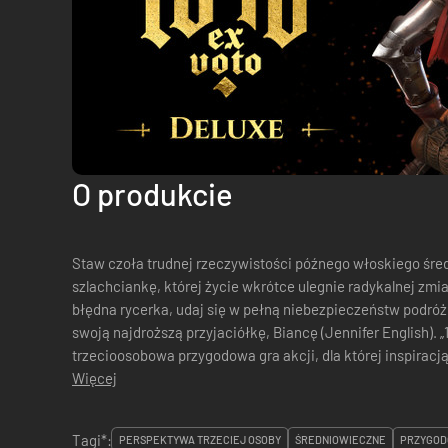
O produkcie
Staw czoła trudnej rzeczywistości późnego włoskiego śre
szlachciankę, której życie wkrótce ulegnie radykalnej zmi
błędna rycerka, udaj się w pełną niebezpieczeństw podróż 
swoją najdroższą przyjaciółkę, Biancę (Jennifer English). „
trzecioosobowa przygodowa gra akcji, dla której inspiracją 
Więcej
Tagi*:
PERSPEKTYWA TRZECIEJ OSOBY
ŚREDNIOWIECZNE
PRZYGOD