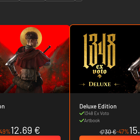
on
Deluxe Edition
1348 Ex Voto
Artbook
12.69 €
15
-49%
-47%
30 €