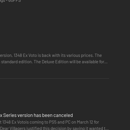
ersion, 1348 Ex Voto is back with its various prices. The
 standard edition. The Deluxe Edition will be available for
ym aktorzy, którzy odgrywali swoje role z użyciem
 – możesz dzierżyć broń w jednej dłoni lub w obu.
ox Series version has been canceled
haterki, wykorzystując różne rodzaje broni.
t 1348 Ex Votois coming to PS5 and PC on March 12 for
ear Villagers justified this decision by saying it wanted to