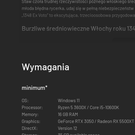
Staw czoła trudnej rzeczywistości późnego włoskiego średn
młoda błędna rycerka, udaj się w pełną niebezpieczeństw p
„1348 Ex Voto” to ekscytująca, trzecioosobowa przygodowa g
Burzliwe średniowieczne Włochy roku 13
Wymagania
minimum
*
OS:
Windows 11
Processor:
Ryzen 5 3600X / Core i5-10600K
Memory:
16 GB RAM
Graphics:
GeForce RTX 3050 / Radeon RX 5500XT
Odkrywaj XIV-wieczne Włochy, kolebkę walk politycznych i e
DirectX:
Version 12
miastach szaleje zaraza.
Storage:
35 GB available space