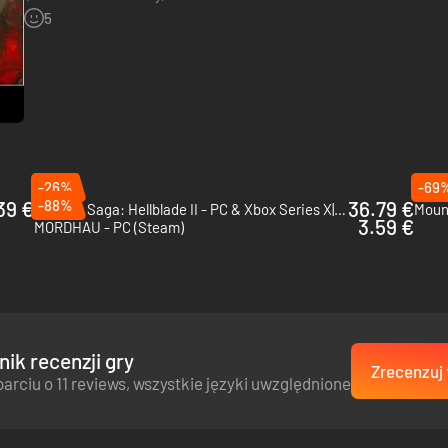
"allow the studio to focus its efforts on delivering…
5
-26%
-69
39 €
-88%
36.79 €
Senua's Saga: Hellblade II - PC & Xbox Series X|S (Microsoft Store)
Mount
3.59 €
MORDHAU - PC (Steam)
zielone zbocza Apeninów, po ruiny starożytnego Rzymu – odkrywaj XIV
upełnią twoją kolekcję.
ik recenzji gry
Zrecenzuj 
arciu o 11 reviews, wszystkie języki uwzględnione