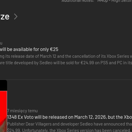
ztukami walki
rze
mu
ill be available for only €25
g its release date of March 12 and the cancellation of its Xbox Series v
e title developed by Sedleo will be sold for €24.99 on PS5 and PC in its
h inspirowanych dawnymi europejskimi sztukami walki – pomogą ci w t
7 miesięcy temu
ywać wrogów, strategicznie wybierając spośród dwóch postaw bojowych
1348 Ex Voto will be released on March 12, 2026, but the Xb
y odblokować nowe kombinacje i spersonalizować styl walki głównej bo
Publisher Dear Villagers and developer Sedleo have announced tha
$24.99. Unfortunately, the Xbox Series version has been canceled. D