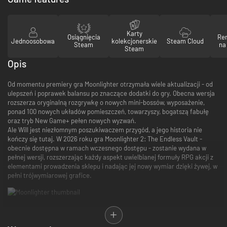
Karty
Osiągnięcia
Re
Jednoosobowa
kolekcjonerskie
Steam Cloud
Steam
na
Steam
Opis
Od momentu premiery gra Moonlighter otrzymała wiele aktualizacji - od
ulepszeń i poprawek balansu po znaczące dodatki do gry. Obecna wersja
rozszerza oryginalną rozgrywkę o nowych mini-bossów, wyposażenie,
ponad 100 nowych układów pomieszczeń, towarzyszy, bogatszą fabułę
oraz tryb New Game+ pełen nowych wyzwań.
Ale Will jest niezłomnym poszukiwaczem przygód, a jego historia nie
kończy się tutaj. W 2026 roku gra Moonlighter 2: The Endless Vault -
obecnie dostępna w ramach wczesnego dostępu - zostanie wydana w
pełnej wersji, rozszerzając każdy aspekt uwielbianej formuły RPG akcji z
elementami prowadzenia sklepu i nadając jej nowy wymiar dzięki żywej, w
pełni trójwymiarowej grafice.
Dawno temu, podczas prac archeologicznych, odkryto szereg
tajemniczych wrót. Ludzie szybko zrozumieli, że prowadzą one do innych
światów i wymiarów. Niebawem powstała tam również niewielka,