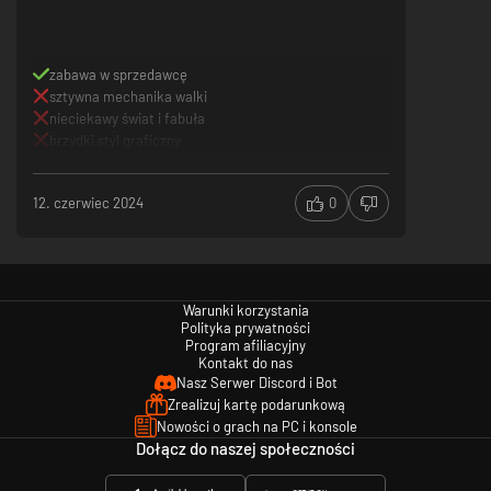
TWÓRZ I ZAKLINAJ
zabawa w sprzedawcę
sztywna mechanika walki
nieciekawy świat i fabuła
brzydki styl graficzny
12. czerwiec 2024
0
System wytwarzania i zaklinania przedmiotów jest kluczowy dla Twoich
postępów. Dzięki mieszkańcom wioski
twórz nowe typy uzbrojenia oraz
pancerze, a później wzmocnij je potężnymi zaklęciami.
Stwórz styl
rozgrywki uszyty na Twoją miarę!
Warunki korzystania
ZDOBYWAJ ŁUPY
Polityka prywatności
Program afiliacyjny
Kontakt do nas
Nasz Serwer Discord i Bot
Zrealizuj kartę podarunkową
Nowości o grach na PC i konsole
Dołącz do naszej społeczności