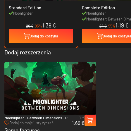
Standard Edition
Complete Edition
Moonlighter
Moonlighter
Moonlighter: Between Dim
1.39 €
1.19 €
20 €
-93%
24 €
-95%
Dodaj do koszyka
Dodaj do koszyk
Dodaj rozszerzenia
7 €
Moonlighter - Between Dimensions - PC
1.69 €
& Mac (Steam)
Dodaj do mojej listy życzeń
Game features