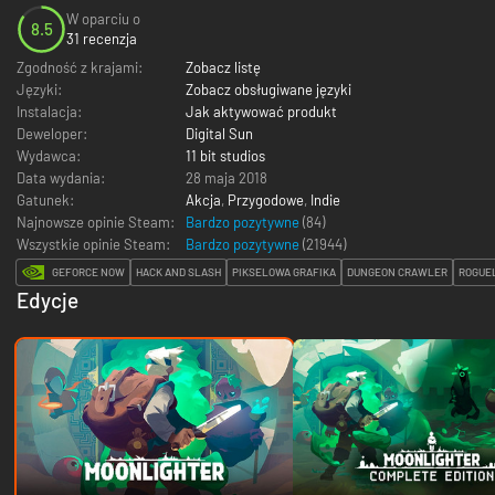
W oparciu o
8.5
31 recenzja
Zgodność z krajami:
Zobacz listę
Języki:
Zobacz obsługiwane języki
Instalacja:
Jak aktywować produkt
Deweloper:
Digital Sun
Wydawca:
11 bit studios
Data wydania:
28 maja 2018
Gatunek:
Akcja
,
Przygodowe
,
Indie
Najnowsze opinie Steam:
Bardzo pozytywne
(84)
Wszystkie opinie Steam:
Bardzo pozytywne
(
21944
)
GEFORCE NOW
HACK AND SLASH
PIKSELOWA GRAFIKA
DUNGEON CRAWLER
ROGUE
Edycje