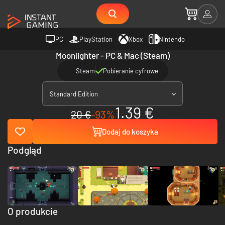
PC
PlayStation
Xbox
Nintendo
Moonlighter - PC & Mac (Steam)
Steam
Pobieranie cyfrowe
Standard Edition
1.39 €
20 €
-93%
Dodaj do koszyka
Podgląd
O produkcie