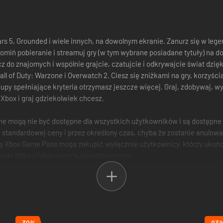
ears 5, Grounded i wiele innych, na dowolnym ekranie. Zanurz się w lege
iń pobieranie i streamuj gry (w tym wybrane posiadane tytuły) na d
 do znajomych i wspólnie grajcie, czatujcie i odkrywajcie świat dzięk
ll of Duty: Warzone i Overwatch 2. Ciesz się zniżkami na gry, korzyści
kupy spełniające kryteria otrzymasz jeszcze więcej. Graj, zdobywaj, w
Xbox i graj gdziekolwiek chcesz.
jne mogą nie być dostępne dla wszystkich użytkowników i są dostępne 
 standardowej ceny i przez określony czas, chyba że zostanie anulow
Xbox Game Pass mogą zakupić wyłącznie użytkownicy, którzy ukończyli
unki https://xbox.com/subscriptionterms.