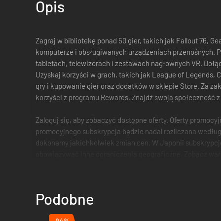
Opis
Zagraj w bibliotekę ponad 50 gier, takich jak Fallout 76, G
komputerze i obsługiwanych urządzeniach przenośnych. Pom
tabletach, telewizorach i zestawach nagłownych VR. Dołącz
Uzyskaj korzyści w grach, takich jak League of Legends, Ca
gry i kupowanie gier oraz dodatków w sklepie Store. Za za
korzyści z programu Rewards. Znajdź swoją społeczność z 
Zaloguj się, aby zobaczyć dostępne oferty. Oferty promocy
promocyjnego subskrypcja będzie nadal rozliczana według
dokonamy jakichkolwiek zmian cen. W Japonii subskrypcję 
obowiązywać inne ograniczenia geograficzne. Zobacz war
Podobne