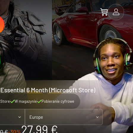
ssential 6 Month (Microsoft Store)
 Store
W magazynie
Pobieranie cyfrowe
Europe
27.99 €
0 €
-30%