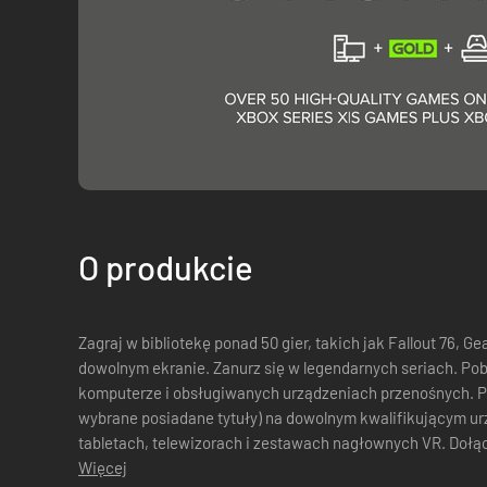
O produkcie
Zagraj w bibliotekę ponad 50 gier, takich jak Fallout 76, Ge
dowolnym ekranie. Zanurz się w legendarnych seriach. Pobie
komputerze i obsługiwanych urządzeniach przenośnych. Po
wybrane posiadane tytuły) na dowolnym kwalifikującym urz
tabletach, telewizorach i zestawach nagłownych VR. Dołąc
czatujcie i odkrywajcie świat ...
Więcej