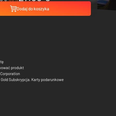
Dodaj do koszyka
stę
wować produkt
 Corporation
 Gold Subskrypcja
,
Karty podarunkowe