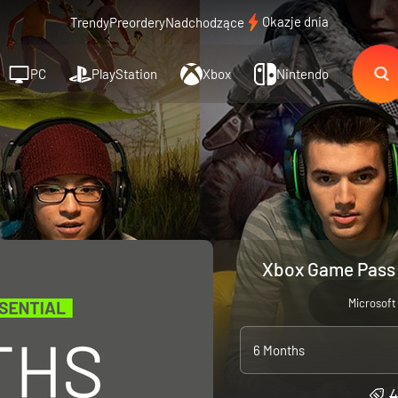
Okazje dnia
Trendy
Preordery
Nadchodzące
PC
PlayStation
Xbox
Nintendo
Xbox Game Pass E
Microsoft
6 Months
4