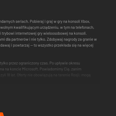
ndarnych seriach. Pobieraj i graj w gry na konsoli Xbox,
owolnym kwalifikującym urządzeniu, w tym na telefonach,
i trybowi internetowej gry wieloosobowej na konsoli.
ami dla partnerów i nie tylko. Zdobywaj nagrody za granie w
ydawaj i powtarzaj — to wszystko przekłada się na więcej
tylko przez ograniczony czas. Po upływie okresu
ana na koncie Microsoft. Powiadomimy Cię, zanim
 18 lat. Oferty nie obowiązują na terenie Rosji; mogą