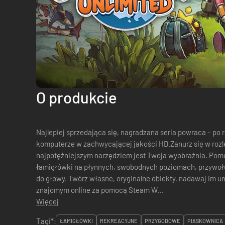
O produkcie
Najlepiej sprzedająca się, nagradzana seria powraca – p
komputerze w zachwycającej jakości HD.Zanurz się w rozl
najpotężniejszym narzędziem jest Twoja wyobraźnia. Pom
łamigłówki na płynnych, swobodnych poziomach, przywołują
do głowy. Twórz własne, oryginalne obiekty, nadawaj im un
znajomym online za pomocą Steam W...
Więcej
Tagi*:
ŁAMIGŁÓWKI
REKREACYJNE
PRZYGODOWE
PIASKOWNICA