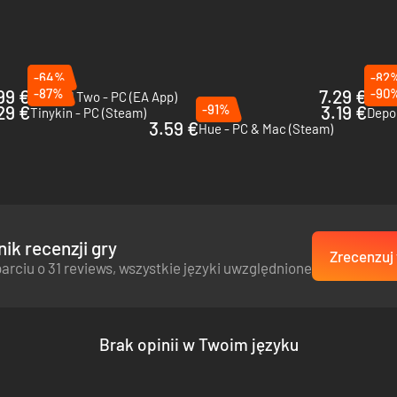
-64%
-82
99 €
-87%
7.29 €
-90
Unravel Two - PC (EA App)
Pikun
29 €
-91%
3.19 €
Tinykin - PC (Steam)
Depo
3.59 €
Hue - PC & Mac (Steam)
ik recenzji gry
Zrecenzuj 
arciu o 31 reviews, wszystkie języki uwzględnione
Brak opinii w Twoim języku