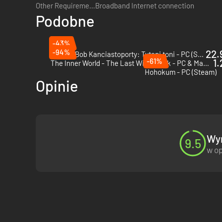
Other Requirements:
Broadband Internet connection
Podobne
-43%
-94%
22.
SpongeBob Kanciastoporty: Tytani toni - PC (Steam)
-61%
1.
The Inner World - The Last Wind Monk - PC & Mac (Steam)
Hohokum - PC (Steam)
Opinie
Wyn
9.5
w op