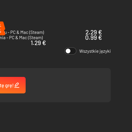
%
%
2.29 €
iku - PC & Mac (Steam)
0.99 €
nia - PC & Mac (Steam)
1.29 €
Wszystkie języki
tę grę!