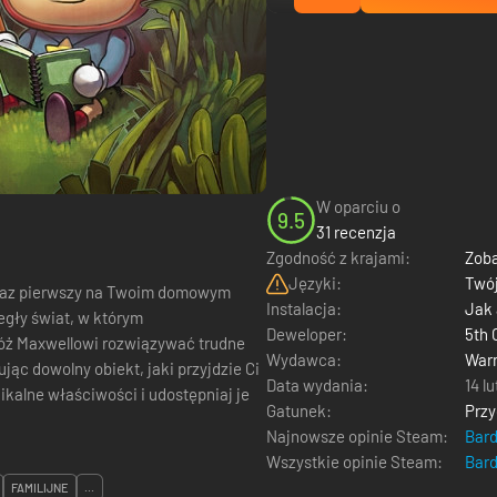
W oparciu o
9.5
31 recenzja
Zgodność z krajami:
Zoba
Języki:
Twój
o raz pierwszy na Twoim domowym
Instalacja:
Jak
egły świat, w którym
Deweloper:
5th 
óż Maxwellowi rozwiązywać trudne
Wydawca:
Warn
c dowolny obiekt, jaki przyjdzie Ci
Data wydania:
14 l
ikalne właściwości i udostępniaj je
Gatunek:
Prz
Najnowsze opinie Steam:
Bar
Wszystkie opinie Steam:
Bar
FAMILIJNE
...