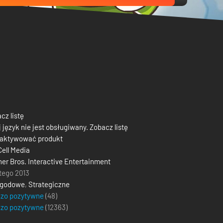
cz listę
 język nie jest obsługiwany. Zobacz listę
 aktywować produkt
Cell Media
er Bros. Interactive Entertainment
utego 2013
ygodowe
,
Strategiczne
dzo pozytywne
(48)
dzo pozytywne
(
12363
)