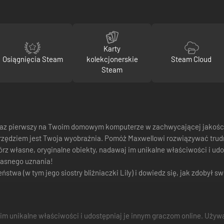
Karty
Osiągnięcia Steam
kolekcjonerskie
Steam Cloud
Steam
o raz pierwszy na Twoim domowym komputerze w zachwycającej jakośc
narzędziem jest Twoja wyobraźnia. Pomóż Maxwellowi rozwiązywać tr
Twórz własne, oryginalne obiekty, nadawaj im unikalne właściwości i 
łasnego uznania!
ństwa (w tym jego siostry bliźniaczki Lily) i dowiedz się, jak zdobył s
j im unikalne właściwości i udostępniaj je innym graczom online. Używ