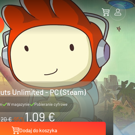
uts Unlimited - PC (Steam)
m
W magazynie
Pobieranie cyfrowe
1.09 €
20 €
-95%
Dodaj do koszyka