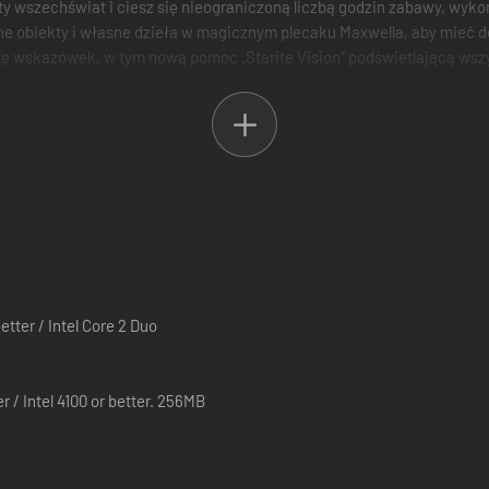
ty wszechświat i ciesz się nieograniczoną liczbą godzin zabawy, wyko
 obiekty i własne dzieła w magicznym plecaku Maxwella, aby mieć do 
ę wskazówek, w tym nową pomoc „Starite Vision” podświetlającą wszystk
tter / Intel Core 2 Duo
Intel 4100 or better. 256MB