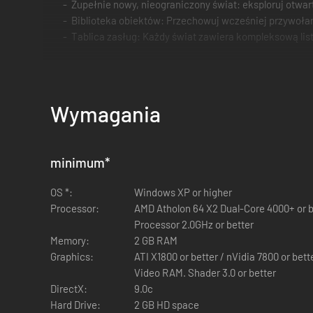
Zupełnie nowy, nieograniczony świat: eksploruj otwar
Biblioteka obiektów: Przechowuj wcześniej przywołane
Tablica zasług: Każdy świat zawiera kompleksową list
Wymagania
minimum
*
OS *:
Windows XP or higher
Processor:
AMD Atholon 64 X2 Dual-Core 4000+ or be
Processor 2.0GHz or better
Memory:
2 GB RAM
Graphics:
ATI X1800 or better / nVidia 7800 or better / 
Video RAM. Shader 3.0 or better
DirectX:
9.0c
Hard Drive:
2 GB HD space