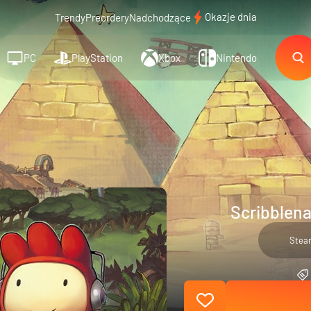
Okazje dnia
Trendy
Preordery
Nadchodzące
PC
PlayStation
Xbox
Nintendo
Scribblena
Stea