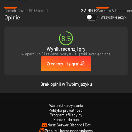
-43%
-81%
22.99 €
Corsair Cove - PC (Steam)
Opinie
Wszystkie języki
8.5
Wynik recenzji gry
w oparciu o 51 reviews, wszystkie języki uwzględnione
Send your agents on raids to foreign lands to
steal world wonders and
monuments
, to add them to your collection.
Zrecenzuj tę grę!
Brak opinii w Twoim języku
Warunki korzystania
Polityka prywatności
Program afiliacyjny
Kontakt do nas
Nasz Serwer Discord i Bot
Zrealizuj kartę podarunkową