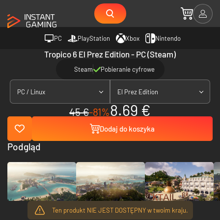
PC
PlayStation
Xbox
Nintendo
Tropico 6 El Prez Edition - PC (Steam)
Steam
Pobieranie cyfrowe
PC / Linux
El Prez Edition
8.69 €
45 €
-81%
Dodaj do koszyka
Podgląd
Ten produkt NIE JEST DOSTĘPNY w twoim kraju.