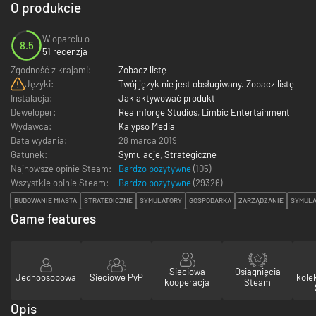
O produkcie
W oparciu o
8.5
51 recenzja
Zgodność z krajami:
Zobacz listę
Języki:
Twój język nie jest obsługiwany. Zobacz listę
Instalacja:
Jak aktywować produkt
Deweloper:
Realmforge Studios
,
Limbic Entertainment
Wydawca:
Kalypso Media
Data wydania:
28 marca 2019
Gatunek:
Symulacje
,
Strategiczne
Najnowsze opinie Steam:
Bardzo pozytywne
(105)
Wszystkie opinie Steam:
Bardzo pozytywne
(
29326
)
BUDOWANIE MIASTA
STRATEGICZNE
SYMULATORY
GOSPODARKA
ZARZĄDZANIE
SYMULA
Game features
Sieciowa
Osiągnięcia
Jednoosobowa
Sieciowe PvP
kole
kooperacja
Steam
Opis