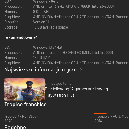
OS *:
Windows 7 64-bit
Processor:
AMD or Intel, 3 GHz (AMD A10 7850K, Intel i3-2000)
Memory:
8 GB RAM
Graphics:
AMD/NVIDIA dedicated GPU, 2GB dedicated VRAM (Radeon 
DirectX:
Version 11
Storage:
16 GB available space
rekomendowane
*
OS:
Windows 10 64-bit
Processor:
AMD or Intel, 3.3 GHz (AMD FX 8300, Intel i5 3000)
Memory:
16 GB RAM
Graphics:
AMD/NVIDIA dedicated GPU, 4GB dedicated VRAM (Radeon 
Najświeższe informacje o grze
2 miesiące temu
Play on
large archipelagos
for the first time in the series. Manage
multiple
The following 12 games are leaving
islands
at the same time and adapt to various new challenges.
PlayStation Plus
Tropico franchise
-87%
Tropico 7 - PC (Steam)
Tropico 5 - PC & Mac
2026
2014
Podobne