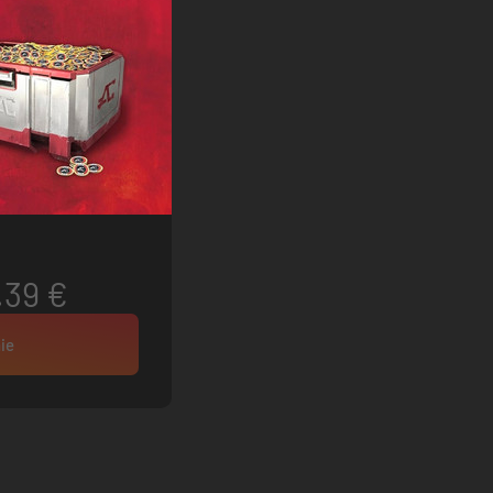
.39 €
ie