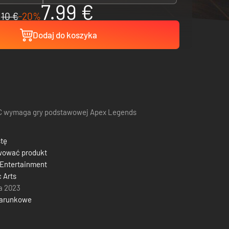
7.99 €
10 €
-20%
Dodaj do koszyka
 wymaga gry podstawowej Apex Legends
stę
wować produkt
Entertainment
c Arts
a 2023
darunkowe