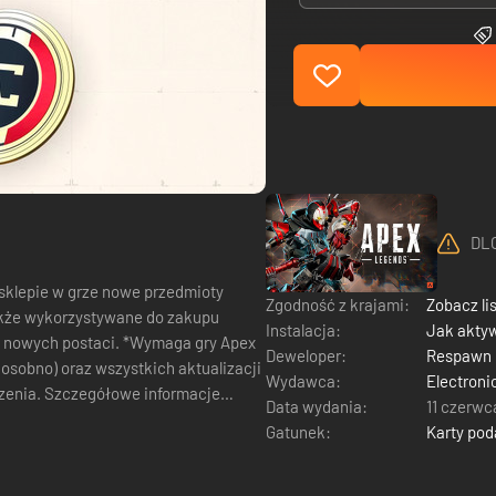
DLC
Zgodność z krajami:
Zobacz li
Instalacja:
Jak akty
ci. *Wymaga gry Apex
Deweloper:
Respawn 
osobno) oraz wszystkich aktualizacji
Wydawca:
Electroni
czenia. Szczegółowe informacje
Data wydania:
11 czerwc
Gatunek:
Karty po