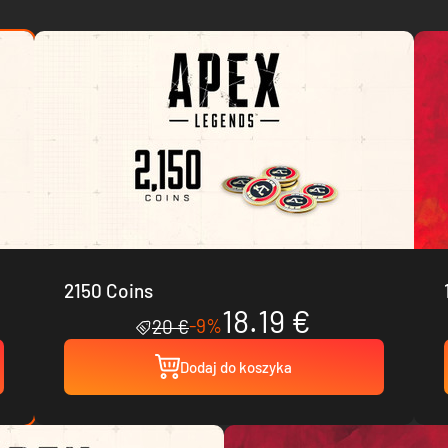
2150 Coins
18.19 €
-9%
20 €
Dodaj do koszyka