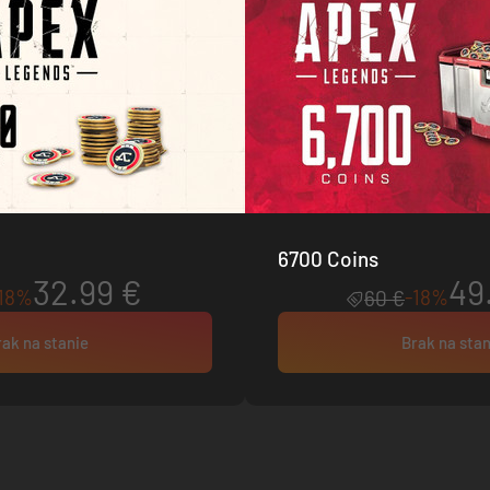
6700 Coins
32.99 €
49
18%
-18%
60 €
rak na stanie
Brak na stan