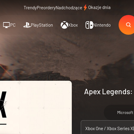
Okazje dnia
Trendy
Preordery
Nadchodzące
PC
PlayStation
Xbox
Nintendo
Apex Legends: 
Microsoft
Xbox One / Xbox Series X