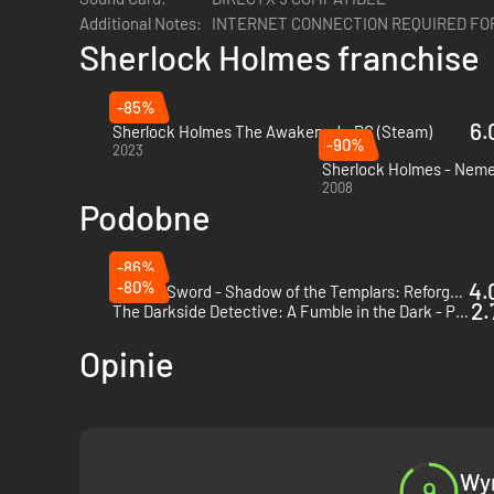
Additional Notes:
INTERNET CONNECTION REQUIRED FOR
Sherlock Holmes franchise
-85%
6.
Sherlock Holmes The Awakened - PC (Steam)
-90%
2023
Sherlock Holmes - Neme
2008
Podobne
-86%
-80%
4.
Broken Sword - Shadow of the Templars: Reforged - PC & Mac (Steam)
2.
The Darkside Detective: A Fumble in the Dark - PC & Mac (Steam)
Opinie
Wyn
9