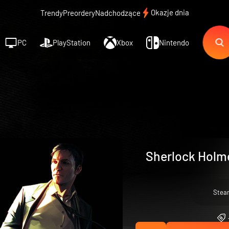
Okazje dnia
Trendy
Preordery
Nadchodzące
PC
PlayStation
Xbox
Nintendo
Sherlock Holm
Stea