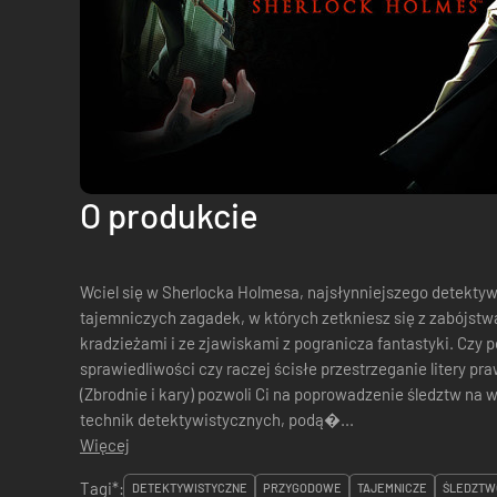
O produkcie
Wciel się w Sherlocka Holmesa, najsłynniejszego detekt
tajemniczych zagadek, w których zetkniesz się z zabójst
kradzieżami i ze zjawiskami z pogranicza fantastyki. Czy pokieruje Tobą poczucie
sprawiedliwości czy raczej ścisłe przestrzeganie litery prawa? Gra Crimes & Punis
(Zbrodnie i kary) pozwoli Ci na poprowadzenie śledztw na w
technik detektywistycznych, podą�...
Więcej
Tagi*:
DETEKTYWISTYCZNE
PRZYGODOWE
TAJEMNICZE
ŚLEDZTW