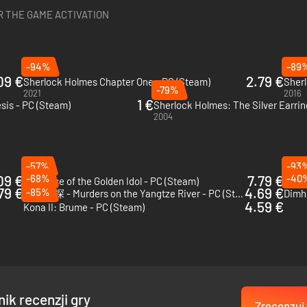
 THE GAME ACTIVATION
-94%
-89
09 €
2.79 €
Sherlock Holmes Chapter One - PC (Steam)
-79%
2021
2016
1 €
sis - PC (Steam)
Sherlock Holmes: The Silver Earrin
2004
-57%
-93
09 €
-68%
7.79 €
-40
The Case of the Golden Idol - PC (Steam)
79 €
4.69 €
-85%
山河旅探 - Murders on the Yangtze River - PC (Steam)
Dimh
4.59 €
Kona II: Brume - PC (Steam)
ik recenzji gry
Zrecenzuj 