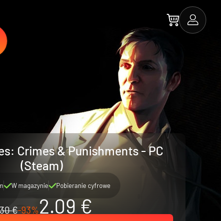
es: Crimes & Punishments - PC
(Steam)
m
W magazynie
Pobieranie cyfrowe
2.09 €
30 €
-93%