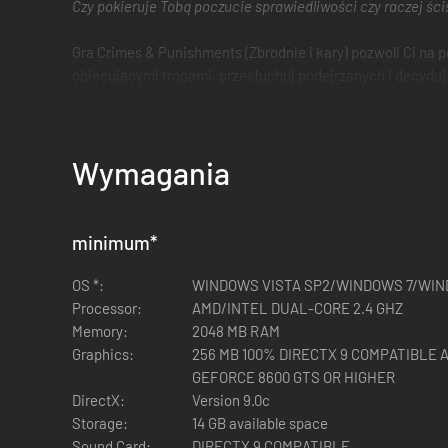
Czy pokieruje Tobą poczucie sprawiedliwości czy raczej ści
Gra Crimes & Punishments (Zbrodnie i kary) pozwoli Ci na 
obiecującymi tropami, przesłuchuj podejrzanych i decyduj
często zaskakujący wpływ na rozwój fabuły.
Wymagania
minimum
*
OS *:
WINDOWS VISTA SP2/WINDOWS 7/WIN
Processor:
AMD/INTEL DUAL-CORE 2.4 GHZ
Memory:
2048 MB RAM
Graphics:
256 MB 100% DIRECTX 9 COMPATIBLE 
GEFORCE 8600 GTS OR HIGHER
DirectX:
Version 9.0c
Storage:
14 GB available space
Sound Card:
DIRECTX 9 COMPATIBLE