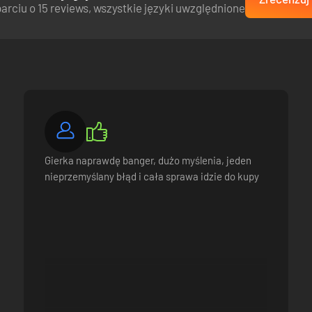
arciu o 15 reviews, wszystkie języki uwzględnione
Gierka naprawdę banger, dużo myślenia, jeden
nieprzemyślany błąd i cała sprawa idzie do kupy