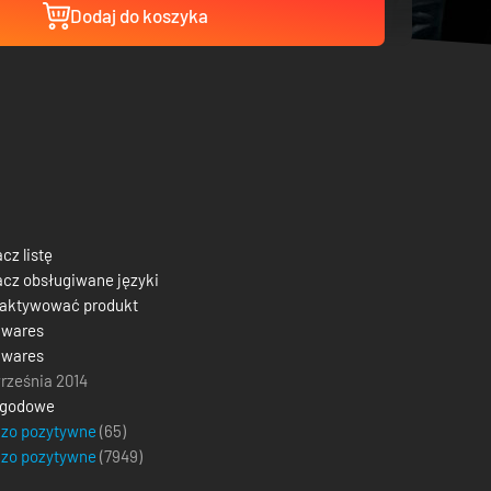
Dodaj do koszyka
cz listę
cz obsługiwane języki
 aktywować produkt
gwares
gwares
rześnia 2014
ygodowe
dzo pozytywne
(65)
dzo pozytywne
(
7949
)