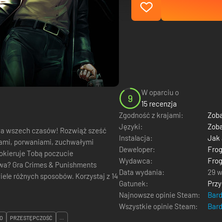
W oparciu o
9
15 recenzja
Zgodność z krajami:
Zoba
Języki:
Zoba
ywa wszech czasów! Rozwiąż sześć
Instalacja:
Jak
wami, porwaniami, zuchwałymi
Deweloper:
Fro
Wydawca:
Fro
hments
Data wydania:
29 w
iele różnych sposobów. Korzystaj z 14
Gatunek:
Prz
Najnowsze opinie Steam:
Bar
Wszystkie opinie Steam:
Bar
O
PRZESTĘPCZOŚĆ
...