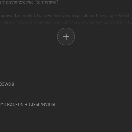
słe przestrzeganie litery prawa?
poprowadzenie śledztw na wiele różnych sposobów. Korzystaj z 14 tech
 o dalszych losach zdemaskowanych sprawców przestępstw! Dzięki twoj
DOWS 8
AMD RADEON HD 3850/NVIDIA