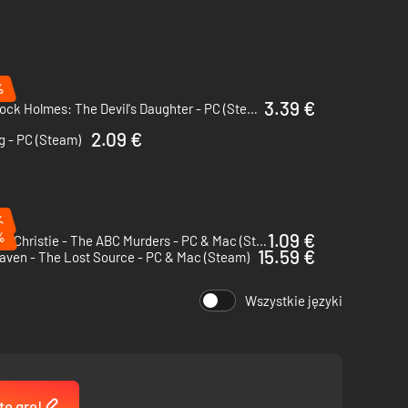
%
3.39 €
Sherlock Holmes: The Devil's Daughter - PC (Steam)
2.09 €
g - PC (Steam)
%
%
1.09 €
Agatha Christie - The ABC Murders - PC & Mac (Steam)
15.59 €
aven - The Lost Source - PC & Mac (Steam)
Wszystkie języki
tę grę!