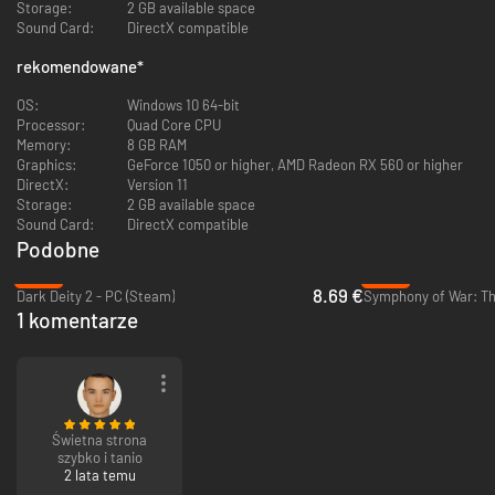
Storage:
2 GB available space
nie zamierza ugiąć karku. Mając nikłe szanse na sukces, postanawiają
Sound Card:
DirectX compatible
walczyć – broniąc sprawiedliwości i ducha swego miasta.
rekomendowane
*
OS:
Windows 10 64-bit
Processor:
Quad Core CPU
Memory:
8 GB RAM
Graphics:
GeForce 1050 or higher, AMD Radeon RX 560 or higher
DirectX:
Version 11
Storage:
2 GB available space
Sound Card:
DirectX compatible
Podobne
-62%
-94%
8.69 €
Dark Deity 2 - PC (Steam)
1 komentarze
Strzelaniny są emocjonujące, lecz kluczem jest podstęp
Toczysz wojnę partyzancką – jednak wrogów jest więcej i są uzbrojeni po
zęby. Ukrywaj się i zakradaj do wroga, aby wyeliminować go po cichu,
zanim zdąży podnieść alarm. Do swojej dyspozycji masz obezwładniającą
Świetna strona
broń i ekwipunek, a także talenty taktyczne, które odblokujesz,
szybko i tanio
ulepszając swoich buntowników. Rzecz jasna przemoc czasem jest
2 lata temu
nieunikniona, ale gdy nadejdzie odpowiednia chwila, nie wahaj się – ani ty,