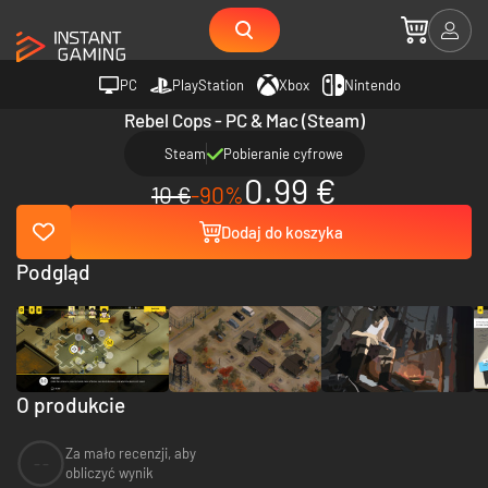
PC
PlayStation
Xbox
Nintendo
Rebel Cops - PC & Mac (Steam)
Steam
Pobieranie cyfrowe
0.99 €
10 €
-90%
Dodaj do koszyka
Podgląd
O produkcie
Za mało recenzji, aby
--
obliczyć wynik