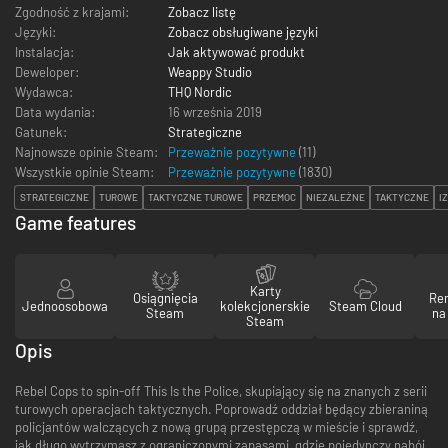
Zgodność z krajami:
Zobacz listę
Języki:
Zobacz obsługiwane języki
Instalacja:
Jak aktywować produkt
Deweloper:
Weappy Studio
Wydawca:
THQ Nordic
Data wydania:
16 września 2019
Gatunek:
Strategiczne
Najnowsze opinie Steam:
Przeważnie pozytywne
(11)
Wszystkie opinie Steam:
Przeważnie pozytywne
(
1830
)
STRATEGICZNE
TUROWE
TAKTYCZNE TUROWE
PRZEMOC
NIEZALEŻNE
TAKTYCZNE
I
Game features
Karty
Osiągnięcia
Re
Jednoosobowa
kolekcjonerskie
Steam Cloud
Steam
na
Steam
Opis
Rebel Cops to spin-off This Is the Police, skupiający się na znanych z serii
turowych operacjach taktycznych. Poprowadź oddział będący zbieraniną
policjantów walczących z nową grupą przestępczą w mieście i sprawdź,
jak długo wytrzymasz z ograniczonymi zapasami, gdzie pojedynczy nabój