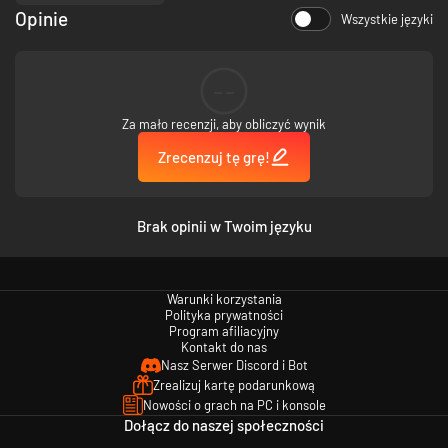
ani przestępcy nie macie pasków energii. Rana postrzałowa oznacza
Opinie
Wszystkie języki
szybkie wykrwawienie, z kolei kula w głowę to trup na miejscu.
--
Za mało recenzji, aby obliczyć wynik
Zrecenzuj tę grę!
Brak opinii w Twoim języku
Warunki korzystania
Eksploruj, przeszukuj i miej oczy dookoła głowy
Polityka prywatności
Program afiliacyjny
Kontakt do nas
Rebel Cops to nie tylko krótkie operacje, podczas których musisz walczyć
Nasz Serwer Discord i Bot
o każdy centymetr terenu, lecz także dużo większe otwarte lokacje do
Zrealizuj kartę podarunkową
zbadania – tzw. poziomy „piaskownicy”. Przeszukaj każdy pokój, otwieraj
sejfy i skarbce, spróbuj dostać się do niedostępnych obszarów – i zgarnij
Nowości o grach na PC i konsole
wszystko, co tylko może się przydać. Trzymaj się razem z innymi i
Dołącz do naszej społeczności
zachowaj ostrożność albo podejmij ryzyko i odłącz się od reszty, żeby