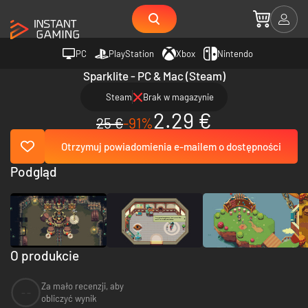
PC
PlayStation
Xbox
Nintendo
Sparklite - PC & Mac (Steam)
Steam
Brak w magazynie
2.29 €
25 €
-91%
Otrzymuj powiadomienia e-mailem o dostępności
Podgląd
O produkcie
Za mało recenzji, aby
--
obliczyć wynik