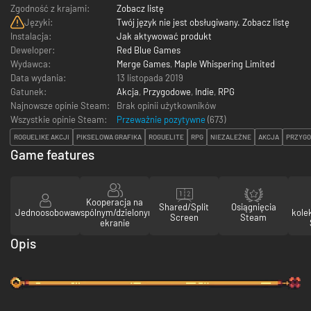
Zgodność z krajami:
Zobacz listę
Języki:
Twój język nie jest obsługiwany. Zobacz listę
Instalacja:
Jak aktywować produkt
Deweloper:
Red Blue Games
Wydawca:
Merge Games
,
Maple Whispering Limited
Data wydania:
13 listopada 2019
Gatunek:
Akcja
,
Przygodowe
,
Indie
,
RPG
Najnowsze opinie Steam:
Brak opinii użytkowników
Wszystkie opinie Steam:
Przeważnie pozytywne
(
673
)
ROGUELIKE AKCJI
PIKSELOWA GRAFIKA
ROGUELITE
RPG
NIEZALEŻNE
AKCJA
PRZYG
Game features
Kooperacja na
Shared/Split
Osiągnięcia
Jednoosobowa
wspólnym/dzielonym
kole
Screen
Steam
ekranie
Opis