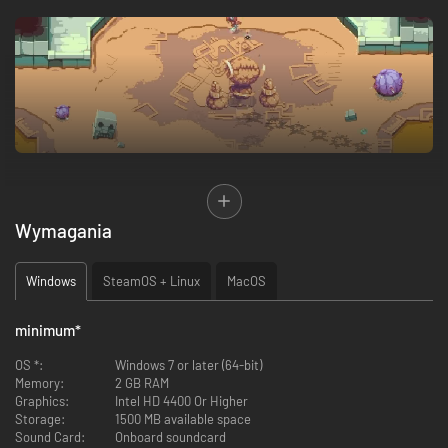
Wymagania
Windows
SteamOS + Linux
MacOS
Sparklite
is an action-adventure set in a whimsical and ever-changing
land.
Gear up for Adventure
and battle foes in top-down action using an
arsenal of gadgets, guns, and gear. Explore dangerous corners of the
minimum
*
procedurally generated world, take down titans of the mining industry,
and harness the power Sparklite!
OS *:
Windows 7 or later (64-bit)
Memory:
2 GB RAM
Graphics:
Intel HD 4400 Or Higher
Storage:
1500 MB available space
Sound Card:
Onboard soundcard