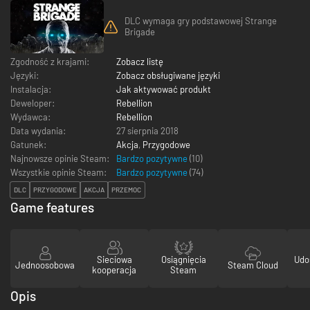
DLC wymaga gry podstawowej Strange
Brigade
Zgodność z krajami:
Zobacz listę
Języki:
Zobacz obsługiwane języki
Instalacja:
Jak aktywować produkt
Deweloper:
Rebellion
Wydawca:
Rebellion
Data wydania:
27 sierpnia 2018
Gatunek:
Akcja
,
Przygodowe
Najnowsze opinie Steam:
Bardzo pozytywne
(10)
Wszystkie opinie Steam:
Bardzo pozytywne
(
74
)
DLC
PRZYGODOWE
AKCJA
PRZEMOC
Game features
Sieciowa
Osiągnięcia
Udo
Jednoosobowa
Steam Cloud
kooperacja
Steam
Opis