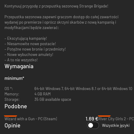
Kontynuuj przygodę z przepustką sezonową Strange Brigade!
Przepustka sezonowa zapewni graczom dostęp do całej zawartości
wydanej po premierze i oprócz skrzyni skarbów z nową kampanią i
modyfikacjami będzie zawierać:
– Ekscytującą kampanię!
– Niesamowite nowe postacie!
– Potężne nowe bronie i przedmioty!
– Nowe wybuchowe amulety!
– A to nie wszystko!
Wymagania
minimum
*
OS *:
64-bit Windows 7, 64-bit Windows 8.1 or 64-bit Windows 10
Memory:
4 GB RAM
Storage:
35 GB available space
Podobne
-93%
-67%
1.69 €
Wizard with a Gun - PC (Steam)
River City Girls 2 - P
Opinie
Wszystkie języki