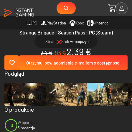
PC
PlayStation
Xbox
Nintendo
Strange Brigade - Season Pass - PC (Steam)
Steam
Brak w magazynie
2.39 €
34 €
-93%
Otrzymuj powiadomienia e-mailem o dostępności
Podgląd
O produkcie
W oparciu o
10
3 recenzja